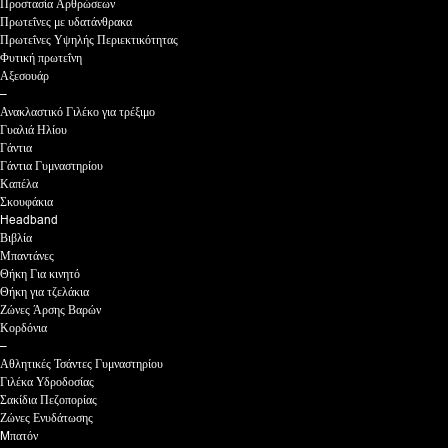
Προστασία Αρθρώσεων
Πρωτεΐνες με υδατάνθρακα
Πρωτεΐνες Υψηλής Περιεκτικότητας
Φυτική πρωτεΐνη
Αξεσουάρ
–
Ανακλαστικό Γιλέκο για τρέξιμο
Γυαλιά Ηλίου
Γάντια
Γάντια Γυμναστηρίου
Καπέλα
Σκουφάκια
Headband
Βιβλία
Μπαντάνες
Θήκη Για κινητό
Θήκη για τζελάκια
Ζώνες Άρσης Βαρών
Κορδόνια
–
Αθλητικές Τσάντες Γυμναστηρίου
Γιλέκα Υδροδοσίας
Σακίδια Πεζοπορίας
Ζώνες Ενυδάτωσης
Mπατόν