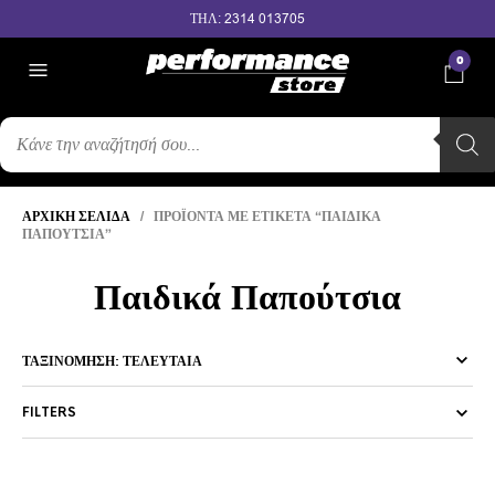
ΤΗΛ: 2314 013705
0
ΑΝΑΖΉΤΗΣΗ
ΠΡΟΪΌΝΤΩΝ
ΑΡΧΙΚΉ ΣΕΛΊΔΑ
/ ΠΡΟΪΌΝΤΑ ΜΕ ΕΤΙΚΈΤΑ “ΠΑΙΔΙΚΆ
ΠΑΠΟΎΤΣΙΑ”
Παιδικά Παπούτσια
FILTERS