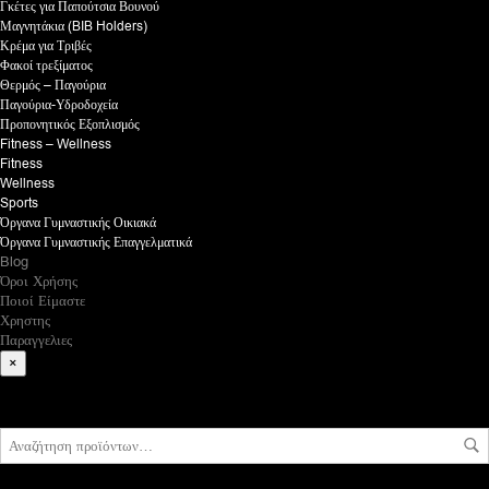
Γκέτες για Παπούτσια Βουνού
Μαγνητάκια (BIB Holders)
Κρέμα για Τριβές
Φακοί τρεξίματος
Θερμός – Παγούρια
Παγούρια-Υδροδοχεία
Προπονητικός Εξοπλισμός
Fitness – Wellness
Fitness
Wellness
Sports
Όργανα Γυμναστικής Οικιακά
Όργανα Γυμναστικής Επαγγελματικά
Blog
Όροι Χρήσης
Ποιοί Είμαστε
Χρηστης
Παραγγελιες
×
What are you looking for?