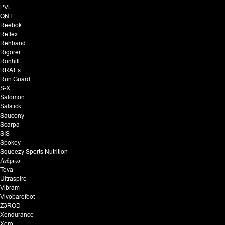
PVL
QNT
Reebok
Reflex
Rehband
Rigorer
Ronhill
RRAT’s
Run Guard
S-X
Salomon
Salstick
Saucony
Scarpa
SIS
Spokey
Squeezy Sports Nutrition
Ανδρικά
Teva
Ultraspire
Vibram
Vivobarefoot
Z3ROD
Xendurance
Xero