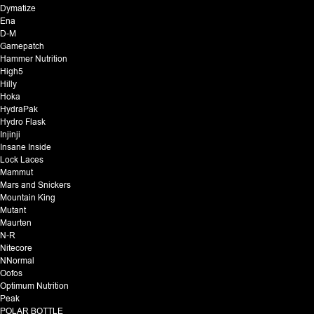
Dymatize
Ena
D-M
Gamepatch
Hammer Nutrition
High5
Hilly
Hoka
HydraPak
Hydro Flask
Injinji
Insane Inside
Lock Laces
Mammut
Mars and Snickers
Mountain King
Mutant
Maurten
N-R
Nitecore
NNormal
Oofos
Optimum Nutrition
Peak
POLAR BOTTLE