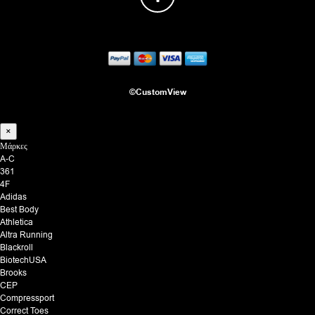
©CustomView
×
Μάρκες
A-C
361
4F
Adidas
Best Body
Athletica
Altra Running
Blackroll
BiotechUSA
Brooks
CEP
Compressport
Correct Toes