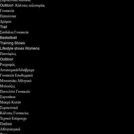
Συμπιεστικά Μανίκια
Outdoor- Κάλτσες πεζοπορίας
Γυναικεία
Παπούτσια
Δρόμου
Trail
Σανδάλια Γυναικεία
Basketball
Training Shoes
Lifestyle shoes Womens
Παντόφλες
Outdoor
Ρουχισμός
Αντιανεμικά/Αδιάβροχα
Γυναικεία Εσωθερμικά
Μπουστάκι Αθλητικό
Μπλούζες
Παντελόνι Γυναικείο
Σορτσάκια
Μακρύ Κολάν
Συμπιεστικά
Κάλτσες Γυναικείες
Τεχνικό Εσώρουχο
Παιδικά
Αθλητιατρικά