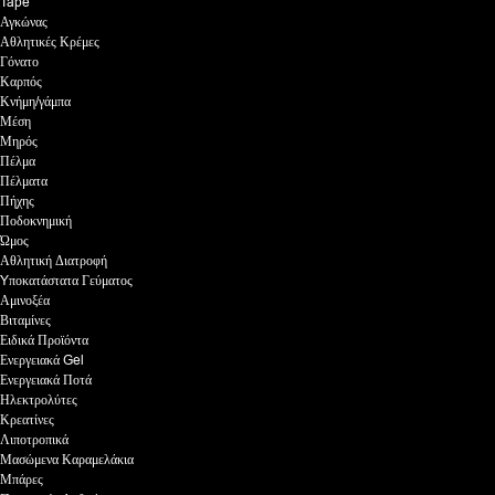
Tape
Αγκώνας
Αθλητικές Κρέμες
Γόνατο
Καρπός
Κνήμη/γάμπα
Μέση
Μηρός
Πέλμα
Πέλματα
Πήχης
Ποδοκνημική
Ώμος
Αθλητική Διατροφή
Yποκατάστατα Γεύματος
Αμινοξέα
Βιταμίνες
Ειδικά Προϊόντα
Ενεργειακά Gel
Ενεργειακά Ποτά
Ηλεκτρολύτες
Κρεατίνες
Λιποτροπικά
Μασώμενα Καραμελάκια
Μπάρες