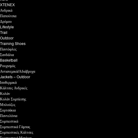
XTENEX
Ανδρικά
Παπούτσια
Δρόμου
Lifestyle
Trail
Outdoor
Training Shoes
Παντόφλες
Σανδάλια
Basketball
Ρουχισμός
Αντιανεμικά/Αδιάβροχα
Jackets – Outdoor
Ισοθερμικά
Κάλτσες Ανδρικές
Κολάν
Κολάν Συμπίεσης
Μπλούζες
Σορτσάκια
Παντελόνια
Συμπιεστικά
Συμπιεστικά Γάμπας
Συμπιεστικές Κάλτσες