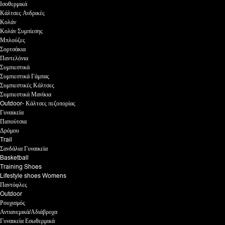
Ισοθερμικά
Κάλτσες Ανδρικές
Κολάν
Κολάν Συμπίεσης
Μπλούζες
Σορτσάκια
Παντελόνια
Συμπιεστικά
Συμπιεστικά Γάμπας
Συμπιεστικές Κάλτσες
Συμπιεστικά Μανίκια
Outdoor- Κάλτσες πεζοπορίας
Γυναικεία
Παπούτσια
Δρόμου
Trail
Σανδάλια Γυναικεία
Basketball
Training Shoes
Lifestyle shoes Womens
Παντόφλες
Outdoor
Ρουχισμός
Αντιανεμικά/Αδιάβροχα
Γυναικεία Εσωθερμικά