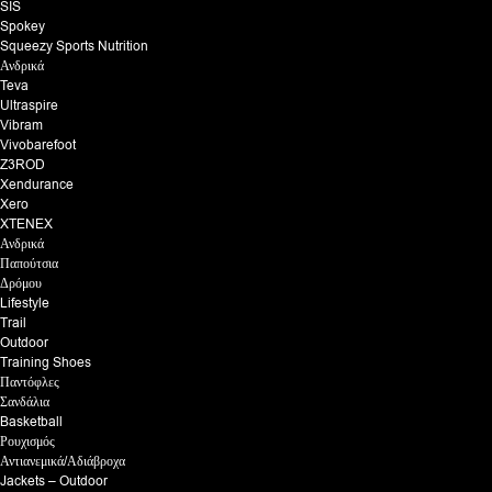
SIS
Spokey
Squeezy Sports Nutrition
Ανδρικά
Teva
Ultraspire
Vibram
Vivobarefoot
Z3ROD
Xendurance
Xero
XTENEX
Ανδρικά
Παπούτσια
Δρόμου
Lifestyle
Trail
Outdoor
Training Shoes
Παντόφλες
Σανδάλια
Basketball
Ρουχισμός
Αντιανεμικά/Αδιάβροχα
Jackets – Outdoor