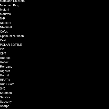
Mars and Snickers
Mountain King
Mutant
Maurten
N-R
Nitecore
NNormal
Oofos
Optimum Nutrition
Peak
POLAR BOTTLE
PVL
QNT
Reebok
Reflex
Rehband
Rigorer
Ronhill
RRAT’s
Run Guard
S-X
Salomon
Salstick
Saucony
Scarpa