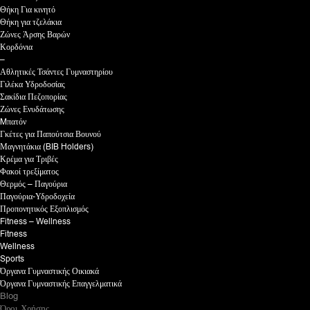
Θήκη Για κινητό
Θήκη για τζελάκια
Ζώνες Άρσης Βαρών
Κορδόνια
–
Αθλητικές Τσάντες Γυμναστηρίου
Γιλέκα Υδροδοσίας
Σακίδια Πεζοπορίας
Ζώνες Ενυδάτωσης
Mπατόν
Γκέτες για Παπούτσια Βουνού
Μαγνητάκια (BIB Holders)
Κρέμα για Τριβές
Φακοί τρεξίματος
Θερμός – Παγούρια
Παγούρια-Υδροδοχεία
Προπονητικός Εξοπλισμός
Fitness – Wellness
Fitness
Wellness
Sports
Όργανα Γυμναστικής Οικιακά
Όργανα Γυμναστικής Επαγγελματικά
Blog
Όροι Χρήσης