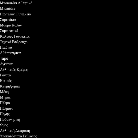
Μπουστάκι Αθλητικό
Μπλούζες
Παντελόνι Γυναικείο
Σορτσάκια
Μακρύ Κολάν
Συμπιεστικά
Κάλτσες Γυναικείες
Τεχνικό Εσώρουχο
Παιδικά
Αθλητιατρικά
Tape
Αγκώνας
Αθλητικές Κρέμες
Γόνατο
Καρπός
Κνήμη/γάμπα
Μέση
Μηρός
Πέλμα
Πέλματα
Πήχης
Ποδοκνημική
Ώμος
Αθλητική Διατροφή
Yποκατάστατα Γεύματος