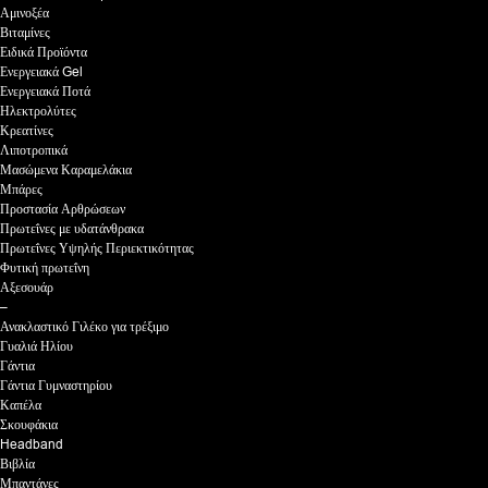
Αμινοξέα
Βιταμίνες
Ειδικά Προϊόντα
Ενεργειακά Gel
Ενεργειακά Ποτά
Ηλεκτρολύτες
Κρεατίνες
Λιποτροπικά
Μασώμενα Καραμελάκια
Μπάρες
Προστασία Αρθρώσεων
Πρωτεΐνες με υδατάνθρακα
Πρωτεΐνες Υψηλής Περιεκτικότητας
Φυτική πρωτεΐνη
Αξεσουάρ
–
Ανακλαστικό Γιλέκο για τρέξιμο
Γυαλιά Ηλίου
Γάντια
Γάντια Γυμναστηρίου
Καπέλα
Σκουφάκια
Headband
Βιβλία
Μπαντάνες