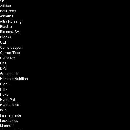
4F
Adidas
Best Body
Athletica
Altra Running
Blackroll
BiotechUSA
Brooks
CEP
Compressport
Correct Toes
Dymatize
Ena
D-M
Gamepatch
Hammer Nutrition
High5
Hilly
Hoka
HydraPak
Hydro Flask
Injinji
Insane Inside
Lock Laces
Mammut