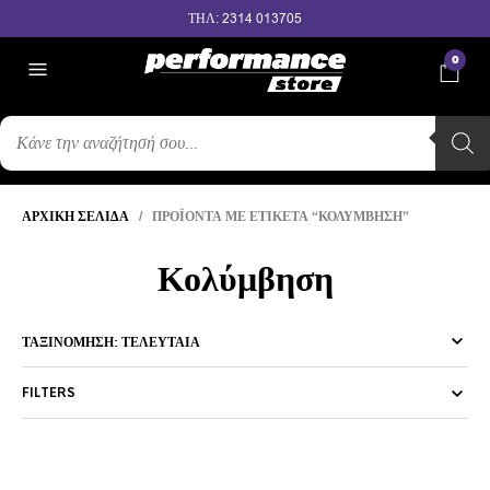
ΤΗΛ: 2314 013705
0
ΑΝΑΖΉΤΗΣΗ
ΠΡΟΪΌΝΤΩΝ
ΑΡΧΙΚΉ ΣΕΛΊΔΑ
/ ΠΡΟΪΌΝΤΑ ΜΕ ΕΤΙΚΈΤΑ “ΚΟΛΎΜΒΗΣΗ”
Κολύμβηση
FILTERS