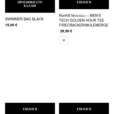
ΠΡΟΣΘΉΚΗ ΣΤΟ
ΕΠΙΛΟΓΉ
το
ΚΑΛΆΘΙ
προ
έχει
Ronhill Μπλούζες – MEN’S
πολ
SWIMMER BAG BLACK
TECH GOLDEN HOUR TEE
παρ
15,00
€
FIRECRACKER/MOLEMERGE
Οι
επι
Original
Η
28,50
€
μπο
price
τρέχουσα
να
was:
τιμή
M
επι
57,00 €.
είναι:
στη
28,50 €.
σελ
του
προ
Αυτό
Αυτ
ΕΠΙΛΟΓΉ
το
ΕΠΙΛΟΓΉ
το
προϊόν
προ