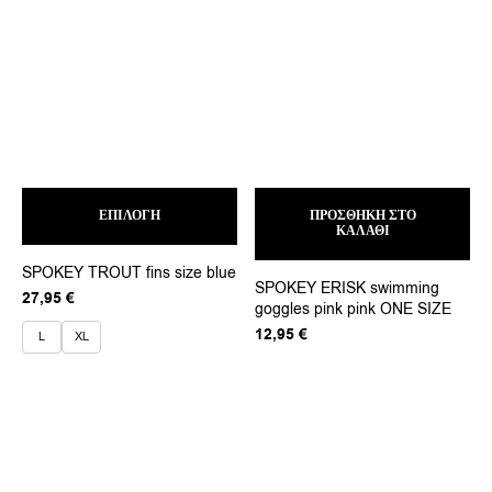
Αυτό
ΕΠΙΛΟΓΉ
το
ΠΡΟΣΘΉΚΗ ΣΤΟ
ΚΑΛΆΘΙ
προϊόν
έχει
SPOKEY TROUT fins size blue
πολλαπλές
SPOKEY ERISK swimming
παραλλαγές.
27,95
€
goggles pink pink ONE SIZE
Οι
12,95
€
επιλογές
L
XL
μπορούν
να
επιλεγούν
στη
σελίδα
του
προϊόντος