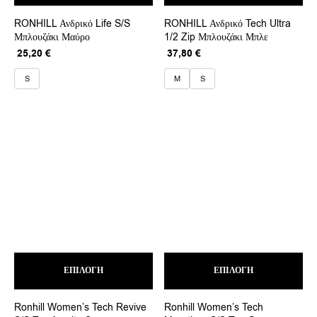
έχει
έχει
RONHILL Ανδρικό Life S/S
RONHILL Ανδρικό Tech Ultra
πολλαπλές
πολ
Μπλουζάκι Μαύρο
1/2 Zip Μπλουζάκι Μπλε
παραλλαγές.
παρ
Οι
Οι
Original
Η
Original
Η
25,20
€
37,80
€
επιλογές
επι
price
τρέχουσα
price
τρέχουσα
μπορούν
μπο
was:
τιμή
was:
τιμή
S
M
S
να
να
42,00 €.
είναι:
63,00 €.
είναι:
επιλεγούν
επι
25,20 €.
37,80 €.
στη
στη
σελίδα
σελ
του
του
προϊόντος
προ
Αυτό
Αυτ
ΕΠΙΛΟΓΉ
το
ΕΠΙΛΟΓΉ
το
προϊόν
προ
έχει
έχει
Ronhill Women’s Tech Revive
Ronhill Women’s Tech
πολλαπλές
πολ