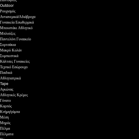
Παντόφλες
Outdoor
Ρουχισμός
Αντιανεμικά/Αδιάβροχα
Γυναικεία Εσωθερμικά
Μπουστάκι Αθλητικό
Μπλούζες
Παντελόνι Γυναικείο
Σορτσάκια
Μακρύ Κολάν
Συμπιεστικά
Κάλτσες Γυναικείες
Τεχνικό Εσώρουχο
Παιδικά
Αθλητιατρικά
Tape
Αγκώνας
Αθλητικές Κρέμες
Γόνατο
Καρπός
Κνήμη/γάμπα
Μέση
Μηρός
Πέλμα
Πέλματα