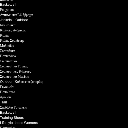
Basketball
Ρουχισμός
Αντιανεμικά/Αδιάβροχα
Jackets – Outdoor
Ισοθερμικά
Κάλτσες Ανδρικές
Κολάν
Κολάν Συμπίεσης
Μπλούζες
Σορτσάκια
Παντελόνια
Συμπιεστικά
Συμπιεστικά Γάμπας
Συμπιεστικές Κάλτσες
Συμπιεστικά Μανίκια
Outdoor- Κάλτσες πεζοπορίας
Γυναικεία
Παπούτσια
Δρόμου
Trail
Σανδάλια Γυναικεία
Basketball
Training Shoes
Lifestyle shoes Womens