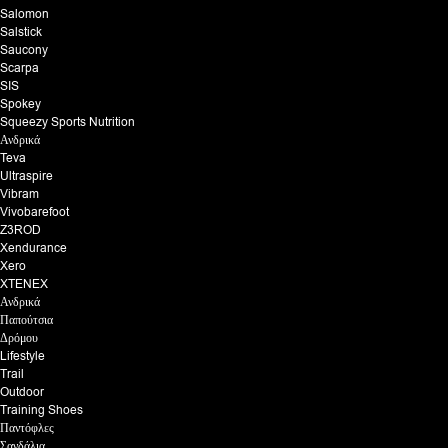
Salomon
Salstick
Saucony
Scarpa
SIS
Spokey
Squeezy Sports Nutrition
Ανδρικά
Teva
Ultraspire
Vibram
Vivobarefoot
Z3ROD
Xendurance
Xero
XTENEX
Ανδρικά
Παπούτσια
Δρόμου
Lifestyle
Trail
Outdoor
Training Shoes
Παντόφλες
Σανδάλια