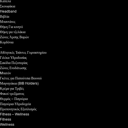
Καπέλα
Σκουφάκια
Headband
Βιβλία
Μπαντάνες
Θήκη Για κινητό
Θήκη για τζελάκια
Ζώνες Άρσης Βαρών
Κορδόνια
–
Αθλητικές Τσάντες Γυμναστηρίου
Γιλέκα Υδροδοσίας
Σακίδια Πεζοπορίας
Ζώνες Ενυδάτωσης
Mπατόν
Γκέτες για Παπούτσια Βουνού
Μαγνητάκια (BIB Holders)
Κρέμα για Τριβές
Φακοί τρεξίματος
Θερμός – Παγούρια
Παγούρια-Υδροδοχεία
Προπονητικός Εξοπλισμός
Fitness – Wellness
Fitness
Wellness