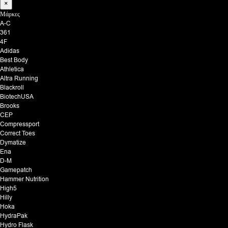
×
Μάρκες
A-C
361
4F
Adidas
Best Body
Athletica
Altra Running
Blackroll
BiotechUSA
Brooks
CEP
Compressport
Correct Toes
Dymatize
Ena
D-M
Gamepatch
Hammer Nutrition
High5
Hilly
Hoka
HydraPak
Hydro Flask