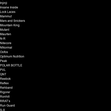
Injinji
Insane Inside
Lock Laces
Mammut
Mars and Snickers
Mountain King
Mutant
Maurten
N-R
Nitecore
NNormal
Oofos
Optimum Nutrition
Peak
POLAR BOTTLE
PVL
QNT
Reebok
Reflex
Rehband
Rigorer
Ronhill
RRAT’s
Run Guard
S-X