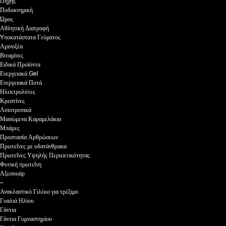
Πήχης
Ποδοκνημική
Ώμος
Αθλητική Διατροφή
Yποκατάστατα Γεύματος
Αμινοξέα
Βιταμίνες
Ειδικά Προϊόντα
Ενεργειακά Gel
Ενεργειακά Ποτά
Ηλεκτρολύτες
Κρεατίνες
Λιποτροπικά
Μασώμενα Καραμελάκια
Μπάρες
Προστασία Αρθρώσεων
Πρωτεΐνες με υδατάνθρακα
Πρωτεΐνες Υψηλής Περιεκτικότητας
Φυτική πρωτεΐνη
Αξεσουάρ
–
Ανακλαστικό Γιλέκο για τρέξιμο
Γυαλιά Ηλίου
Γάντια
Γάντια Γυμναστηρίου