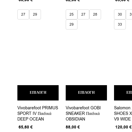
μπορούν
μπορούν
price
τρέχουσα
price
τ
να
να
was:
τιμή
was:
τ
επιλεγούν
επιλεγούν
27
29
25
27
28
30
3
75,00 €.
είναι:
82,00 €
ε
στη
στη
60,00 €.
6
σελίδα
σελίδα
29
33
του
του
προϊόντος
προϊόντος
Αυτό
Αυτό
ΕΠΙΛΟΓΉ
το
ΕΠΙΛΟΓΉ
το
ΕΠ
προϊόν
προϊόν
έχει
έχει
Vivobarefoot PRIMUS
Vivobarefoot GOBI
Salomon
πολλαπλές
πολλαπλές
SPORT IV Παιδικά
SNEAKER Παιδικά
SHOES X
παραλλαγές.
παραλλαγές.
DEEP OCEAN
OBSIDIAN
V9 WIDE
Οι
Οι
επιλογές
επιλογές
Original
Η
Origina
65,60
€
88,00
€
120,00
€
μπορούν
μπορούν