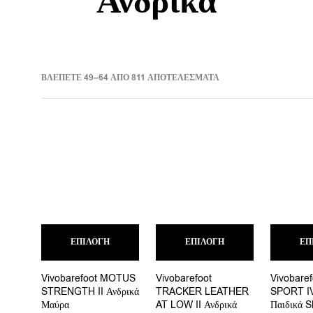
Ανδρικά
SORTED
ΒΛΈΠΕΤΕ 49–64 ΑΠΌ 811 ΑΠΟΤΕΛΈΣΜΑΤΑ
BY
LATEST
Αυτό
Αυτό
ΕΠΙΛΟΓΉ
το
ΕΠΙΛΟΓΉ
το
ΕΠ
προϊόν
προϊόν
έχει
έχει
Vivobarefoot MOTUS
Vivobarefoot
Vivobare
πολλαπλές
πολλαπλές
STRENGTH II Ανδρικά
TRACKER LEATHER
SPORT IV
παραλλαγές.
παραλλαγές.
Μαύρα
AT LOW II Ανδρικά
Παιδικά 
Οι
Οι