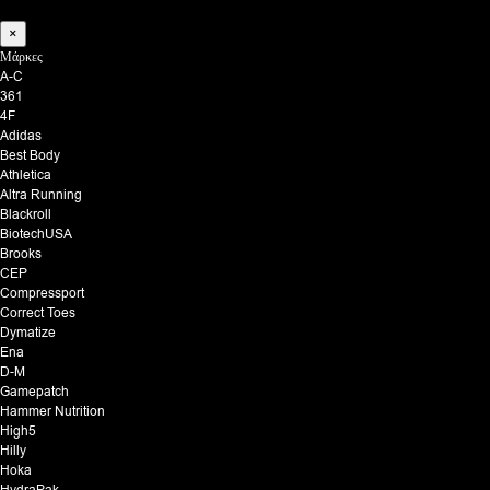
×
Μάρκες
A-C
361
4F
Adidas
Best Body
Athletica
Altra Running
Blackroll
BiotechUSA
Brooks
CEP
Compressport
Correct Toes
Dymatize
Ena
D-M
Gamepatch
Hammer Nutrition
High5
Hilly
Hoka
HydraPak