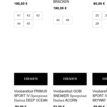
επιλογές
BRACKEN
επιλογές
Origina
190,00
€
60,00
€
μπορούν
μπορούν
price
τ
190,00
€
να
να
was:
τ
επιλεγούν
επιλεγούν
41
42
43
25
2
75,00 €
ε
στη
στη
44
46
6
σελίδα
σελίδα
44
45
29
του
του
προϊόντος
προϊόντος
Αυτό
Αυτό
ΕΠΙΛΟΓΉ
το
ΕΠΙΛΟΓΉ
το
ΕΠ
προϊόν
προϊόν
έχει
έχει
Vivobarefoot PRIMUS
Vivobarefoot GOBI
Vivobare
πολλαπλές
πολλαπλές
SPORT IV Προσχολικά
SNEAKER Προσχολικά
SPORT IV
παραλλαγές.
παραλλαγές.
Παιδικά DEEP OCEAN
Παιδικά ACORN
SKYWAY
Οι
Οι
επιλογές
επιλογές
Original
Η
Origina
60,00
€
82,00
€
65,60
€