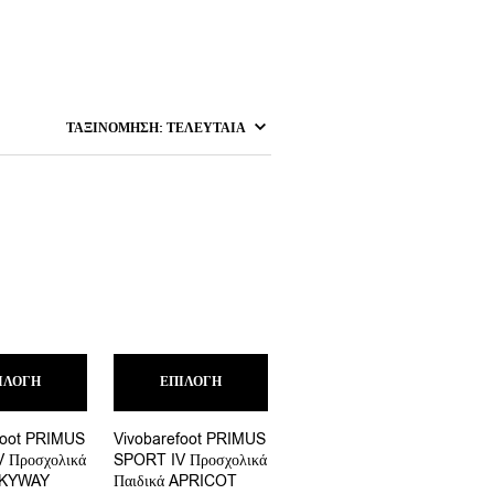
Αυτό
Αυτό
ΙΛΟΓΉ
το
ΕΠΙΛΟΓΉ
το
προϊόν
προϊόν
έχει
έχει
foot PRIMUS
Vivobarefoot PRIMUS
πολλαπλές
πολλαπλές
 Προσχολικά
SPORT IV Προσχολικά
παραλλαγές.
παραλλαγές.
SKYWAY
Παιδικά APRICOT
Οι
Οι