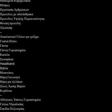
Μασώμενα Καραμελάκια
Μπάρες
Προστασία Αρθρώσεων
Πρωτεΐνες με υδατάνθρακα
Πρωτεΐνες Υψηλής Περιεκτικότητας
Φυτική πρωτεΐνη
Αξεσουάρ
–
Ανακλαστικό Γιλέκο για τρέξιμο
Γυαλιά Ηλίου
Γάντια
Γάντια Γυμναστηρίου
Καπέλα
Σκουφάκια
Headband
Βιβλία
Μπαντάνες
Θήκη Για κινητό
Θήκη για τζελάκια
Ζώνες Άρσης Βαρών
Κορδόνια
–
Αθλητικές Τσάντες Γυμναστηρίου
Γιλέκα Υδροδοσίας
Σακίδια Πεζοπορίας