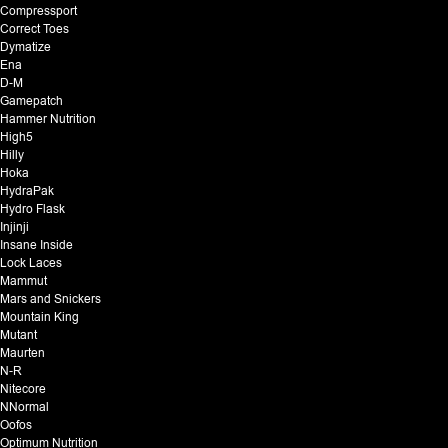
Compressport
Correct Toes
Dymatize
Ena
D-M
Gamepatch
Hammer Nutrition
High5
Hilly
Hoka
HydraPak
Hydro Flask
Injinji
Insane Inside
Lock Laces
Mammut
Mars and Snickers
Mountain King
Mutant
Maurten
N-R
Nitecore
NNormal
Oofos
Optimum Nutrition