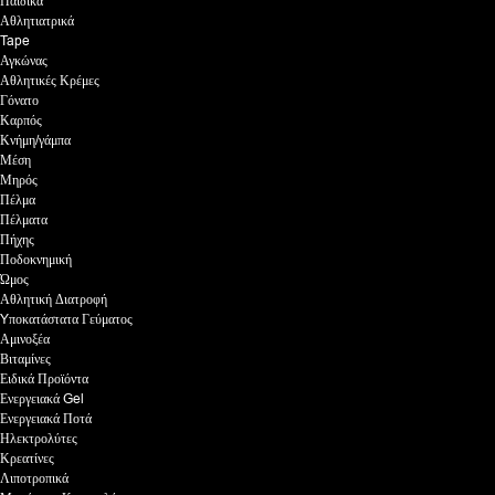
Παιδικά
Αθλητιατρικά
Tape
Αγκώνας
Αθλητικές Κρέμες
Γόνατο
Καρπός
Κνήμη/γάμπα
Μέση
Μηρός
Πέλμα
Πέλματα
Πήχης
Ποδοκνημική
Ώμος
Αθλητική Διατροφή
Yποκατάστατα Γεύματος
Αμινοξέα
Βιταμίνες
Ειδικά Προϊόντα
Ενεργειακά Gel
Ενεργειακά Ποτά
Ηλεκτρολύτες
Κρεατίνες
Λιποτροπικά