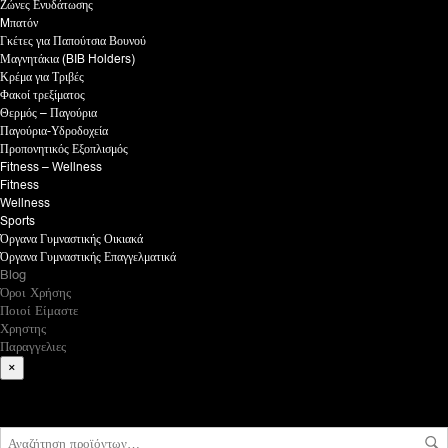
Ζώνες Ενυδάτωσης
Mπατόν
Γκέτες για Παπούτσια Βουνού
Μαγνητάκια (BIB Holders)
Κρέμα για Τριβές
Φακοί τρεξίματος
Θερμός – Παγούρια
Παγούρια-Υδροδοχεία
Προπονητικός Εξοπλισμός
Fitness – Wellness
Fitness
Wellness
Sports
Όργανα Γυμναστικής Οικιακά
Όργανα Γυμναστικής Επαγγελματικά
Blog
Όροι Χρήσης
Ποιοί Είμαστε
Χρηστης
Παραγγελιες
×
What are you looking for?