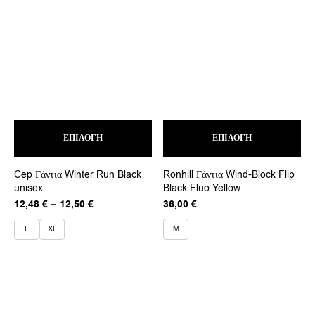
Αυτό
Αυτ
ΕΠΙΛΟΓΉ
το
ΕΠΙΛΟΓΉ
το
προϊόν
προ
έχει
έχει
Cep Γάντια Winter Run Black
Ronhill Γάντια Wind-Block Flip
πολλαπλές
πολ
unisex
Black Fluo Yellow
παραλλαγές.
παρ
Οι
Οι
Price
12,48
€
–
12,50
€
36,00
€
επιλογές
επι
range:
μπορούν
μπο
12,48 €
L
XL
M
να
να
through
επιλεγούν
επι
12,50 €
στη
στη
σελίδα
σελ
του
του
προϊόντος
προ