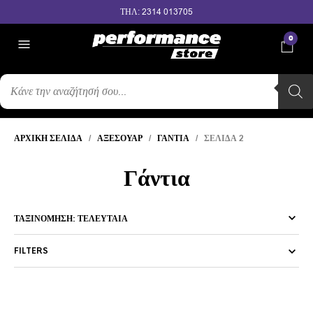
ΤΗΛ: 2314 013705
0
ΑΝΑΖΉΤΗΣΗ
ΠΡΟΪΌΝΤΩΝ
ΑΡΧΙΚΉ ΣΕΛΊΔΑ
/
ΑΞΕΣΟΥΆΡ
/
ΓΆΝΤΙΑ
/ ΣΕΛΊΔΑ 2
Γάντια
FILTERS