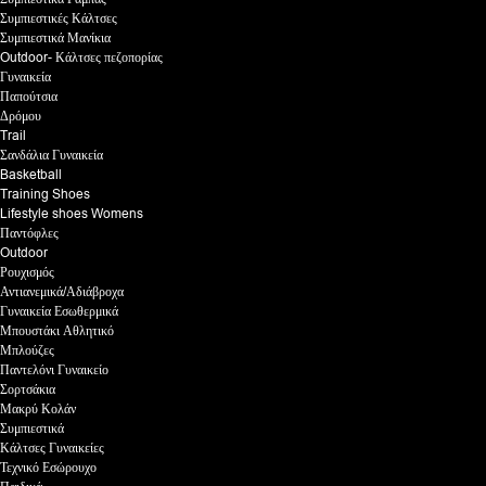
Συμπιεστικές Κάλτσες
Συμπιεστικά Μανίκια
Outdoor- Κάλτσες πεζοπορίας
Γυναικεία
Παπούτσια
Δρόμου
Trail
Σανδάλια Γυναικεία
Basketball
Training Shoes
Lifestyle shoes Womens
Παντόφλες
Outdoor
Ρουχισμός
Αντιανεμικά/Αδιάβροχα
Γυναικεία Εσωθερμικά
Μπουστάκι Αθλητικό
Μπλούζες
Παντελόνι Γυναικείο
Σορτσάκια
Μακρύ Κολάν
Συμπιεστικά
Κάλτσες Γυναικείες
Τεχνικό Εσώρουχο