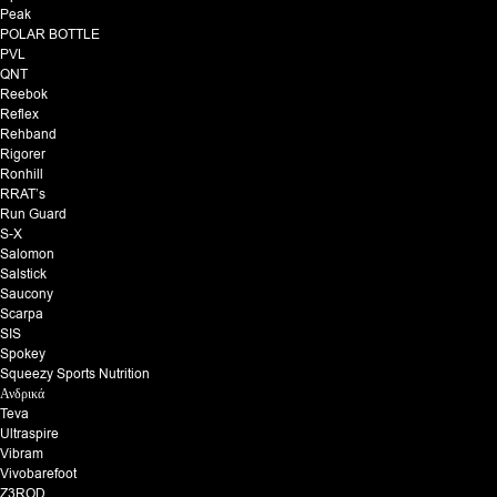
Peak
POLAR BOTTLE
PVL
QNT
Reebok
Reflex
Rehband
Rigorer
Ronhill
RRAT’s
Run Guard
S-X
Salomon
Salstick
Saucony
Scarpa
SIS
Spokey
Squeezy Sports Nutrition
Ανδρικά
Teva
Ultraspire
Vibram
Vivobarefoot
Z3ROD