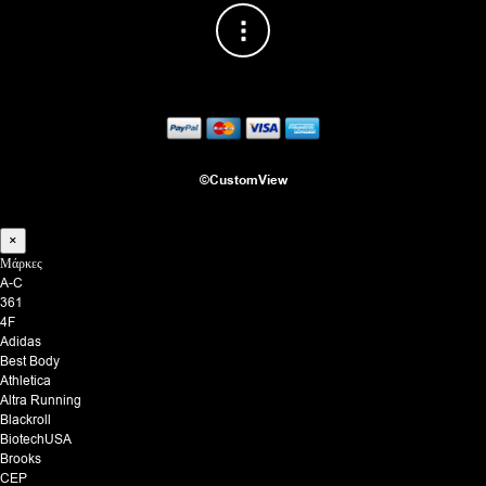
©CustomView
×
Μάρκες
A-C
361
4F
Adidas
Best Body
Athletica
Altra Running
Blackroll
BiotechUSA
Brooks
CEP