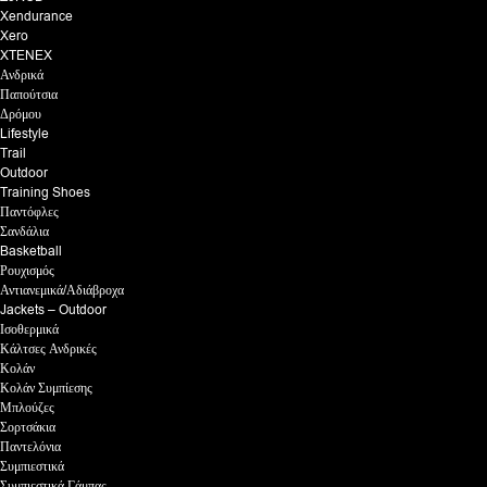
Xendurance
Xero
XTENEX
Ανδρικά
Παπούτσια
Δρόμου
Lifestyle
Trail
Outdoor
Training Shoes
Παντόφλες
Σανδάλια
Basketball
Ρουχισμός
Αντιανεμικά/Αδιάβροχα
Jackets – Outdoor
Ισοθερμικά
Κάλτσες Ανδρικές
Κολάν
Κολάν Συμπίεσης
Μπλούζες
Σορτσάκια
Παντελόνια
Συμπιεστικά
Συμπιεστικά Γάμπας