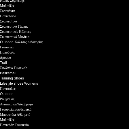
Κολάν Συμπίεσης
Μπλούζες
Σορτσάκια
Παντελόνια
Συμπιεστικά
Συμπιεστικά Γάμπας
Συμπιεστικές Κάλτσες
Συμπιεστικά Μανίκια
Outdoor- Κάλτσες πεζοπορίας
Γυναικεία
Παπούτσια
Δρόμου
Trail
Σανδάλια Γυναικεία
Basketball
Training Shoes
Lifestyle shoes Womens
Παντόφλες
Outdoor
Ρουχισμός
Αντιανεμικά/Αδιάβροχα
Γυναικεία Εσωθερμικά
Μπουστάκι Αθλητικό
Μπλούζες
Παντελόνι Γυναικείο