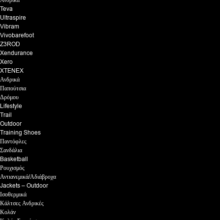
Ανδρικά
Teva
Ultraspire
Vibram
Vivobarefoot
Z3ROD
Xendurance
Xero
XTENEX
Ανδρικά
Παπούτσια
Δρόμου
Lifestyle
Trail
Outdoor
Training Shoes
Παντόφλες
Σανδάλια
Basketball
Ρουχισμός
Αντιανεμικά/Αδιάβροχα
Jackets – Outdoor
Ισοθερμικά
Κάλτσες Ανδρικές
Κολάν