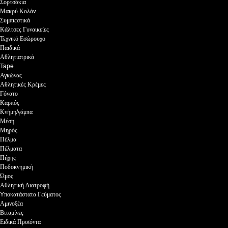
Σορτσάκια
Μακρύ Κολάν
Συμπιεστικά
Κάλτσες Γυναικείες
Τεχνικό Εσώρουχο
Παιδικά
Αθλητιατρικά
Tape
Αγκώνας
Αθλητικές Κρέμες
Γόνατο
Καρπός
Κνήμη/γάμπα
Μέση
Μηρός
Πέλμα
Πέλματα
Πήχης
Ποδοκνημική
Ώμος
Αθλητική Διατροφή
Yποκατάστατα Γεύματος
Αμινοξέα
Βιταμίνες
Ειδικά Προϊόντα