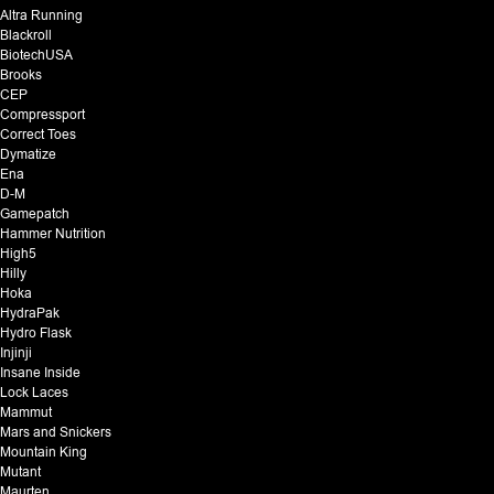
Altra Running
Blackroll
BiotechUSA
Brooks
CEP
Compressport
Correct Toes
Dymatize
Ena
D-M
Gamepatch
Hammer Nutrition
High5
Hilly
Hoka
HydraPak
Hydro Flask
Injinji
Insane Inside
Lock Laces
Mammut
Mars and Snickers
Mountain King
Mutant
Maurten