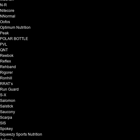
N-R
Nitecore
NNormal
Oofos
Optimum Nutrition
Peak
POLAR BOTTLE
PVL
QNT
Reebok
Reflex
Rehband
Rigorer
Ronhill
RRAT’s
Run Guard
S-X
Salomon
Salstick
Saucony
Scarpa
SIS
Spokey
Squeezy Sports Nutrition