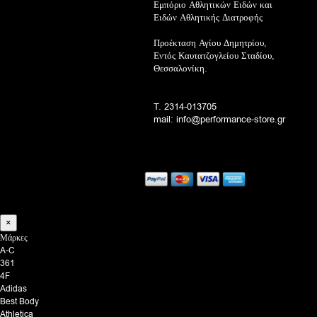
Εμπόριο Αθλητικών Ειδών και
Ειδών Αθλητικής Διατροφής
Προέκταση Αγίου Δημητρίου,
Εντός Καυτατζογλείου Σταδίου,
Θεσσαλονίκη.
T. 2314-013705
mail: info@performance-store.gr
×
Μάρκες
A-C
361
4F
Adidas
Best Body
Athletica