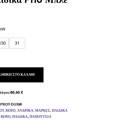
δικά Prio Μπλε
υσα
ΙΟΎ
 €.
/30
31
ΣΘΉΚΗ ΣΤΟ ΚΑΛΆΘΙ
λόγου:
60,00
€
:
PROY-DUSW
OT
,
XERO
,
ΑΝΔΡΙΚΆ
,
ΜΆΡΚΕΣ
,
ΠΑΙΔΙΚΆ
,
XERO
,
ΠΑΙΔΙΚΆ
,
ΠΑΠΟΎΤΣΙΑ