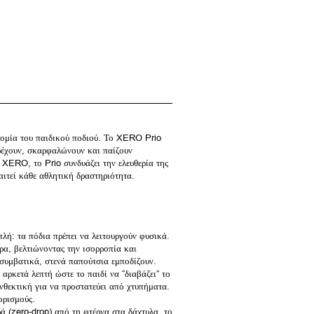
τομία του παιδικού ποδιού. Το XERO Prio
 τρέχουν, σκαρφαλώνουν και παίζουν
XERO, το Prio συνδυάζει την ελευθερία της
αιτεί κάθε αθλητική δραστηριότητα.
λή: τα πόδια πρέπει να λειτουργούν φυσικά.
ρα, βελτιώνοντας την ισορροπία και
συμβατικά, στενά παπούτσια εμποδίζουν.
ρκετά λεπτή ώστε το παιδί να “διαβάζει” το
νθεκτική για να προστατεύει από χτυπήματα.
ιορισμούς.
 (zero-drop) από τη φτέρνα στα δάχτυλα, το