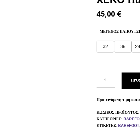
XERO Παι
Original
Η
45,00
€
price
τρέχο
was:
τιμή
ΜΈΓΕΘΟΣ ΠΑΠΟΥΤΣ
60,00 €.
είναι:
45,00
32
36
29
ΠΡΟ
Προτεινόμενη τιμή κατα
ΚΩΔΙΚΌΣ ΠΡΟΪΌΝΤΟΣ
ΚΑΤΗΓΟΡΊΕΣ:
BAREFO
ΕΤΙΚΈΤΕΣ:
BAREFOOT