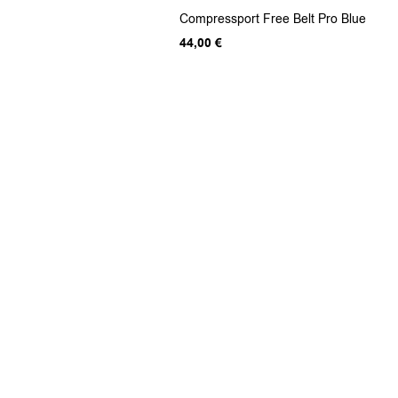
Αυτό
Compressport Free Belt Pro Blue
το
προϊόν
44,00
€
έχει
πολλαπλές
παραλλαγές.
Οι
επιλογές
μπορούν
να
επιλεγούν
στη
σελίδα
του
προϊόντος