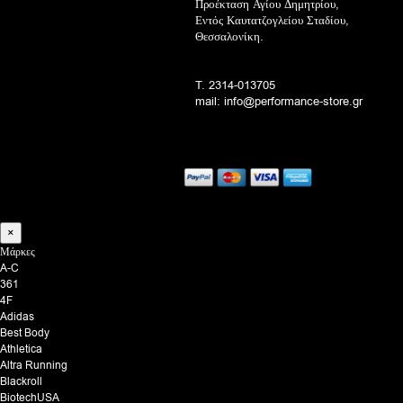
Προέκταση Αγίου Δημητρίου,
Εντός Καυτατζογλείου Σταδίου,
Θεσσαλονίκη.
T. 2314-013705
mail: info@performance-store.gr
×
Μάρκες
A-C
361
4F
Adidas
Best Body
Athletica
Altra Running
Blackroll
BiotechUSA