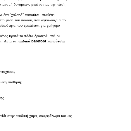
ατανομή δυνάμεων, μειώνοντας την πίεση
ς ένα “χαλαρό” παπούτσι. Διαθέτει
στο μέσο του ποδιού, που αγκαλιάζουν το
αθερότητα που χρειάζεται για γρήγορο
ρος κρατά τα πόδια δροσερά, ενώ οι
δι. Αυτά τα
παιδικά barefoot παπούτσια
νισχύσεις
ένη αίσθηση)
ης.
χνίδι στην παιδική χαρά, σκαρφάλωμα και ως