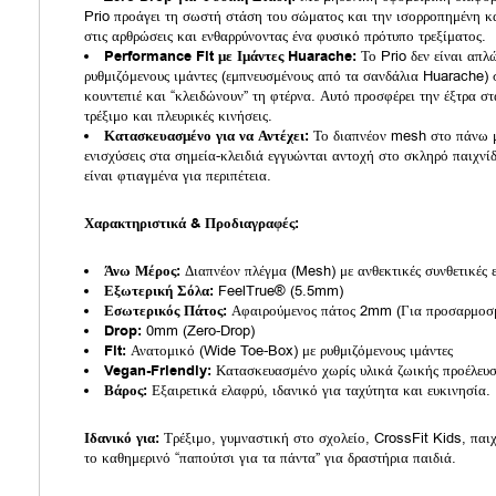
Prio προάγει τη σωστή στάση του σώματος και την ισορροπημένη κ
στις αρθρώσεις και ενθαρρύνοντας ένα φυσικό πρότυπο τρεξίματος.
Performance Fit με Ιμάντες Huarache:
Το Prio δεν είναι απλώ
ρυθμιζόμενους ιμάντες (εμπνευσμένους από τα σανδάλια Huarache) 
κουντεπιέ και “κλειδώνουν” τη φτέρνα. Αυτό προσφέρει την έξτρα στ
τρέξιμο και πλευρικές κινήσεις.
Κατασκευασμένο για να Αντέχει:
Το διαπνέον mesh στο πάνω μέ
ενισχύσεις στα σημεία-κλειδιά εγγυώνται αντοχή στο σκληρό παιχνί
είναι φτιαγμένα για περιπέτεια.
Χαρακτηριστικά & Προδιαγραφές:
Άνω Μέρος:
Διαπνέον πλέγμα (Mesh) με ανθεκτικές συνθετικές ε
Εξωτερική Σόλα:
FeelTrue® (5.5mm)
Εσωτερικός Πάτος:
Αφαιρούμενος πάτος 2mm (Για προσαρμοσμ
Drop:
0mm (Zero-Drop)
Fit:
Ανατομικό (Wide Toe-Box) με ρυθμιζόμενους ιμάντες
Vegan-Friendly:
Κατασκευασμένο χωρίς υλικά ζωικής προέλευσ
Βάρος:
Εξαιρετικά ελαφρύ, ιδανικό για ταχύτητα και ευκινησία.
Ιδανικό για:
Τρέξιμο, γυμναστική στο σχολείο, CrossFit Kids, παι
το καθημερινό “παπούτσι για τα πάντα” για δραστήρια παιδιά.