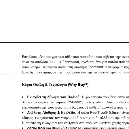
Επιτέλους, ένα πραγματικό αθλητικό παπούτσι που σέβεται την ανα
είναι το απόλυτο “do-it-all” παπούτσι, σχεδιασμένο για παιδιά που
ασταμάτητα. Χτισμένο πάνω στη διάσημη “barefoot” πλατφόρμα της 
ξυπόλητης κίνησης με την προστασία και την ανθεκτικότητα που απ
Κύρια Οφέλη & Τεχνολογία (Why Buy?):
Ενισχύει τη Δύναμη του Ποδιού:
Η φιλοσοφία του Prio είναι απ
Χάρη στο φαρδύ, ανατομικό “toe-box”, τα δάχτυλα απλώνουν ελεύθε
ενεργοποιώντας τους μύες του πέλματος σε κάθε βήμα—κάτι που τα 
Απόλυτη Αίσθηση & Ευελιξία:
Η σόλα FeelTrue® 5.5mm είναι α
έδαφος, ενισχύοντας τον νευρομυϊκό συντονισμό, αλλά και αρκετά α
Η απίστευτη ευλυγισία του επιτρέπει στο πόδι να κινείται χωρίς περ
Zero-Drop για Φυσική Στάση:
Με μηδενική υψομετρική διαφορά