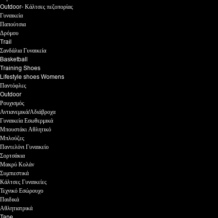
Outdoor- Κάλτσες πεζοπορίας
Γυναικεία
Παπούτσια
Δρόμου
Trail
Σανδάλια Γυναικεία
Basketball
Training Shoes
Lifestyle shoes Womens
Παντόφλες
Outdoor
Ρουχισμός
Αντιανεμικά/Αδιάβροχα
Γυναικεία Εσωθερμικά
Μπουστάκι Αθλητικό
Μπλούζες
Παντελόνι Γυναικείο
Σορτσάκια
Μακρύ Κολάν
Συμπιεστικά
Κάλτσες Γυναικείες
Τεχνικό Εσώρουχο
Παιδικά
Αθλητιατρικά
Tape