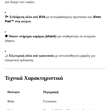
για έλεγχο των οσμών.
🏞️
Ενδιάμεση σόλα από EVA
με αντικραδασμική προστασία και
Shoc
Pad™ στη φτέρνα
.
🛡️
Νάιλον στήριγμα καμάρας (shank)
για σταθερότητα σε ανώμαλο
έδαφος.
🦶
Εξωτερική σόλα από καουτσούκ
με αντιολισθητική χάραξη για
εξαιρετική πρόσφυση.
Τεχνικά Χαρακτηριστικά
Ιδιότητα
Περιγραφή
Φύλο
Γυναικείο