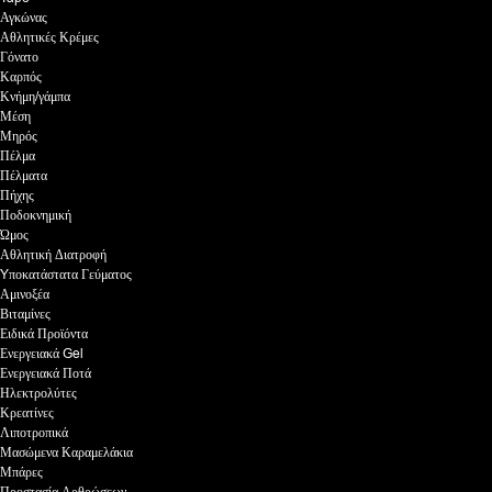
Αγκώνας
Αθλητικές Κρέμες
Γόνατο
Καρπός
Κνήμη/γάμπα
Μέση
Μηρός
Πέλμα
Πέλματα
Πήχης
Ποδοκνημική
Ώμος
Αθλητική Διατροφή
Yποκατάστατα Γεύματος
Αμινοξέα
Βιταμίνες
Ειδικά Προϊόντα
Ενεργειακά Gel
Ενεργειακά Ποτά
Ηλεκτρολύτες
Κρεατίνες
Λιποτροπικά
Μασώμενα Καραμελάκια
Μπάρες