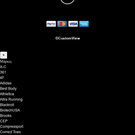
του
προϊόντος
©CustomView
×
Μάρκες
A-C
361
4F
Adidas
Best Body
Athletica
Altra Running
Blackroll
BiotechUSA
Brooks
CEP
Compressport
Correct Toes