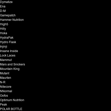
Dymatize
Ena
D-M
Gamepatch
Hammer Nutrition
High5
Hilly
Hoka
HydraPak
Hydro Flask
Injinji
Insane Inside
Lock Laces
Mammut
Mars and Snickers
Mountain King
Mutant
Maurten
N-R
Nitecore
NNormal
Oofos
Optimum Nutrition
Peak
POLAR BOTTLE