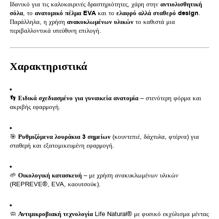
Ιδανικό για τις καλοκαιρινές δραστηριότητες, χάρη στην
αντιολισθητική
σόλα
, το
ανατομικό πέλμα EVA
και το
ελαφρύ αλλά σταθερό design
.
Παράλληλα, η χρήση
ανακυκλωμένων υλικών
το καθιστά μια
περιβαλλοντικά υπεύθυνη επιλογή.
Χαρακτηριστικά
👣
Ειδικά σχεδιασμένο για γυναικεία ανατομία
– στενότερη φόρμα και
ακριβής εφαρμογή.
🎯
Ρυθμιζόμενα λουράκια 3 σημείων
(κουντεπιέ, δάχτυλα, φτέρνα) για
σταθερή και εξατομικευμένη εφαρμογή.
🌱
Οικολογική κατασκευή
– με χρήση ανακυκλωμένων υλικών
(REPREVE®, EVA, καουτσούκ).
🧼
Αντιμικροβιακή τεχνολογία
Life Natural® με φυσικό εκχύλισμα μέντας