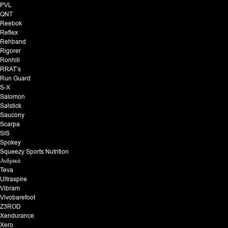
PVL
QNT
Reebok
Reflex
Rehband
Rigorer
Ronhill
RRAT’s
Run Guard
S-X
Salomon
Salstick
Saucony
Scarpa
SIS
Spokey
Squeezy Sports Nutrition
Ανδρικά
Teva
Ultraspire
Vibram
Vivobarefoot
Z3ROD
Xendurance
Xero