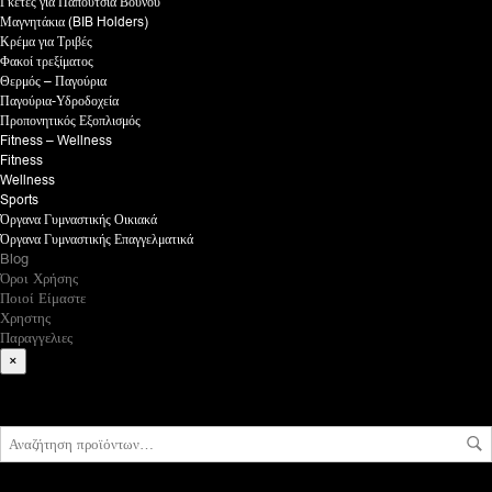
Γκέτες για Παπούτσια Βουνού
Μαγνητάκια (BIB Holders)
Κρέμα για Τριβές
Φακοί τρεξίματος
Θερμός – Παγούρια
Παγούρια-Υδροδοχεία
Προπονητικός Εξοπλισμός
Fitness – Wellness
Fitness
Wellness
Sports
Όργανα Γυμναστικής Οικιακά
Όργανα Γυμναστικής Επαγγελματικά
Blog
Όροι Χρήσης
Ποιοί Είμαστε
Χρηστης
Παραγγελιες
×
What are you looking for?