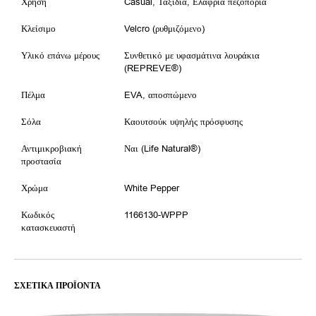
Χρήση
Casual, Ταξίδια, Ελαφριά πεζοπορία
Κλείσιμο
Velcro (ρυθμιζόμενο)
Υλικό επάνω μέρους
Συνθετικό με υφασμάτινα λουράκια
(REPREVE®)
Πέλμα
EVA, αποσπώμενο
Σόλα
Καουτσούκ υψηλής πρόσφυσης
Αντιμικροβιακή
Ναι (Life Natural®)
προστασία
Χρώμα
White Pepper
Κωδικός
1166130-WPPP
κατασκευαστή
ΣΧΕΤΙΚΆ ΠΡΟΪΌΝΤΑ