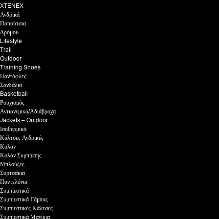
XTENEX
Ανδρικά
Παπούτσια
Δρόμου
Lifestyle
Trail
Outdoor
Training Shoes
Παντόφλες
Σανδάλια
Basketball
Ρουχισμός
Αντιανεμικά/Αδιάβροχα
Jackets – Outdoor
Ισοθερμικά
Κάλτσες Ανδρικές
Κολάν
Κολάν Συμπίεσης
Μπλούζες
Σορτσάκια
Παντελόνια
Συμπιεστικά
Συμπιεστικά Γάμπας
Συμπιεστικές Κάλτσες
Συμπιεστικά Μανίκια