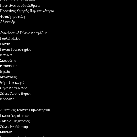
Προστασία Αρθρώσεων
Πρωτεΐνες με υδατάνθρακα
Πρωτεΐνες Υψηλής Περιεκτικότητας
Φυτική πρωτεΐνη
Αξεσουάρ
–
Ανακλαστικό Γιλέκο για τρέξιμο
Γυαλιά Ηλίου
Γάντια
Γάντια Γυμναστηρίου
Καπέλα
Σκουφάκια
Headband
Βιβλία
Μπαντάνες
Θήκη Για κινητό
Θήκη για τζελάκια
Ζώνες Άρσης Βαρών
Κορδόνια
–
Αθλητικές Τσάντες Γυμναστηρίου
Γιλέκα Υδροδοσίας
Σακίδια Πεζοπορίας
Ζώνες Ενυδάτωσης
Mπατόν