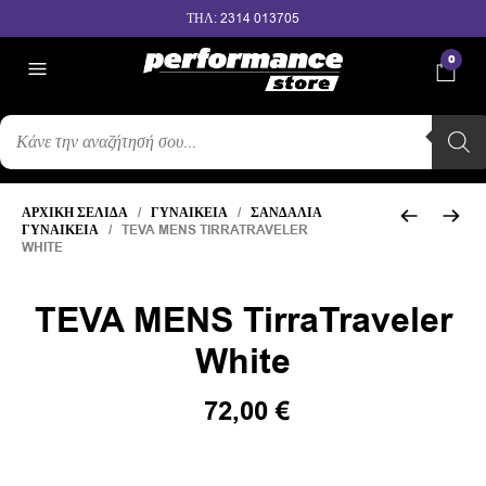
ΤΗΛ: 2314 013705
0
ΑΝΑΖΉΤΗΣΗ
ΠΡΟΪΌΝΤΩΝ
ΑΡΧΙΚΉ ΣΕΛΊΔΑ
/
ΓΥΝΑΙΚΕΊΑ
/
ΣΑΝΔΆΛΙΑ
ΓΥΝΑΙΚΕΊΑ
/ TEVA MENS TIRRATRAVELER
WHITE
TEVA MENS TirraTraveler
White
Original
Η
72,00
€
price
τρέχουσα
was:
τιμή