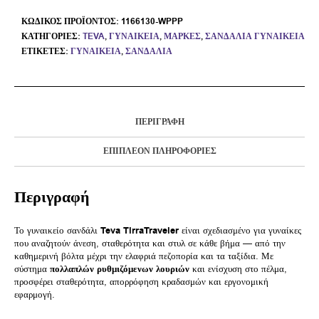
ΚΩΔΙΚΌΣ ΠΡΟΪΌΝΤΟΣ:
1166130-WPPP
ΚΑΤΗΓΟΡΊΕΣ:
TEVA
,
ΓΥΝΑΙΚΕΊΑ
,
ΜΆΡΚΕΣ
,
ΣΑΝΔΆΛΙΑ ΓΥΝΑΙΚΕΊΑ
ΕΤΙΚΈΤΕΣ:
ΓΥΝΑΙΚΕΊΑ
,
ΣΑΝΔΆΛΙΑ
ΠΕΡΙΓΡΑΦΉ
ΕΠΙΠΛΈΟΝ ΠΛΗΡΟΦΟΡΊΕΣ
Περιγραφή
Το γυναικείο σανδάλι
Teva TirraTraveler
είναι σχεδιασμένο για γυναίκες
που αναζητούν άνεση, σταθερότητα και στυλ σε κάθε βήμα — από την
καθημερινή βόλτα μέχρι την ελαφριά πεζοπορία και τα ταξίδια. Με
σύστημα
πολλαπλών ρυθμιζόμενων λουριών
και ενίσχυση στο πέλμα,
προσφέρει σταθερότητα, απορρόφηση κραδασμών και εργονομική
εφαρμογή.