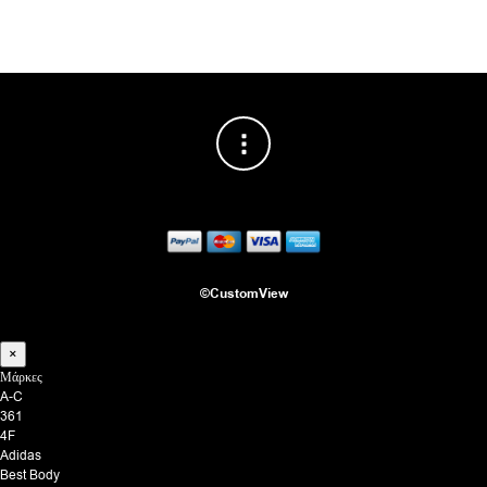
©CustomView
×
Μάρκες
A-C
361
4F
Adidas
Best Body