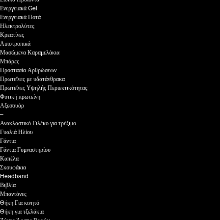
Ενεργειακά Gel
Ενεργειακά Ποτά
Ηλεκτρολύτες
Κρεατίνες
Λιποτροπικά
Μασώμενα Καραμελάκια
Μπάρες
Προστασία Αρθρώσεων
Πρωτεΐνες με υδατάνθρακα
Πρωτεΐνες Υψηλής Περιεκτικότητας
Φυτική πρωτεΐνη
Αξεσουάρ
–
Ανακλαστικό Γιλέκο για τρέξιμο
Γυαλιά Ηλίου
Γάντια
Γάντια Γυμναστηρίου
Καπέλα
Σκουφάκια
Headband
Βιβλία
Μπαντάνες
Θήκη Για κινητό
Θήκη για τζελάκια