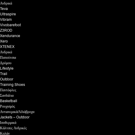
Ανδρικά
Teva
Ultraspire
Vibram
Vivobarefoot
Z3ROD
Xendurance
Xero
XTENEX
Ανδρικά
Παπούτσια
Δρόμου
Lifestyle
Trail
Outdoor
Training Shoes
Παντόφλες
Σανδάλια
Basketball
Ρουχισμός
Αντιανεμικά/Αδιάβροχα
Jackets – Outdoor
Ισοθερμικά
Κάλτσες Ανδρικές
Κολάν