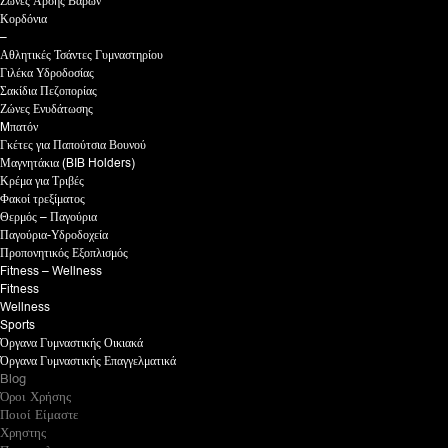
Ζώνες Άρσης Βαρών
Κορδόνια
–
Αθλητικές Τσάντες Γυμναστηρίου
Γιλέκα Υδροδοσίας
Σακίδια Πεζοπορίας
Ζώνες Ενυδάτωσης
Mπατόν
Γκέτες για Παπούτσια Βουνού
Μαγνητάκια (BIB Holders)
Κρέμα για Τριβές
Φακοί τρεξίματος
Θερμός – Παγούρια
Παγούρια-Υδροδοχεία
Προπονητικός Εξοπλισμός
Fitness – Wellness
Fitness
Wellness
Sports
Όργανα Γυμναστικής Οικιακά
Όργανα Γυμναστικής Επαγγελματικά
Blog
Όροι Χρήσης
Ποιοί Είμαστε
Χρηστης