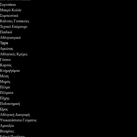
Σορτσάκια
Μακρύ Κολάν
Συμπιεστικά
Κάλτσες Γυναικείες
Τεχνικό Εσώρουχο
Παιδικά
Αθλητιατρικά
Tape
Αγκώνας
Αθλητικές Κρέμες
Γόνατο
Καρπός
Κνήμη/γάμπα
Μέση
Μηρός
Πέλμα
Πέλματα
Πήχης
Ποδοκνημική
Ώμος
Αθλητική Διατροφή
Yποκατάστατα Γεύματος
Αμινοξέα
Βιταμίνες
Ειδικά Προϊόντα