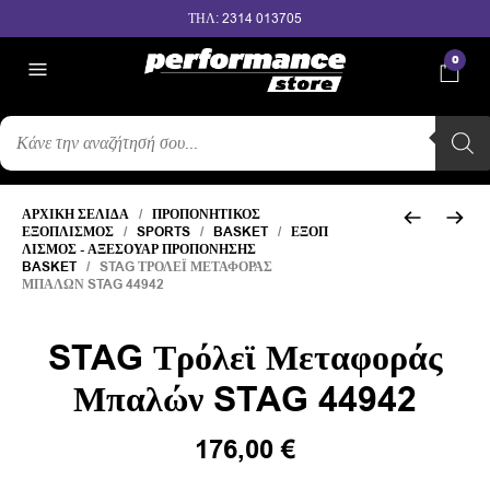
ΤΗΛ: 2314 013705
0
ΑΝΑΖΉΤΗΣΗ
ΠΡΟΪΌΝΤΩΝ
ΑΡΧΙΚΉ ΣΕΛΊΔΑ
/
ΠΡΟΠΟΝΗΤΙΚΌΣ
ΕΞΟΠΛΙΣΜΌΣ
/
SPORTS
/
BASKET
/
ΕΞΟΠ
ΛΙΣΜΌΣ - ΑΞΕΣΟΥΆΡ ΠΡΟΠΌΝΗΣΗΣ
BASKET
/ STAG ΤΡΌΛΕΪ ΜΕΤΑΦΟΡΆΣ
ΜΠΑΛΏΝ STAG 44942
STAG Τρόλεϊ Μεταφοράς
Μπαλών STAG 44942
176,00
€