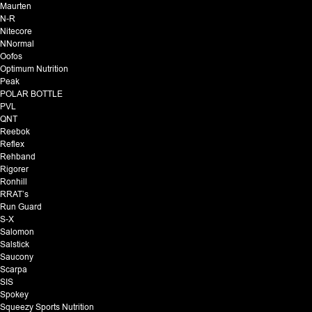
Maurten
N-R
Nitecore
NNormal
Oofos
Optimum Nutrition
Peak
POLAR BOTTLE
PVL
QNT
Reebok
Reflex
Rehband
Rigorer
Ronhill
RRAT’s
Run Guard
S-X
Salomon
Salstick
Saucony
Scarpa
SIS
Spokey
Squeezy Sports Nutrition