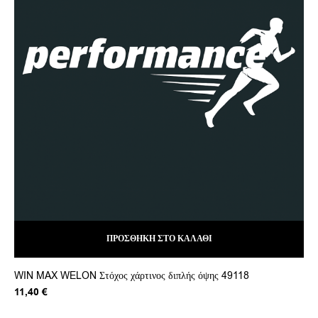
ΠΡΟΣΘΉΚΗ ΣΤΟ ΚΑΛΆΘΙ
WIN MAX WELON Στόχος χάρτινος διπλής όψης 49118
SP
11,40
€
4,