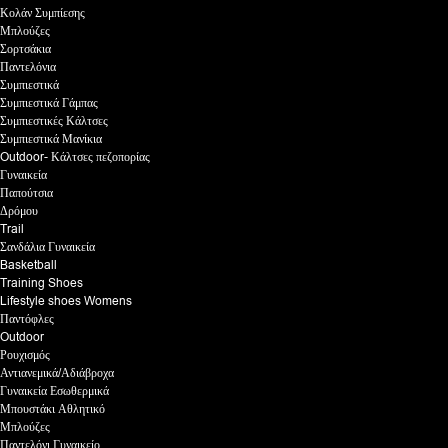
Κολάν Συμπίεσης
Μπλούζες
Σορτσάκια
Παντελόνια
Συμπιεστικά
Συμπιεστικά Γάμπας
Συμπιεστικές Κάλτσες
Συμπιεστικά Μανίκια
Outdoor- Κάλτσες πεζοπορίας
Γυναικεία
Παπούτσια
Δρόμου
Trail
Σανδάλια Γυναικεία
Basketball
Training Shoes
Lifestyle shoes Womens
Παντόφλες
Outdoor
Ρουχισμός
Αντιανεμικά/Αδιάβροχα
Γυναικεία Εσωθερμικά
Μπουστάκι Αθλητικό
Μπλούζες
Παντελόνι Γυναικείο