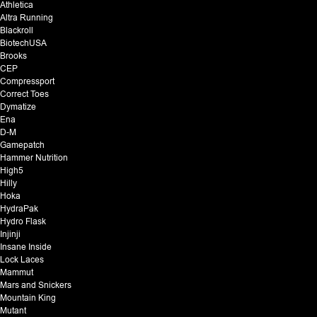
Athletica
Altra Running
Blackroll
BiotechUSA
Brooks
CEP
Compressport
Correct Toes
Dymatize
Ena
D-M
Gamepatch
Hammer Nutrition
High5
Hilly
Hoka
HydraPak
Hydro Flask
Injinji
Insane Inside
Lock Laces
Mammut
Mars and Snickers
Mountain King
Mutant