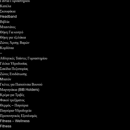
Γάντια Γυμναστηρίου
Καπέλα
Σκουφάκια
Headband
Βιβλία
Μπαντάνες
Θήκη Για κινητό
Θήκη για τζελάκια
Ζώνες Άρσης Βαρών
Κορδόνια
–
Αθλητικές Τσάντες Γυμναστηρίου
Γιλέκα Υδροδοσίας
Σακίδια Πεζοπορίας
Ζώνες Ενυδάτωσης
Mπατόν
Γκέτες για Παπούτσια Βουνού
Μαγνητάκια (BIB Holders)
Κρέμα για Τριβές
Φακοί τρεξίματος
Θερμός – Παγούρια
Παγούρια-Υδροδοχεία
Προπονητικός Εξοπλισμός
Fitness – Wellness
Fitness