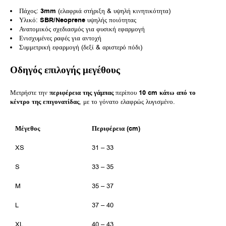
Πάχος:
3mm
(ελαφριά στήριξη & υψηλή κινητικότητα)
Υλικό:
SBR/Neoprene
υψηλής ποιότητας
Ανατομικός σχεδιασμός για φυσική εφαρμογή
Ενισχυμένες ραφές για αντοχή
Συμμετρική εφαρμογή (δεξί & αριστερό πόδι)
Οδηγός επιλογής μεγέθους
Μετρήστε την
περιφέρεια της γάμπας
περίπου
10 cm κάτω από το
κέντρο της επιγονατίδας
, με το γόνατο ελαφρώς λυγισμένο.
Μέγεθος
Περιφέρεια (cm)
XS
31 – 33
S
33 – 35
M
35 – 37
L
37 – 40
XL
40 – 43