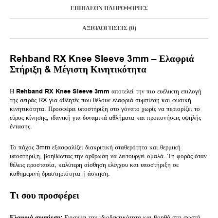
ΕΠΙΠΛΈΟΝ ΠΛΗΡΟΦΟΡΊΕΣ
ΑΞΙΟΛΟΓΉΣΕΙΣ (0)
Rehband RX Knee Sleeve 3mm – Ελαφριά
Στήριξη & Μέγιστη Κινητικότητα
Η
Rehband RX Knee Sleeve 3mm
αποτελεί την πιο ευέλικτη επιλογή
της σειράς RX για αθλητές που θέλουν ελαφριά συμπίεση και φυσική
κινητικότητα. Προσφέρει υποστήριξη στο γόνατο χωρίς να περιορίζει το
εύρος κίνησης, ιδανική για δυναμικά αθλήματα και προπονήσεις υψηλής
έντασης.
Το πάχος 3mm εξασφαλίζει διακριτική σταθερότητα και θερμική
υποστήριξη, βοηθώντας την άρθρωση να λειτουργεί ομαλά. Τη φοράς όταν
θέλεις προστασία, καλύτερη αίσθηση ελέγχου και υποστήριξη σε
καθημερινή δραστηριότητα ή άσκηση.
Τι σου προσφέρει
Ελαφριά συμπίεση:
Ενισχύει την ιδιοδεκτικότητα και βοηθά στη σωστή