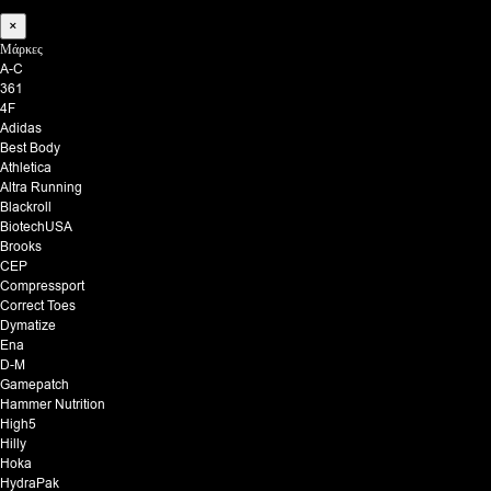
×
Μάρκες
A-C
361
4F
Adidas
Best Body
Athletica
Altra Running
Blackroll
BiotechUSA
Brooks
CEP
Compressport
Correct Toes
Dymatize
Ena
D-M
Gamepatch
Hammer Nutrition
High5
Hilly
Hoka
HydraPak