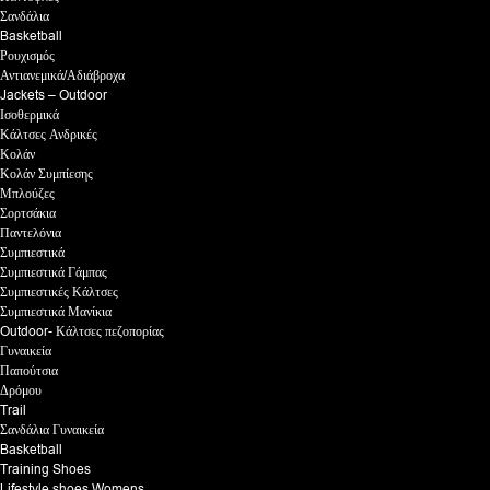
Σανδάλια
Basketball
Ρουχισμός
Αντιανεμικά/Αδιάβροχα
Jackets – Outdoor
Ισοθερμικά
Κάλτσες Ανδρικές
Κολάν
Κολάν Συμπίεσης
Μπλούζες
Σορτσάκια
Παντελόνια
Συμπιεστικά
Συμπιεστικά Γάμπας
Συμπιεστικές Κάλτσες
Συμπιεστικά Μανίκια
Outdoor- Κάλτσες πεζοπορίας
Γυναικεία
Παπούτσια
Δρόμου
Trail
Σανδάλια Γυναικεία
Basketball
Training Shoes
Lifestyle shoes Womens