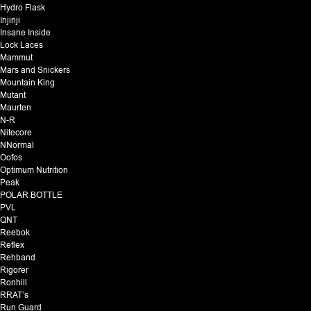
Hydro Flask
Injinji
Insane Inside
Lock Laces
Mammut
Mars and Snickers
Mountain King
Mutant
Maurten
N-R
Nitecore
NNormal
Oofos
Optimum Nutrition
Peak
POLAR BOTTLE
PVL
QNT
Reebok
Reflex
Rehband
Rigorer
Ronhill
RRAT’s
Run Guard