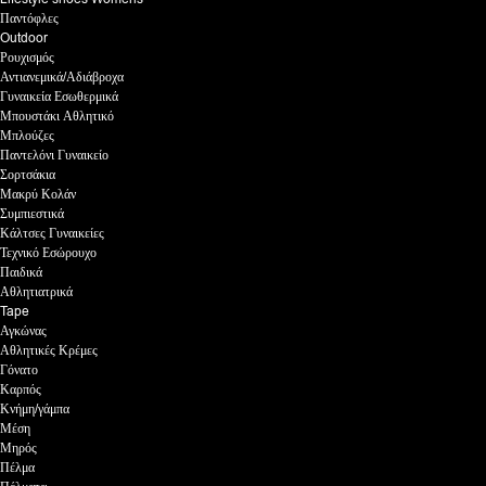
Παντόφλες
Outdoor
Ρουχισμός
Αντιανεμικά/Αδιάβροχα
Γυναικεία Εσωθερμικά
Μπουστάκι Αθλητικό
Μπλούζες
Παντελόνι Γυναικείο
Σορτσάκια
Μακρύ Κολάν
Συμπιεστικά
Κάλτσες Γυναικείες
Τεχνικό Εσώρουχο
Παιδικά
Αθλητιατρικά
Tape
Αγκώνας
Αθλητικές Κρέμες
Γόνατο
Καρπός
Κνήμη/γάμπα
Μέση
Μηρός
Πέλμα