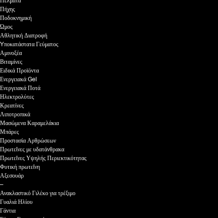
Πέλματα
Πήχης
Ποδοκνημική
Ώμος
Αθλητική Διατροφή
Yποκατάστατα Γεύματος
Αμινοξέα
Βιταμίνες
Ειδικά Προϊόντα
Ενεργειακά Gel
Ενεργειακά Ποτά
Ηλεκτρολύτες
Κρεατίνες
Λιποτροπικά
Μασώμενα Καραμελάκια
Μπάρες
Προστασία Αρθρώσεων
Πρωτεΐνες με υδατάνθρακα
Πρωτεΐνες Υψηλής Περιεκτικότητας
Φυτική πρωτεΐνη
Αξεσουάρ
–
Ανακλαστικό Γιλέκο για τρέξιμο
Γυαλιά Ηλίου
Γάντια