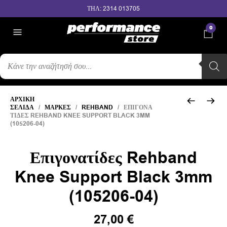
ΤΗΛ: 2314 013705
0
ΑΝΑΖΉΤΗΣΗ
ΠΡΟΪΌΝΤΩΝ
ΑΡΧΙΚΉ
ΣΕΛΊΔΑ
/
ΜΆΡΚΕΣ
/
REHBAND
/ ΕΠΙΓΟΝΑ
ΤΊΔΕΣ REHBAND KNEE SUPPORT BLACK 3MM
(105206-04)
Επιγονατίδες Rehband
Knee Support Black 3mm
(105206-04)
27,00
€