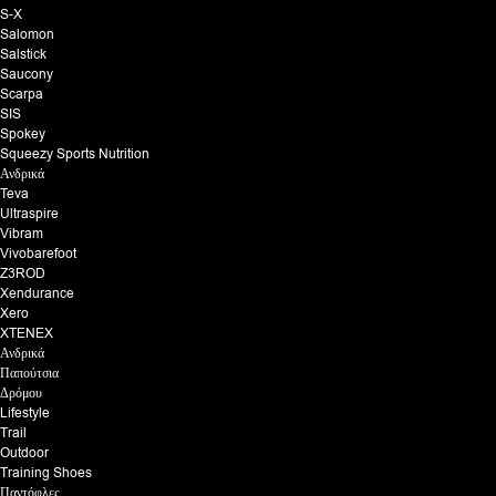
S-X
Salomon
Salstick
Saucony
Scarpa
SIS
Spokey
Squeezy Sports Nutrition
Ανδρικά
Teva
Ultraspire
Vibram
Vivobarefoot
Z3ROD
Xendurance
Xero
XTENEX
Ανδρικά
Παπούτσια
Δρόμου
Lifestyle
Trail
Outdoor
Training Shoes
Παντόφλες