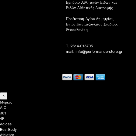
Εμπόριο Αθλητικών Ειδών και
Ειδών Αθλητικής Διατροφής
Προέκταση Αγίου Δημητρίου,
Εντός Καυτατζογλείου Σταδίου,
Θεσσαλονίκη.
T. 2314-013705
mail: info@performance-store.gr
×
Μάρκες
A-C
361
4F
Adidas
Best Body
Athletica