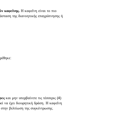
όν καφεΐνης.
Η καφεΐνη είναι το πιο
άσταση της διανοητικής επαγρύπνησης ή
ρέθηκε:
ρες
και μην υπερβαίνετε τις τέσσερις (4)
εί να έχει διουρητική δράση. Η καφεΐνη
 στην βελτίωση της συγκέντρωσης.