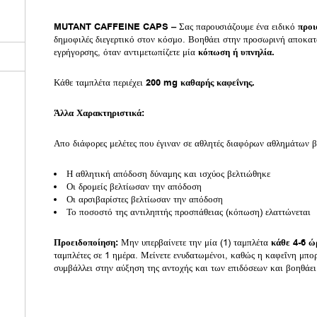
MUTANT
CAFFEINE CAPS –
Σας παρουσιάζουμε ένα ειδικό
προι
δημοφιλές διεγερτικό στον κόσμο. Βοηθάει στην προσωρινή αποκατ
εγρήγορσης, όταν αντιμετωπίζετε μία
κόπωση ή υπνηλία.
Κάθε ταμπλέτα περιέχει
200 mg καθαρής καφεΐνης.
Άλλα Χαρακτηριστικά:
Απο διάφορες μελέτες που έγιναν σε αθλητές διαφόρων αθλημάτων β
Η αθλητική απόδοση δύναμης και ισχύος βελτιώθηκε
Οι δρομείς βελτίωσαν την απόδοση
Οι αρσιβαρίστες βελτίωσαν την απόδοση
Το ποσοστό της αντιληπτής προσπάθειας (κόπωση) ελαττώνεται
Προειδοποίηση:
Μην υπερβαίνετε την μία (1) ταμπλέτα
κάθε 4-6 ώ
ταμπλέτες σε 1 ημέρα. Μείνετε ενυδατωμένοι, καθώς η καφεΐνη μπορ
συμβάλλει στην αύξηση της αντοχής και των επιδόσεων και βοηθάει