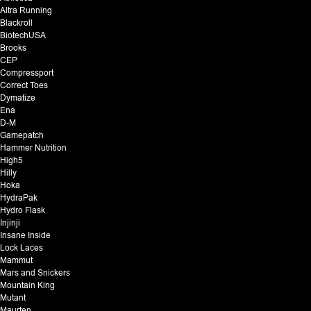
Altra Running
Blackroll
BiotechUSA
Brooks
CEP
Compressport
Correct Toes
Dymatize
Ena
D-M
Gamepatch
Hammer Nutrition
High5
Hilly
Hoka
HydraPak
Hydro Flask
Injinji
Insane Inside
Lock Laces
Mammut
Mars and Snickers
Mountain King
Mutant
Maurten