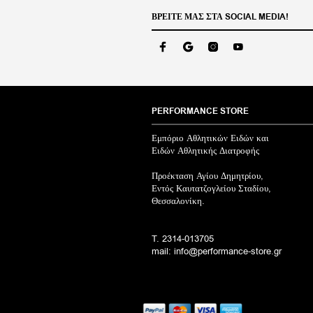
στη
ΒΡΕΊΤΕ ΜΑΣ ΣΤΑ SOCIAL MEDIA!
σελίδα
του
προϊόντος
PERFORMANCE STORE
Εμπόριο Αθλητικών Ειδών και
Ειδών Αθλητικής Διατροφής
Προέκταση Αγίου Δημητρίου,
Εντός Καυτατζογλείου Σταδίου,
Θεσσαλονίκη.
T. 2314-013705
mail: info@performance-store.gr