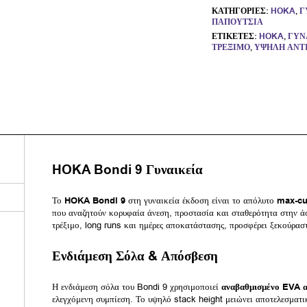
ΚΑΤΗΓΟΡΊΕΣ:
HOKA
,
Γ
ΠΑΠΟΎΤΣΙΑ
ΕΤΙΚΈΤΕΣ:
HOKA
,
ΓΥΝ
ΤΡΈΞΙΜΟ
,
ΥΨΗΛΉ ΑΝΤ
HOKA Bondi 9 Γυναικεία
Το
HOKA Bondi 9
στη γυναικεία έκδοση είναι το απόλυτο
max-cu
που αναζητούν κορυφαία άνεση, προστασία και σταθερότητα στην ά
τρέξιμο, long runs και ημέρες αποκατάστασης, προσφέρει ξεκούρα
Ενδιάμεση Σόλα & Απόσβεση
Η ενδιάμεση σόλα του Bondi 9 χρησιμοποιεί
αναβαθμισμένο EVA 
ελεγχόμενη συμπίεση. Το υψηλό stack height μειώνει αποτελεσματι