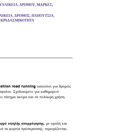
ΥΝΑΙΚΕΊΑ
,
ΔΡΌΜΟΥ
,
ΜΆΡΚΕΣ
,
ΑΙΚΕΊΑ
,
ΔΡΌΜΟΣ
,
ΠΑΠΟΎΤΣΙΑ
,
ΙΚΡΑΔΑΣΜΙΚΌΤΗΤΑ
shion road running
παπούτσι για δρομείς
σφαλτο. Σχεδιασμένο για καθημερινό
στο πάτημα ακόμα και σε πολύωρη χρήση.
αφρό υψηλής απορρόφησης
, με ομαλή και
κά τα φορτία πρόσκρουσης, περιορίζοντας