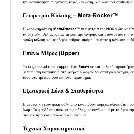
την καταπόνηση σε γόνατα, ισχία και μέση, και διατηρεί σταθερή α
Γεωμετρία Κύλισης – Meta-Rocker™
Η χαρακτηριστική
Meta-Rocker™ γεωμετρία
της HOKA διευκολύνε
τα δάχτυλα, βελτιώνοντας τη ροή της κίνησης και μειώνοντας την ε
ομαλή κύλιση και σταθερός ρυθμός, ακόμη και όταν η κόπωση αυξά
Επάνω Μέρος (Upper)
Το engineered mesh upper είναι
διαπνέον
και μαλακό, προσφέροντ
βελτιωμένη κατασκευή στη φτέρνα εξασφαλίζει σταθερό κράτημα, εν
τόσο στο τρέξιμο όσο και στο περπάτημα.
Εξωτερική Σόλα & Σταθερότητα
Η ανθεκτική εξωτερική σόλα από καουτσούκ παρέχει αξιόπιστη πρό
ζωής. Το φαρδύ αποτύπωμα της σόλας, σε συνδυασμό με το ύψος τη
σταθερότητα και ασφάλεια στο πάτημα.
Τεχνικά Χαρακτηριστικά