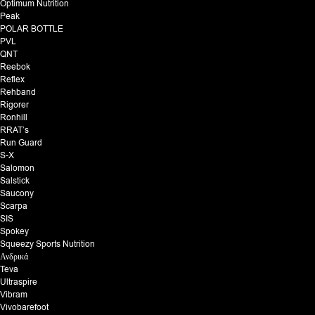
Optimum Nutrition
Peak
POLAR BOTTLE
PVL
QNT
Reebok
Reflex
Rehband
Rigorer
Ronhill
RRAT’s
Run Guard
S-X
Salomon
Salstick
Saucony
Scarpa
SIS
Spokey
Squeezy Sports Nutrition
Ανδρικά
Teva
Ultraspire
Vibram
Vivobarefoot