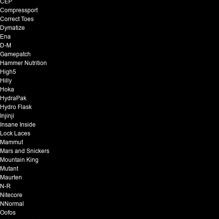
CEP
Compressport
Correct Toes
Dymatize
Ena
D-M
Gamepatch
Hammer Nutrition
High5
Hilly
Hoka
HydraPak
Hydro Flask
Injinji
Insane Inside
Lock Laces
Mammut
Mars and Snickers
Mountain King
Mutant
Maurten
N-R
Nitecore
NNormal
Oofos