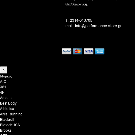
Θεσσαλονίκη.
T. 2314-013705
mail: info@performance-store.gr
×
Μάρκες
A-C
361
4F
Adidas
Best Body
Athletica
Altra Running
Blackroll
BiotechUSA
Brooks