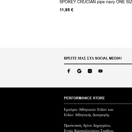
SPOKEY CRUCIAN pipe navy ONE SI
11,95
€
ΒΡΕΊΤΕ ΜΑΣ ΣΤΑ SOCIAL MEDIA!
PERFORMANCE STORE
Εμπόριο Αθλητικών Ειδών και
Ειδών Αθλητικής Διατροφής
Προέκταση Αγίου Δημητρίου,
Εντός Καυτατζογλείου Σταδίου,