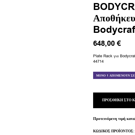
BODYCRA
Αποθήκευ
Bodycraf
648,00
€
Plate Rack για Bodycraf
44714
ΜΌΝΟ 1 ΑΠΟΜΈΝΟΥΝ Σ
ΠΡΟΣΘΉΚΗ ΣΤΟ 
Προτεινόμενη τιμή κατα
ΚΩΔΙΚΌΣ ΠΡΟΪΌΝΤΟΣ