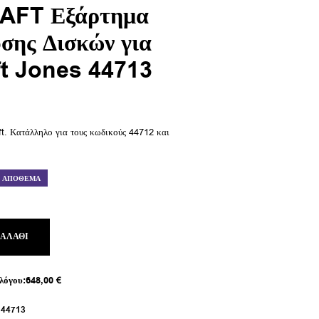
FT Εξάρτημα
σης Δισκών για
t Jones 44713
t. Κατάλληλο για τους κωδικούς 44712 και
Ε ΑΠΌΘΕΜΑ
ΚΑΛΆΘΙ
λόγου:
648,00
€
:
44713