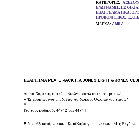
ΚΑΤΗΓΟΡΊΕΣ:
ΑΞΕΣΟΥ
ΕΝΔΥΝΆΜΩΣΗΣ ΟΙΚΙΑ
ΕΠΑΓΓΕΛΜΑΤΙΚΆ
,
ΌΡΓ
ΠΡΟΠΟΝΗΤΙΚΌΣ ΕΞΟΠ
ΜΆΡΚΑ:
AMILA
ΕΞΑΡΤΗΜΑ PLATE RACK ΓΙΑ JONES LIGHT & JONES CLUB
Λοιπά Χαρακτηριστικά:– Βιδώνει πάνω στο πίσω μέρος//
– 12 χρωμιωμένοι υποδοχείς για δίσκους Ολυμπιακού τύπου//
//
Για τους κωδικούς 44712 και 44714
Eίδος: Αξεσουάρ Jones | Κατάλληλο για…: Jones | Μυς Εκγύμνασ