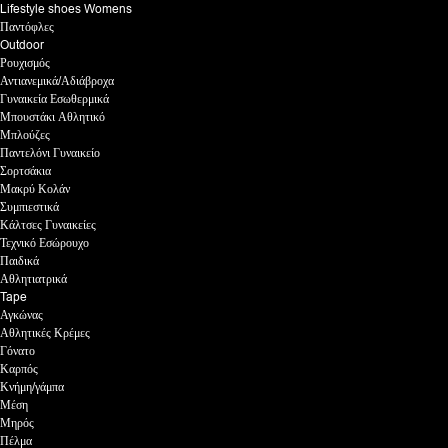
Lifestyle shoes Womens
Παντόφλες
Outdoor
Ρουχισμός
Αντιανεμικά/Αδιάβροχα
Γυναικεία Εσωθερμικά
Μπουστάκι Αθλητικό
Μπλούζες
Παντελόνι Γυναικείο
Σορτσάκια
Μακρύ Κολάν
Συμπιεστικά
Κάλτσες Γυναικείες
Τεχνικό Εσώρουχο
Παιδικά
Αθλητιατρικά
Tape
Αγκώνας
Αθλητικές Κρέμες
Γόνατο
Καρπός
Κνήμη/γάμπα
Μέση
Μηρός
Πέλμα