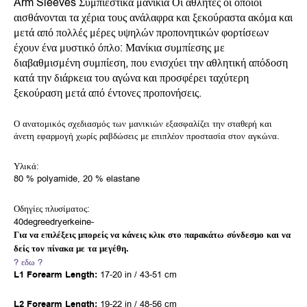
Arm Sleeves Συμπιεστικά μανίκια Οι αθλητές οι οποίοι
αισθάνονται τα χέρια τους ανάλαφρα και ξεκούραστα ακόμα και
μετά από πολλές μέρες υψηλών προπονητικών φορτίσεων
έχουν ένα μυστικό όπλο: Μανίκια συμπίεσης με
διαβαθμισμένη συμπίεση, που ενισχύει την αθλητική απόδοση
κατά την διάρκεια του αγώνα και προσφέρει ταχύτερη
ξεκούραση μετά από έντονες προπονήσεις.
Ο ανατομικός σχεδιασμός των μανικιών εξασφαλίζει την σταθερή και
άνετη εφαρμογή χωρίς ραβδώσεις με επιπλέον προστασία στον αγκώνα.
Υλικά:
80 % polyamide, 20 % elastane
Οδηγίες πλυσίματος:
40degree
dryer
keine-
Για να επιλέξεις μπορείς να κάνεις κλικ στο παρακάτω σύνδεσμο και να
δείς τον πίνακα με τα μεγέθη.
? εδω ?
L1 Forearm Length:
17-20 in / 43-51 cm
L2 Forearm Length:
19-22 in / 48-56 cm