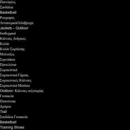
Παντόφλες
Σανδάλια
Basketball
Ρουχισμός
Αντιανεμικά/Αδιάβροχα
Jackets – Outdoor
Ισοθερμικά
Κάλτσες Ανδρικές
Κολάν
Κολάν Συμπίεσης
Μπλούζες
Σορτσάκια
Παντελόνια
Συμπιεστικά
Συμπιεστικά Γάμπας
Συμπιεστικές Κάλτσες
Συμπιεστικά Μανίκια
Outdoor- Κάλτσες πεζοπορίας
Γυναικεία
Παπούτσια
Δρόμου
Trail
Σανδάλια Γυναικεία
Basketball
Training Shoes