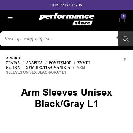
ΤΗΛ: 2314 013705
0
ΑΝΑΖΉΤΗΣΗ
ΠΡΟΪΌΝΤΩΝ
ΑΡΧΙΚΉ
ΣΕΛΊΔΑ
/
ΑΝΔΡΙΚΆ
/
ΡΟΥΧΙΣΜΌΣ
/
ΣΥΜΠΙ
ΕΣΤΙΚΆ
/
ΣΥΜΠΙΕΣΤΙΚΆ ΜΑΝΊΚΙΑ
/ ARM
SLEEVES UNISEX BLACK/GRAY L1
Arm Sleeves Unisex
Black/Gray L1