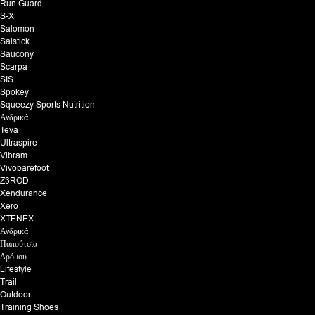
Run Guard
S-X
Salomon
Salstick
Saucony
Scarpa
SIS
Spokey
Squeezy Sports Nutrition
Ανδρικά
Teva
Ultraspire
Vibram
Vivobarefoot
Z3ROD
Xendurance
Xero
XTENEX
Ανδρικά
Παπούτσια
Δρόμου
Lifestyle
Trail
Outdoor
Training Shoes