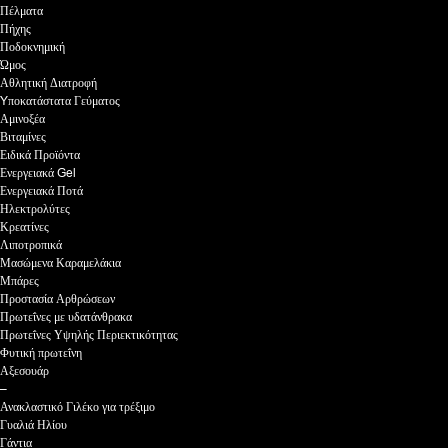
Πέλματα
Πήχης
Ποδοκνημική
Ώμος
Αθλητική Διατροφή
Yποκατάστατα Γεύματος
Αμινοξέα
Βιταμίνες
Ειδικά Προϊόντα
Ενεργειακά Gel
Ενεργειακά Ποτά
Ηλεκτρολύτες
Κρεατίνες
Λιποτροπικά
Μασώμενα Καραμελάκια
Μπάρες
Προστασία Αρθρώσεων
Πρωτεΐνες με υδατάνθρακα
Πρωτεΐνες Υψηλής Περιεκτικότητας
Φυτική πρωτεΐνη
Αξεσουάρ
–
Ανακλαστικό Γιλέκο για τρέξιμο
Γυαλιά Ηλίου
Γάντια