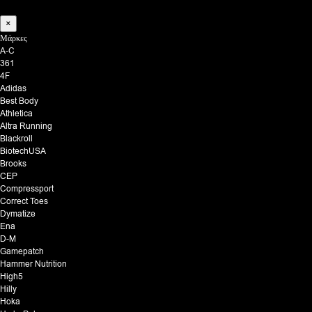
×
Μάρκες
A-C
361
4F
Adidas
Best Body
Athletica
Altra Running
Blackroll
BiotechUSA
Brooks
CEP
Compressport
Correct Toes
Dymatize
Ena
D-M
Gamepatch
Hammer Nutrition
High5
Hilly
Hoka