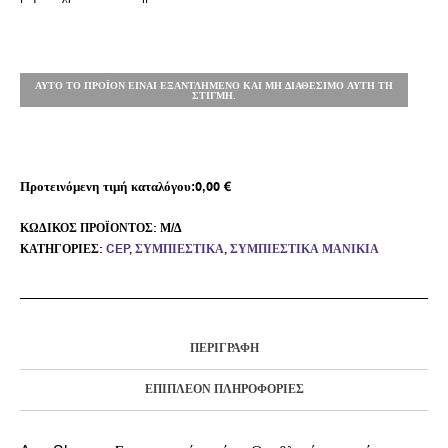
ΑΥΤΌ ΤΟ ΠΡΟΪΌΝ ΕΊΝΑΙ ΕΞΑΝΤΛΗΜΈΝΟ ΚΑΙ ΜΗ ΔΙΑΘΈΣΙΜΟ ΑΥΤΉ ΤΗ
ΣΤΙΓΜΉ.
Προτεινόμενη τιμή καταλόγου:
0,00
€
ΚΩΔΙΚΌΣ ΠΡΟΪΌΝΤΟΣ:
Μ/Δ
ΚΑΤΗΓΟΡΊΕΣ:
CEP
,
ΣΥΜΠΙΕΣΤΙΚΆ
,
ΣΥΜΠΙΕΣΤΙΚΆ ΜΑΝΊΚΙΑ
ΠΕΡΙΓΡΑΦΉ
ΕΠΙΠΛΈΟΝ ΠΛΗΡΟΦΟΡΊΕΣ