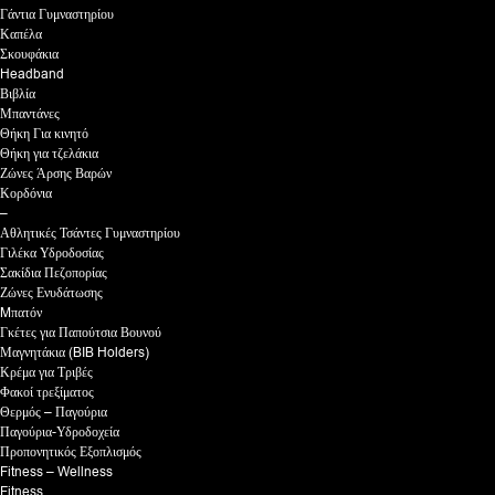
Γάντια Γυμναστηρίου
Καπέλα
Σκουφάκια
Headband
Βιβλία
Μπαντάνες
Θήκη Για κινητό
Θήκη για τζελάκια
Ζώνες Άρσης Βαρών
Κορδόνια
–
Αθλητικές Τσάντες Γυμναστηρίου
Γιλέκα Υδροδοσίας
Σακίδια Πεζοπορίας
Ζώνες Ενυδάτωσης
Mπατόν
Γκέτες για Παπούτσια Βουνού
Μαγνητάκια (BIB Holders)
Κρέμα για Τριβές
Φακοί τρεξίματος
Θερμός – Παγούρια
Παγούρια-Υδροδοχεία
Προπονητικός Εξοπλισμός
Fitness – Wellness
Fitness