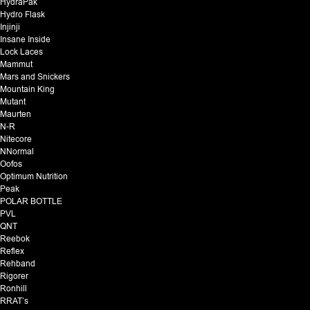
HydraPak
Hydro Flask
Injinji
Insane Inside
Lock Laces
Mammut
Mars and Snickers
Mountain King
Mutant
Maurten
N-R
Nitecore
NNormal
Oofos
Optimum Nutrition
Peak
POLAR BOTTLE
PVL
QNT
Reebok
Reflex
Rehband
Rigorer
Ronhill
RRAT’s