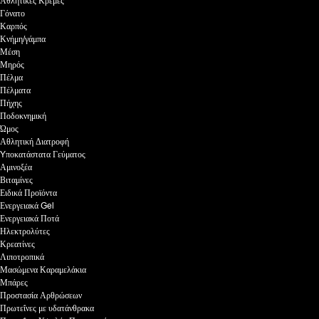
Αθλητικές Κρέμες
Γόνατο
Καρπός
Κνήμη/γάμπα
Μέση
Μηρός
Πέλμα
Πέλματα
Πήχης
Ποδοκνημική
Ώμος
Αθλητική Διατροφή
Yποκατάστατα Γεύματος
Αμινοξέα
Βιταμίνες
Ειδικά Προϊόντα
Ενεργειακά Gel
Ενεργειακά Ποτά
Ηλεκτρολύτες
Κρεατίνες
Λιποτροπικά
Μασώμενα Καραμελάκια
Μπάρες
Προστασία Αρθρώσεων
Πρωτεΐνες με υδατάνθρακα