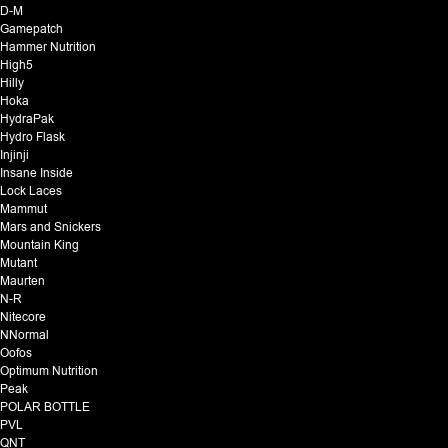
D-M
Gamepatch
Hammer Nutrition
High5
Hilly
Hoka
HydraPak
Hydro Flask
Injinji
Insane Inside
Lock Laces
Mammut
Mars and Snickers
Mountain King
Mutant
Maurten
N-R
Nitecore
NNormal
Oofos
Optimum Nutrition
Peak
POLAR BOTTLE
PVL
QNT