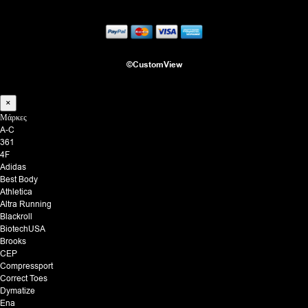
©CustomView
×
Μάρκες
A-C
361
4F
Adidas
Best Body
Athletica
Altra Running
Blackroll
BiotechUSA
Brooks
CEP
Compressport
Correct Toes
Dymatize
Ena