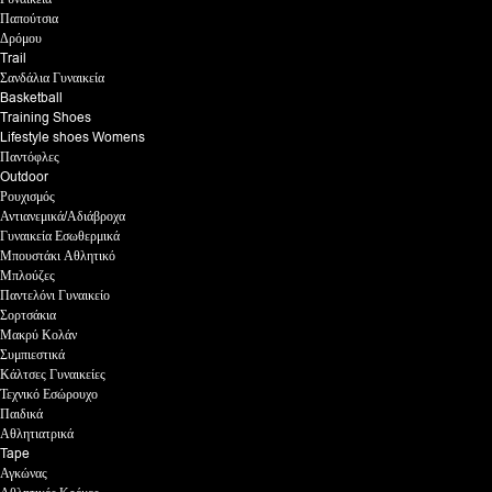
Παπούτσια
Δρόμου
Trail
Σανδάλια Γυναικεία
Basketball
Training Shoes
Lifestyle shoes Womens
Παντόφλες
Outdoor
Ρουχισμός
Αντιανεμικά/Αδιάβροχα
Γυναικεία Εσωθερμικά
Μπουστάκι Αθλητικό
Μπλούζες
Παντελόνι Γυναικείο
Σορτσάκια
Μακρύ Κολάν
Συμπιεστικά
Κάλτσες Γυναικείες
Τεχνικό Εσώρουχο
Παιδικά
Αθλητιατρικά
Tape
Αγκώνας