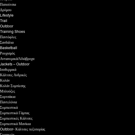
Παπούτσια
Δρόμου
Lifestyle
Trail
Outdoor
Training Shoes
Παντόφλες
Σανδάλια
Basketball
Ρουχισμός
Αντιανεμικά/Αδιάβροχα
Jackets – Outdoor
Ισοθερμικά
Κάλτσες Ανδρικές
Κολάν
Κολάν Συμπίεσης
Μπλούζες
Σορτσάκια
Παντελόνια
Συμπιεστικά
Συμπιεστικά Γάμπας
Συμπιεστικές Κάλτσες
Συμπιεστικά Μανίκια
Outdoor- Κάλτσες πεζοπορίας
Γυναικεία