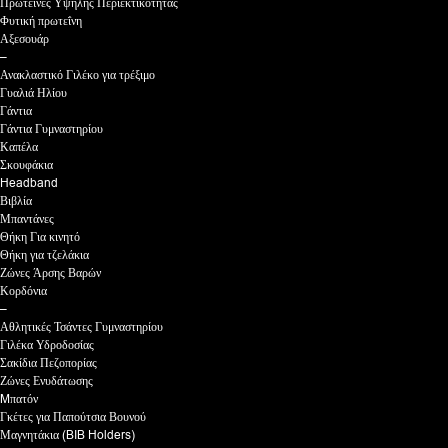
Πρωτεΐνες Υψηλής Περιεκτικότητας
Φυτική πρωτεΐνη
Αξεσουάρ
–
Ανακλαστικό Γιλέκο για τρέξιμο
Γυαλιά Ηλίου
Γάντια
Γάντια Γυμναστηρίου
Καπέλα
Σκουφάκια
Headband
Βιβλία
Μπαντάνες
Θήκη Για κινητό
Θήκη για τζελάκια
Ζώνες Άρσης Βαρών
Κορδόνια
–
Αθλητικές Τσάντες Γυμναστηρίου
Γιλέκα Υδροδοσίας
Σακίδια Πεζοπορίας
Ζώνες Ενυδάτωσης
Mπατόν
Γκέτες για Παπούτσια Βουνού
Μαγνητάκια (BIB Holders)