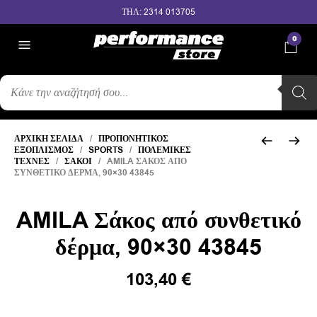
ΤΗΛ: 2314 013705
0
ΑΝΑΖΉΤΗΣΗ
ΠΡΟΪΌΝΤΩΝ
ΑΡΧΙΚΉ ΣΕΛΊΔΑ
/
ΠΡΟΠΟΝΗΤΙΚΌΣ
ΕΞΟΠΛΙΣΜΌΣ
/
SPORTS
/
ΠΟΛΕΜΙΚΈΣ
ΤΈΧΝΕΣ
/
ΣΆΚΟΙ
/ AMILA ΣΆΚΟΣ ΑΠΌ
ΣΥΝΘΕΤΙΚΌ ΔΈΡΜΑ, 90×30 43845
AMILA Σάκος από συνθετικό
δέρμα, 90×30 43845
103,40
€