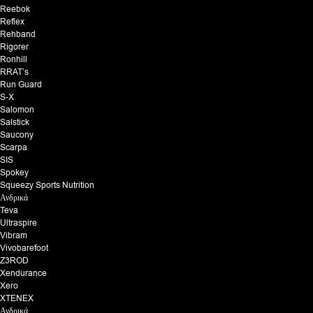
Reebok
Reflex
Rehband
Rigorer
Ronhill
RRAT’s
Run Guard
S-X
Salomon
Salstick
Saucony
Scarpa
SIS
Spokey
Squeezy Sports Nutrition
Ανδρικά
Teva
Ultraspire
Vibram
Vivobarefoot
Z3ROD
Xendurance
Xero
XTENEX
Ανδρικά