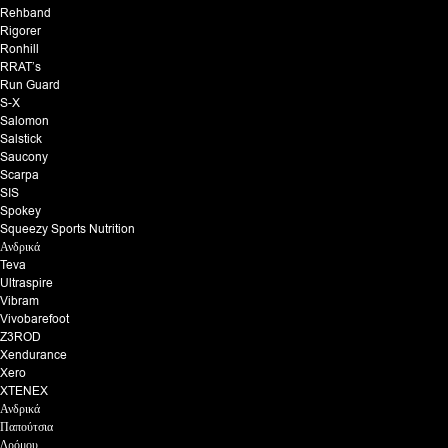
Rehband
Rigorer
Ronhill
RRAT’s
Run Guard
S-X
Salomon
Salstick
Saucony
Scarpa
SIS
Spokey
Squeezy Sports Nutrition
Ανδρικά
Teva
Ultraspire
Vibram
Vivobarefoot
Z3ROD
Xendurance
Xero
XTENEX
Ανδρικά
Παπούτσια
Δρόμου