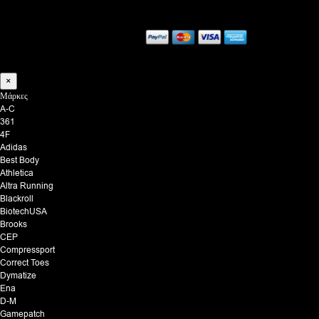
×
Μάρκες
A-C
361
4F
Adidas
Best Body
Athletica
Altra Running
Blackroll
BiotechUSA
Brooks
CEP
Compressport
Correct Toes
Dymatize
Ena
D-M
Gamepatch