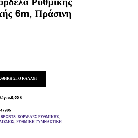
ρδέλα Ρυθμικής
κής 6m, Πράσινη
ΣΘΉΚΗ ΣΤΟ ΚΑΛΆΘΙ
λόγου:
9,60
€
:
47985
,
SPORTS
,
ΚΟΡΔΈΛΕΣ ΡΥΘΜΙΚΉΣ
,
ΛΙΣΜΌΣ
,
ΡΥΘΜΙΚΉ ΓΥΜΝΑΣΤΙΚΉ