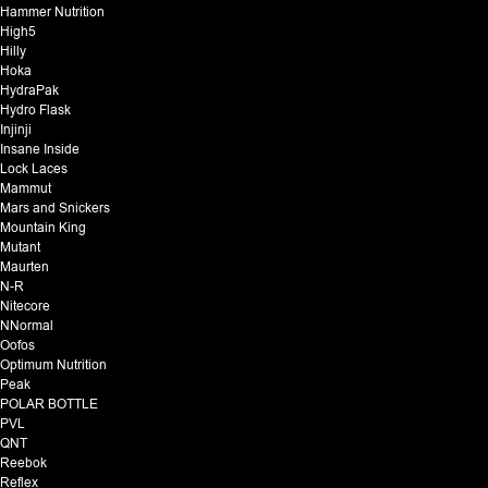
Hammer Nutrition
High5
Hilly
Hoka
HydraPak
Hydro Flask
Injinji
Insane Inside
Lock Laces
Mammut
Mars and Snickers
Mountain King
Mutant
Maurten
N-R
Nitecore
NNormal
Oofos
Optimum Nutrition
Peak
POLAR BOTTLE
PVL
QNT
Reebok
Reflex