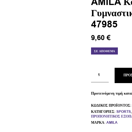
AMILA Κο
Γυμναστι
47985
9,60
€
ΣΕ ΑΠΌΘΕΜΑ
ΠΡΟ
Προτεινόμενη τιμή κατα
ΚΩΔΙΚΌΣ ΠΡΟΪΌΝΤΟΣ
ΚΑΤΗΓΟΡΊΕΣ:
SPORTS
ΠΡΟΠΟΝΗΤΙΚΌΣ ΕΞΟΠ
ΜΆΡΚΑ:
AMILA