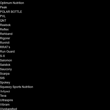
Optimum Nutrition
Peak
POLAR BOTTLE
PVL
QNT
Reebok
Reflex
Rehband
Rigorer
Ronhill
RRAT’s
Run Guard
S-X
Salomon
Salstick
Saucony
Scarpa
SIS
Spokey
Squeezy Sports Nutrition
Ανδρικά
Teva
Ultraspire
Vibram
Vivobarefoot