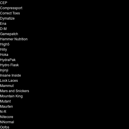
CEP
Compressport
Correct Toes
Dymatize
Ena
D-M
Gamepatch
Hammer Nutrition
High5
Hilly
Hoka
HydraPak
Hydro Flask
Injinji
Insane Inside
Lock Laces
Mammut
Mars and Snickers
Mountain King
Mutant
Maurten
N-R
Nitecore
NNormal
Oofos