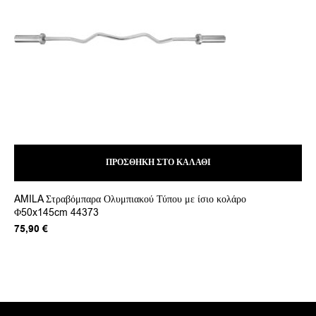
ΠΡΟΣΘΉΚΗ ΣΤΟ ΚΑΛΆΘΙ
AMILA Στραβόμπαρα Ολυμπιακού Τύπου με ίσιο κολάρο
AM
Φ50x145cm 44373
12
75,90
€