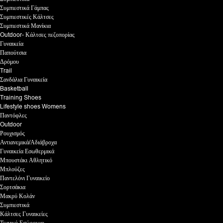
Συμπιεστικά Γάμπας
Συμπιεστικές Κάλτσες
Συμπιεστικά Μανίκια
Outdoor- Κάλτσες πεζοπορίας
Γυναικεία
Παπούτσια
Δρόμου
Trail
Σανδάλια Γυναικεία
Basketball
Training Shoes
Lifestyle shoes Womens
Παντόφλες
Outdoor
Ρουχισμός
Αντιανεμικά/Αδιάβροχα
Γυναικεία Εσωθερμικά
Μπουστάκι Αθλητικό
Μπλούζες
Παντελόνι Γυναικείο
Σορτσάκια
Μακρύ Κολάν
Συμπιεστικά
Κάλτσες Γυναικείες