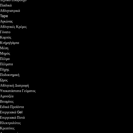
Τεχνικό Εσώρουχο
Παιδικά
Αθλητιατρικά
Tape
Αγκώνας
Αθλητικές Κρέμες
Γόνατο
Καρπός
Κνήμη/γάμπα
Μέση
Μηρός
Πέλμα
Πέλματα
Πήχης
Ποδοκνημική
Ώμος
Αθλητική Διατροφή
Yποκατάστατα Γεύματος
Αμινοξέα
Βιταμίνες
Ειδικά Προϊόντα
Ενεργειακά Gel
Ενεργειακά Ποτά
Ηλεκτρολύτες
Κρεατίνες