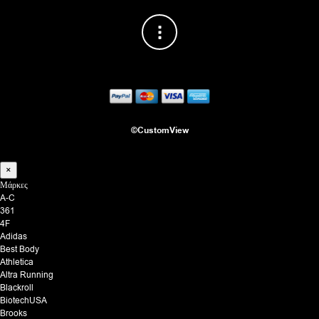
©CustomView
×
Μάρκες
A-C
361
4F
Adidas
Best Body
Athletica
Altra Running
Blackroll
BiotechUSA
Brooks