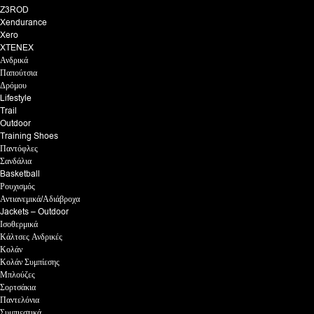
Z3ROD
Xendurance
Xero
XTENEX
Ανδρικά
Παπούτσια
Δρόμου
Lifestyle
Trail
Outdoor
Training Shoes
Παντόφλες
Σανδάλια
Basketball
Ρουχισμός
Αντιανεμικά/Αδιάβροχα
Jackets – Outdoor
Ισοθερμικά
Κάλτσες Ανδρικές
Κολάν
Κολάν Συμπίεσης
Μπλούζες
Σορτσάκια
Παντελόνια
Συμπιεστικά