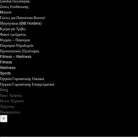
Σακίδια Πεζοπορίας
Ζώνες Ενυδάτωσης
Mπατόν
Γκέτες για Παπούτσια Βουνού
Μαγνητάκια (BIB Holders)
Κρέμα για Τριβές
Φακοί τρεξίματος
Θερμός – Παγούρια
Παγούρια-Υδροδοχεία
Προπονητικός Εξοπλισμός
Fitness – Wellness
Fitness
Wellness
Sports
Όργανα Γυμναστικής Οικιακά
Όργανα Γυμναστικής Επαγγελματικά
Blog
Όροι Χρήσης
Ποιοί Είμαστε
Χρηστης
Παραγγελιες
×
What are you looking for?