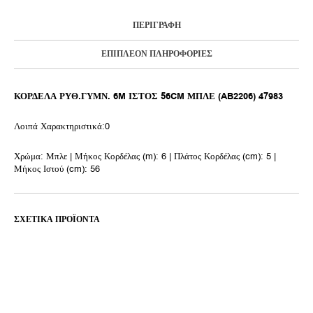
ΠΕΡΙΓΡΑΦΉ
ΕΠΙΠΛΈΟΝ ΠΛΗΡΟΦΟΡΊΕΣ
ΚΟΡΔΕΛΑ ΡΥΘ.ΓΥΜΝ. 6M ΙΣΤΟΣ 56CM ΜΠΛΕ (AB2206) 47983
Λοιπά Χαρακτηριστικά:0
Χρώμα: Μπλε | Μήκος Κορδέλας (m): 6 | Πλάτος Κορδέλας (cm): 5 |
Μήκος Ιστού (cm): 56
ΣΧΕΤΙΚΆ ΠΡΟΪΌΝΤΑ