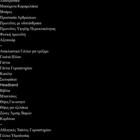
Λιποτροπικά
Μασώμενα Καραμελάκια
Μπάρες
Προστασία Αρθρώσεων
Πρωτεΐνες με υδατάνθρακα
Πρωτεΐνες Υψηλής Περιεκτικότητας
Φυτική πρωτεΐνη
Αξεσουάρ
–
Ανακλαστικό Γιλέκο για τρέξιμο
Γυαλιά Ηλίου
Γάντια
Γάντια Γυμναστηρίου
Καπέλα
Σκουφάκια
Headband
Βιβλία
Μπαντάνες
Θήκη Για κινητό
Θήκη για τζελάκια
Ζώνες Άρσης Βαρών
Κορδόνια
–
Αθλητικές Τσάντες Γυμναστηρίου
Γιλέκα Υδροδοσίας