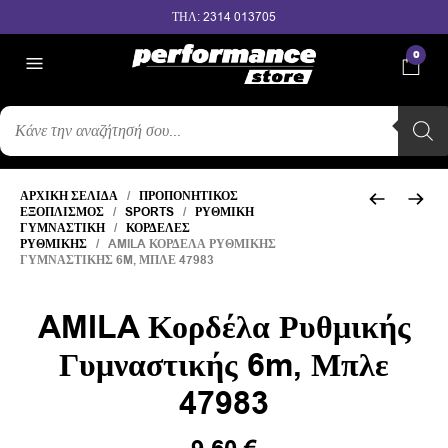
ΤΗΛ: 2314 013705
0
ΑΝΑΖΉΤΗΣΗ
ΠΡΟΪΌΝΤΩΝ
ΑΡΧΙΚΉ ΣΕΛΊΔΑ
/
ΠΡΟΠΟΝΗΤΙΚΌΣ
ΕΞΟΠΛΙΣΜΌΣ
/
SPORTS
/
ΡΥΘΜΙΚΉ
ΓΥΜΝΑΣΤΙΚΉ
/
ΚΟΡΔΈΛΕΣ
ΡΥΘΜΙΚΉΣ
/ AMILA ΚΟΡΔΈΛΑ ΡΥΘΜΙΚΉΣ
ΓΥΜΝΑΣΤΙΚΉΣ 6M, ΜΠΛΕ 47983
AMILA Κορδέλα Ρυθμικής
Γυμναστικής 6m, Μπλε
47983