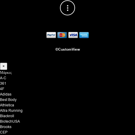
©CustomView
×
Μάρκες
A-C
361
4F
Adidas
Best Body
Athletica
Altra Running
Blackroll
BiotechUSA
Brooks
CEP