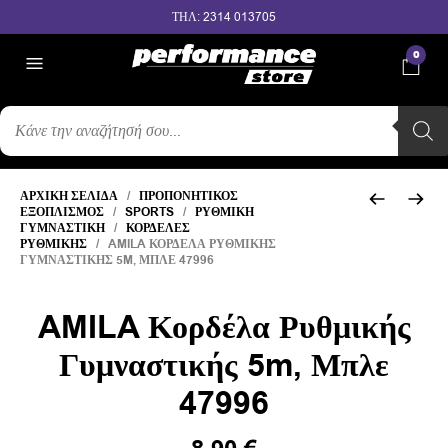
ΤΗΛ: 2314 013705
0
ΑΝΑΖΉΤΗΣΗ
ΠΡΟΪΌΝΤΩΝ
ΑΡΧΙΚΉ ΣΕΛΊΔΑ
/
ΠΡΟΠΟΝΗΤΙΚΌΣ
ΕΞΟΠΛΙΣΜΌΣ
/
SPORTS
/
ΡΥΘΜΙΚΉ
ΓΥΜΝΑΣΤΙΚΉ
/
ΚΟΡΔΈΛΕΣ
ΡΥΘΜΙΚΉΣ
/ AMILA ΚΟΡΔΈΛΑ ΡΥΘΜΙΚΉΣ
ΓΥΜΝΑΣΤΙΚΉΣ 5M, ΜΠΛΕ 47996
AMILA Κορδέλα Ρυθμικής
Γυμναστικής 5m, Μπλε
47996