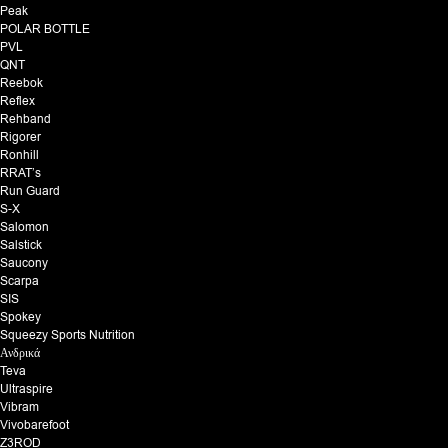
Peak
POLAR BOTTLE
PVL
QNT
Reebok
Reflex
Rehband
Rigorer
Ronhill
RRAT’s
Run Guard
S-X
Salomon
Salstick
Saucony
Scarpa
SIS
Spokey
Squeezy Sports Nutrition
Ανδρικά
Teva
Ultraspire
Vibram
Vivobarefoot
Z3ROD