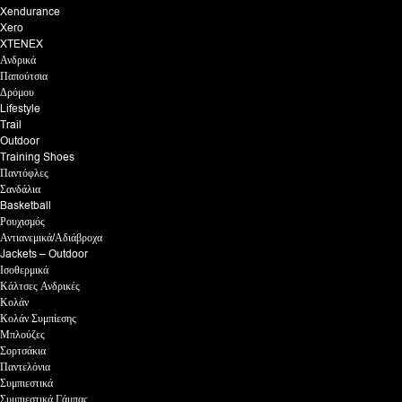
Xendurance
Xero
XTENEX
Ανδρικά
Παπούτσια
Δρόμου
Lifestyle
Trail
Outdoor
Training Shoes
Παντόφλες
Σανδάλια
Basketball
Ρουχισμός
Αντιανεμικά/Αδιάβροχα
Jackets – Outdoor
Ισοθερμικά
Κάλτσες Ανδρικές
Κολάν
Κολάν Συμπίεσης
Μπλούζες
Σορτσάκια
Παντελόνια
Συμπιεστικά
Συμπιεστικά Γάμπας