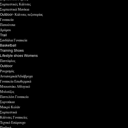
Συμπιεστικές Κάλτσες
Συμπιεστικά Μανίκια
Outdoor- Κάλτσες πεζοπορίας
Γυναικεία
Παπούτσια
Δρόμου
Trail
Σανδάλια Γυναικεία
Basketball
Training Shoes
Lifestyle shoes Womens
Παντόφλες
Outdoor
Ρουχισμός
Αντιανεμικά/Αδιάβροχα
Γυναικεία Εσωθερμικά
Μπουστάκι Αθλητικό
Μπλούζες
Παντελόνι Γυναικείο
Σορτσάκια
Μακρύ Κολάν
Συμπιεστικά
Κάλτσες Γυναικείες
Τεχνικό Εσώρουχο
Παιδικά