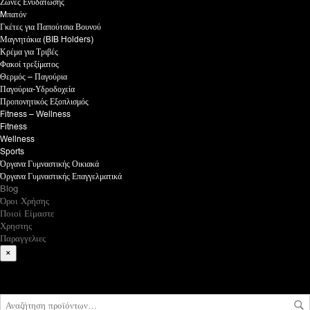
Ζώνες Ενυδάτωσης
Mπατόν
Γκέτες για Παπούτσια Βουνού
Μαγνητάκια (BIB Holders)
Κρέμα για Τριβές
Φακοί τρεξίματος
Θερμός – Παγούρια
Παγούρια-Υδροδοχεία
Προπονητικός Εξοπλισμός
Fitness – Wellness
Fitness
Wellness
Sports
Όργανα Γυμναστικής Οικιακά
Όργανα Γυμναστικής Επαγγελματικά
Blog
Όροι Χρήσης
Ποιοί Είμαστε
Χρηστης
Παραγγελιες
×
What are you looking for?