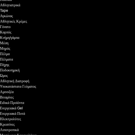
Αθλητιατρικά
Tape
Αγκώνας
Αθλητικές Κρέμες
Γόνατο
Καρπός
Κνήμη/γάμπα
Μέση
Μηρός
Πέλμα
Πέλματα
Πήχης
Ποδοκνημική
Ώμος
Αθλητική Διατροφή
Yποκατάστατα Γεύματος
Αμινοξέα
Βιταμίνες
Ειδικά Προϊόντα
Ενεργειακά Gel
Ενεργειακά Ποτά
Ηλεκτρολύτες
Κρεατίνες
Λιποτροπικά