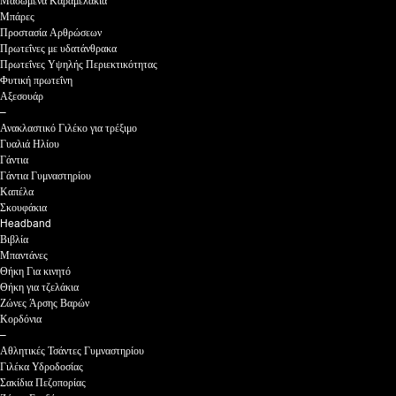
Μασώμενα Καραμελάκια
Μπάρες
Προστασία Αρθρώσεων
Πρωτεΐνες με υδατάνθρακα
Πρωτεΐνες Υψηλής Περιεκτικότητας
Φυτική πρωτεΐνη
Αξεσουάρ
–
Ανακλαστικό Γιλέκο για τρέξιμο
Γυαλιά Ηλίου
Γάντια
Γάντια Γυμναστηρίου
Καπέλα
Σκουφάκια
Headband
Βιβλία
Μπαντάνες
Θήκη Για κινητό
Θήκη για τζελάκια
Ζώνες Άρσης Βαρών
Κορδόνια
–
Αθλητικές Τσάντες Γυμναστηρίου
Γιλέκα Υδροδοσίας
Σακίδια Πεζοπορίας