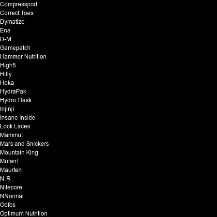
Compressport
Correct Toes
Dymatize
Ena
D-M
Gamepatch
Hammer Nutrition
High5
Hilly
Hoka
HydraPak
Hydro Flask
Injinji
Insane Inside
Lock Laces
Mammut
Mars and Snickers
Mountain King
Mutant
Maurten
N-R
Nitecore
NNormal
Oofos
Optimum Nutrition