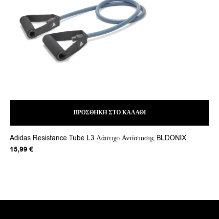
ΠΡΟΣΘΉΚΗ ΣΤΟ ΚΑΛΆΘΙ
Adidas Resistance Tube L3 Λάστιχο Αντίστασης BLDONIX
Min
Or
15,99
€
1,
pr
wa
2,