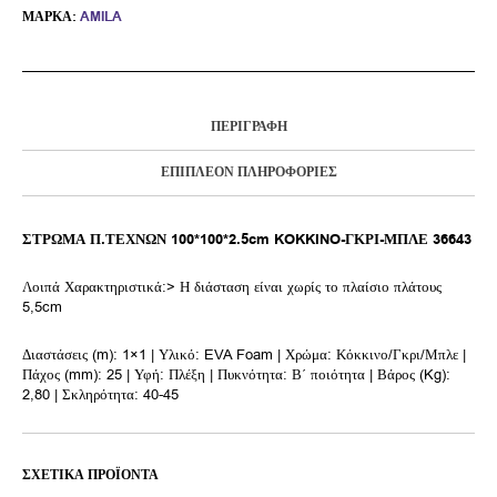
ΜΆΡΚΑ:
AMILA
ΠΕΡΙΓΡΑΦΉ
ΕΠΙΠΛΈΟΝ ΠΛΗΡΟΦΟΡΊΕΣ
ΣΤΡΩΜΑ Π.ΤΕΧΝΩΝ 100*100*2.5cm KOKKINO-ΓΚΡΙ-ΜΠΛΕ 36643
Λοιπά Χαρακτηριστικά:> Η διάσταση είναι χωρίς το πλαίσιο πλάτους
5,5cm
Διαστάσεις (m): 1×1 | Υλικό: EVA Foam | Χρώμα: Κόκκινο/Γκρι/Μπλε |
Πάχος (mm): 25 | Υφή: Πλέξη | Πυκνότητα: Β΄ ποιότητα | Βάρος (Kg):
2,80 | Σκληρότητα: 40-45
ΣΧΕΤΙΚΆ ΠΡΟΪΌΝΤΑ