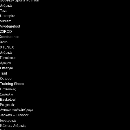
Squeezy Sports Nutrition
Ανδρικά
Teva
Ultraspire
Vibram
Vivobarefoot
Z3ROD
Xendurance
Xero
XTENEX
Ανδρικά
Παπούτσια
Δρόμου
Lifestyle
Trail
Outdoor
Training Shoes
Παντόφλες
Σανδάλια
Basketball
Ρουχισμός
Αντιανεμικά/Αδιάβροχα
Jackets – Outdoor
Ισοθερμικά
Κάλτσες Ανδρικές