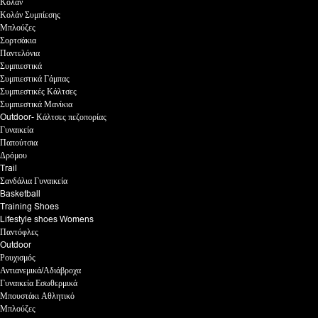
Κολάν
Κολάν Συμπίεσης
Μπλούζες
Σορτσάκια
Παντελόνια
Συμπιεστικά
Συμπιεστικά Γάμπας
Συμπιεστικές Κάλτσες
Συμπιεστικά Μανίκια
Outdoor- Κάλτσες πεζοπορίας
Γυναικεία
Παπούτσια
Δρόμου
Trail
Σανδάλια Γυναικεία
Basketball
Training Shoes
Lifestyle shoes Womens
Παντόφλες
Outdoor
Ρουχισμός
Αντιανεμικά/Αδιάβροχα
Γυναικεία Εσωθερμικά
Μπουστάκι Αθλητικό
Μπλούζες