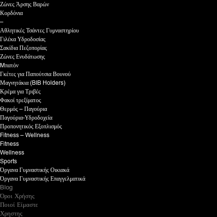
Ζώνες Άρσης Βαρών
Κορδόνια
–
Αθλητικές Τσάντες Γυμναστηρίου
Γιλέκα Υδροδοσίας
Σακίδια Πεζοπορίας
Ζώνες Ενυδάτωσης
Mπατόν
Γκέτες για Παπούτσια Βουνού
Μαγνητάκια (BIB Holders)
Κρέμα για Τριβές
Φακοί τρεξίματος
Θερμός – Παγούρια
Παγούρια-Υδροδοχεία
Προπονητικός Εξοπλισμός
Fitness – Wellness
Fitness
Wellness
Sports
Όργανα Γυμναστικής Οικιακά
Όργανα Γυμναστικής Επαγγελματικά
Blog
Όροι Χρήσης
Ποιοί Είμαστε
Χρηστης