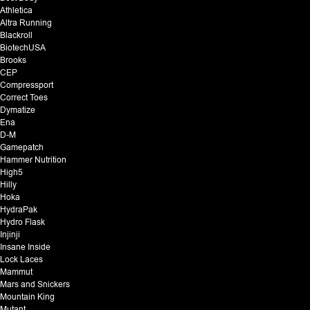
Athletica
Altra Running
Blackroll
BiotechUSA
Brooks
CEP
Compressport
Correct Toes
Dymatize
Ena
D-M
Gamepatch
Hammer Nutrition
High5
Hilly
Hoka
HydraPak
Hydro Flask
Injinji
Insane Inside
Lock Laces
Mammut
Mars and Snickers
Mountain King
Mutant