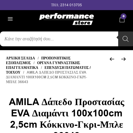
ΤΗΛ: 2314 013705
0
ΑΝΑΖΉΤΗΣΗ
ΠΡΟΪΌΝΤΩΝ
ΑΡΧΙΚΉ ΣΕΛΊΔΑ
/
ΠΡΟΠΟΝΗΤΙΚΌΣ
ΕΞΟΠΛΙΣΜΌΣ
/
ΌΡΓΑΝΑ ΓΥΜΝΑΣΤΙΚΉΣ
ΕΠΑΓΓΕΛΜΑΤΙΚΆ
/
ΕΠΈΝΔΥΣΗ ΠΑΤΏΜΑΤΟΣ /
ΤΟΊΧΟΥ
/ AMILA ΔΆΠΕΔΟ ΠΡΟΣΤΑΣΊΑΣ EVA
ΔΙΑΜΆΝΤΙ 100X100CM 2,5CM ΚΌΚΚΙΝΟ-ΓΚΡΙ-
ΜΠΛΕ 36643
AMILA Δάπεδο Προστασίας
EVA Διαμάντι 100x100cm
2,5cm Κόκκινο-Γκρι-Μπλε