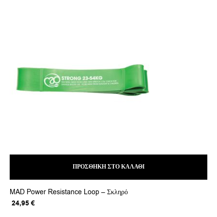
AM
Φ5
75
ΠΡΟΣΘΉΚΗ ΣΤΟ ΚΑΛΆΘΙ
MAD Power Resistance Loop – Σκληρό
Original
Η
24,95
€
price
τρέχουσα