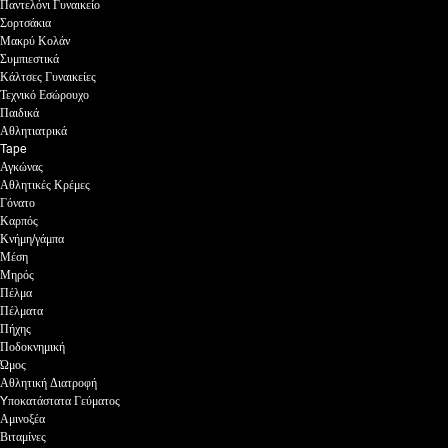
Παντελόνι Γυναικείο
Σορτσάκια
Μακρύ Κολάν
Συμπιεστικά
Κάλτσες Γυναικείες
Τεχνικό Εσώρουχο
Παιδικά
Αθλητιατρικά
Tape
Αγκώνας
Αθλητικές Κρέμες
Γόνατο
Καρπός
Κνήμη/γάμπα
Μέση
Μηρός
Πέλμα
Πέλματα
Πήχης
Ποδοκνημική
Ώμος
Αθλητική Διατροφή
Yποκατάστατα Γεύματος
Αμινοξέα
Βιταμίνες