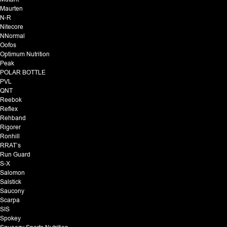
Maurten
N-R
Nitecore
NNormal
Oofos
Optimum Nutrition
Peak
POLAR BOTTLE
PVL
QNT
Reebok
Reflex
Rehband
Rigorer
Ronhill
RRAT’s
Run Guard
S-X
Salomon
Salstick
Saucony
Scarpa
SIS
Spokey