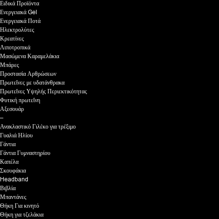
Ειδικά Προϊόντα
Ενεργειακά Gel
Ενεργειακά Ποτά
Ηλεκτρολύτες
Κρεατίνες
Λιποτροπικά
Μασώμενα Καραμελάκια
Μπάρες
Προστασία Αρθρώσεων
Πρωτεΐνες με υδατάνθρακα
Πρωτεΐνες Υψηλής Περιεκτικότητας
Φυτική πρωτεΐνη
Αξεσουάρ
–
Ανακλαστικό Γιλέκο για τρέξιμο
Γυαλιά Ηλίου
Γάντια
Γάντια Γυμναστηρίου
Καπέλα
Σκουφάκια
Headband
Βιβλία
Μπαντάνες
Θήκη Για κινητό
Θήκη για τζελάκια