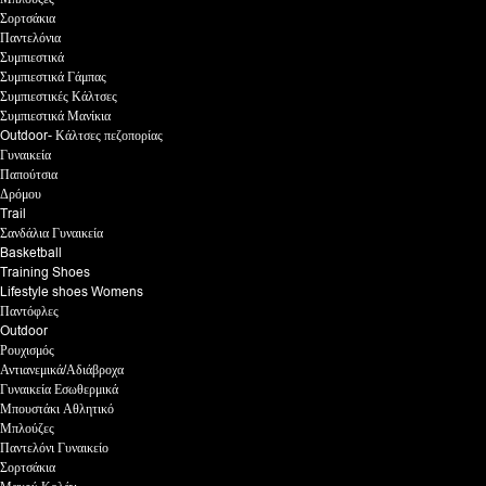
Σορτσάκια
Παντελόνια
Συμπιεστικά
Συμπιεστικά Γάμπας
Συμπιεστικές Κάλτσες
Συμπιεστικά Μανίκια
Outdoor- Κάλτσες πεζοπορίας
Γυναικεία
Παπούτσια
Δρόμου
Trail
Σανδάλια Γυναικεία
Basketball
Training Shoes
Lifestyle shoes Womens
Παντόφλες
Outdoor
Ρουχισμός
Αντιανεμικά/Αδιάβροχα
Γυναικεία Εσωθερμικά
Μπουστάκι Αθλητικό
Μπλούζες
Παντελόνι Γυναικείο
Σορτσάκια