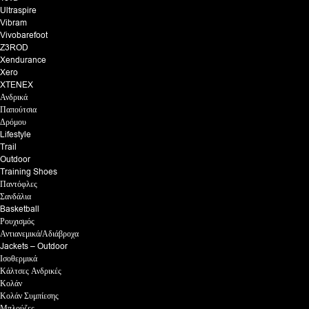
Ultraspire
Vibram
Vivobarefoot
Z3ROD
Xendurance
Xero
XTENEX
Ανδρικά
Παπούτσια
Δρόμου
Lifestyle
Trail
Outdoor
Training Shoes
Παντόφλες
Σανδάλια
Basketball
Ρουχισμός
Αντιανεμικά/Αδιάβροχα
Jackets – Outdoor
Ισοθερμικά
Κάλτσες Ανδρικές
Κολάν
Κολάν Συμπίεσης
Μπλούζες