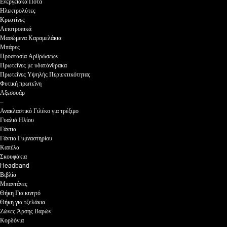
Ενεργειακά Ποτά
Ηλεκτρολύτες
Κρεατίνες
Λιποτροπικά
Μασώμενα Καραμελάκια
Μπάρες
Προστασία Αρθρώσεων
Πρωτεΐνες με υδατάνθρακα
Πρωτεΐνες Υψηλής Περιεκτικότητας
Φυτική πρωτεΐνη
Αξεσουάρ
–
Ανακλαστικό Γιλέκο για τρέξιμο
Γυαλιά Ηλίου
Γάντια
Γάντια Γυμναστηρίου
Καπέλα
Σκουφάκια
Headband
Βιβλία
Μπαντάνες
Θήκη Για κινητό
Θήκη για τζελάκια
Ζώνες Άρσης Βαρών
Κορδόνια