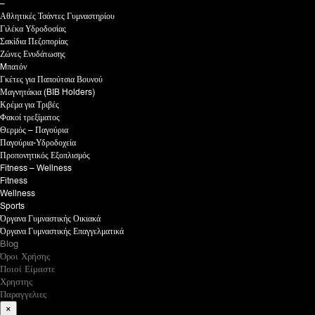
–
Αθλητικές Τσάντες Γυμναστηρίου
Γιλέκα Υδροδοσίας
Σακίδια Πεζοπορίας
Ζώνες Ενυδάτωσης
Mπατόν
Γκέτες για Παπούτσια Βουνού
Μαγνητάκια (BIB Holders)
Κρέμα για Τριβές
Φακοί τρεξίματος
Θερμός – Παγούρια
Παγούρια-Υδροδοχεία
Προπονητικός Εξοπλισμός
Fitness – Wellness
Fitness
Wellness
Sports
Όργανα Γυμναστικής Οικιακά
Όργανα Γυμναστικής Επαγγελματικά
Blog
Όροι Χρήσης
Ποιοί Είμαστε
Χρηστης
Παραγγελιες
×