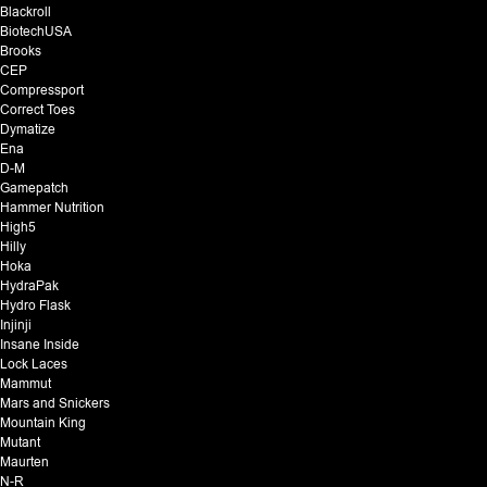
Blackroll
BiotechUSA
Brooks
CEP
Compressport
Correct Toes
Dymatize
Ena
D-M
Gamepatch
Hammer Nutrition
High5
Hilly
Hoka
HydraPak
Hydro Flask
Injinji
Insane Inside
Lock Laces
Mammut
Mars and Snickers
Mountain King
Mutant
Maurten
N-R