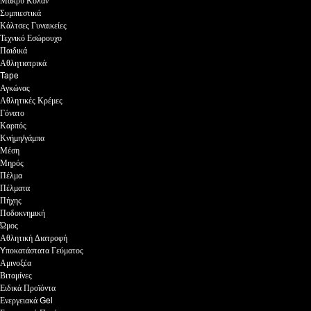
Μακρύ Κολάν
Συμπιεστικά
Κάλτσες Γυναικείες
Τεχνικό Εσώρουχο
Παιδικά
Αθλητιατρικά
Tape
Αγκώνας
Αθλητικές Κρέμες
Γόνατο
Καρπός
Κνήμη/γάμπα
Μέση
Μηρός
Πέλμα
Πέλματα
Πήχης
Ποδοκνημική
Ώμος
Αθλητική Διατροφή
Yποκατάστατα Γεύματος
Αμινοξέα
Βιταμίνες
Ειδικά Προϊόντα
Ενεργειακά Gel