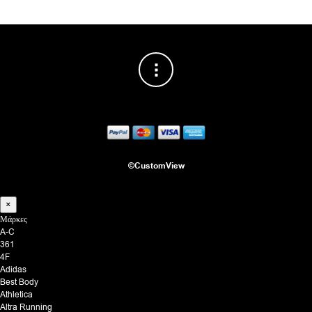
©CustomView
×
Μάρκες
A-C
361
4F
Adidas
Best Body
Athletica
Altra Running