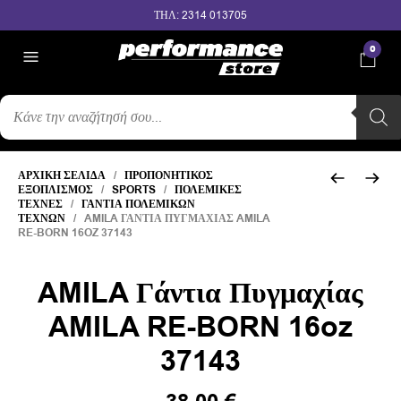
ΤΗΛ: 2314 013705
0
ΑΝΑΖΉΤΗΣΗ
ΠΡΟΪΌΝΤΩΝ
ΑΡΧΙΚΉ ΣΕΛΊΔΑ
/
ΠΡΟΠΟΝΗΤΙΚΌΣ
ΕΞΟΠΛΙΣΜΌΣ
/
SPORTS
/
ΠΟΛΕΜΙΚΈΣ
ΤΈΧΝΕΣ
/
ΓΆΝΤΙΑ ΠΟΛΕΜΙΚΏΝ
ΤΕΧΝΏΝ
/ AMILA ΓΆΝΤΙΑ ΠΥΓΜΑΧΊΑΣ AMILA
RE-BORN 16OZ 37143
AMILA Γάντια Πυγμαχίας
AMILA RE-BORN 16oz
37143