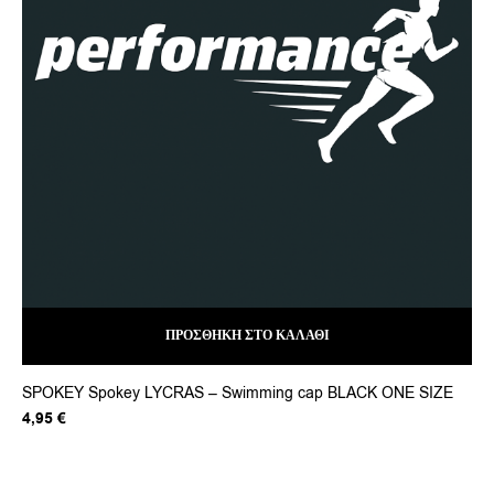
AM
12
ΠΡΟΣΘΉΚΗ ΣΤΟ ΚΑΛΆΘΙ
SPOKEY Spokey LYCRAS – Swimming cap BLACK ONE SIZE
4,95
€