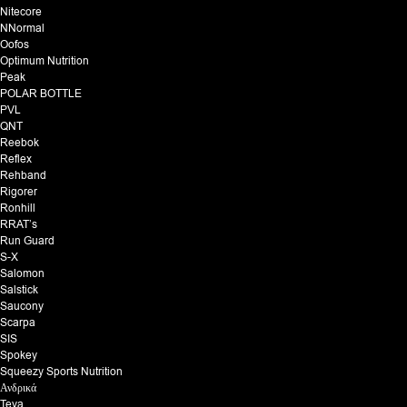
Nitecore
NNormal
Oofos
Optimum Nutrition
Peak
POLAR BOTTLE
PVL
QNT
Reebok
Reflex
Rehband
Rigorer
Ronhill
RRAT’s
Run Guard
S-X
Salomon
Salstick
Saucony
Scarpa
SIS
Spokey
Squeezy Sports Nutrition
Ανδρικά
Teva