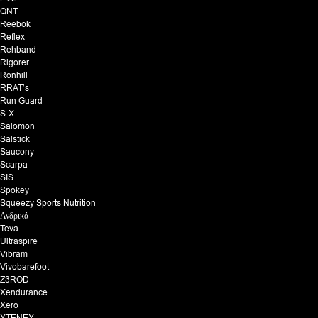
QNT
Reebok
Reflex
Rehband
Rigorer
Ronhill
RRAT’s
Run Guard
S-X
Salomon
Salstick
Saucony
Scarpa
SIS
Spokey
Squeezy Sports Nutrition
Ανδρικά
Teva
Ultraspire
Vibram
Vivobarefoot
Z3ROD
Xendurance
Xero
XTENEX