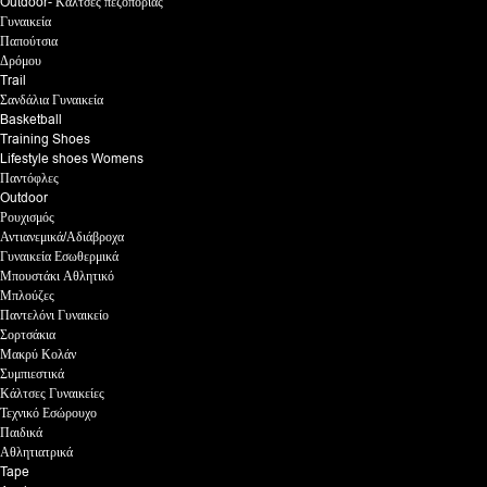
Outdoor- Κάλτσες πεζοπορίας
Γυναικεία
Παπούτσια
Δρόμου
Trail
Σανδάλια Γυναικεία
Basketball
Training Shoes
Lifestyle shoes Womens
Παντόφλες
Outdoor
Ρουχισμός
Αντιανεμικά/Αδιάβροχα
Γυναικεία Εσωθερμικά
Μπουστάκι Αθλητικό
Μπλούζες
Παντελόνι Γυναικείο
Σορτσάκια
Μακρύ Κολάν
Συμπιεστικά
Κάλτσες Γυναικείες
Τεχνικό Εσώρουχο
Παιδικά
Αθλητιατρικά
Tape