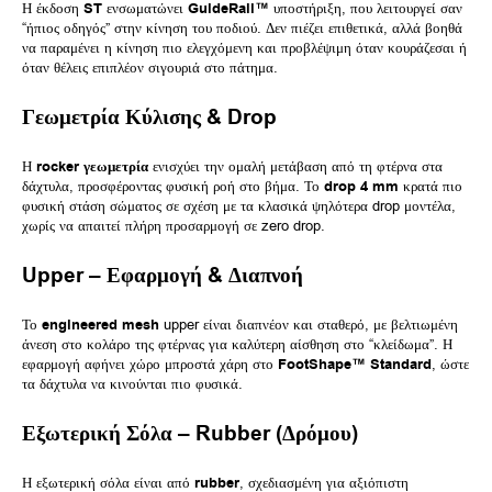
Η έκδοση
ST
ενσωματώνει
GuideRail™
υποστήριξη, που λειτουργεί σαν
“ήπιος οδηγός” στην κίνηση του ποδιού. Δεν πιέζει επιθετικά, αλλά βοηθά
να παραμένει η κίνηση πιο ελεγχόμενη και προβλέψιμη όταν κουράζεσαι ή
όταν θέλεις επιπλέον σιγουριά στο πάτημα.
Γεωμετρία Κύλισης & Drop
Η
rocker γεωμετρία
ενισχύει την ομαλή μετάβαση από τη φτέρνα στα
δάχτυλα, προσφέροντας φυσική ροή στο βήμα. Το
drop 4 mm
κρατά πιο
φυσική στάση σώματος σε σχέση με τα κλασικά ψηλότερα drop μοντέλα,
χωρίς να απαιτεί πλήρη προσαρμογή σε zero drop.
Upper – Εφαρμογή & Διαπνοή
Το
engineered mesh
upper είναι διαπνέον και σταθερό, με βελτιωμένη
άνεση στο κολάρο της φτέρνας για καλύτερη αίσθηση στο “κλείδωμα”. Η
εφαρμογή αφήνει χώρο μπροστά χάρη στο
FootShape™ Standard
, ώστε
τα δάχτυλα να κινούνται πιο φυσικά.
Εξωτερική Σόλα – Rubber (Δρόμου)
Η εξωτερική σόλα είναι από
rubber
, σχεδιασμένη για αξιόπιστη