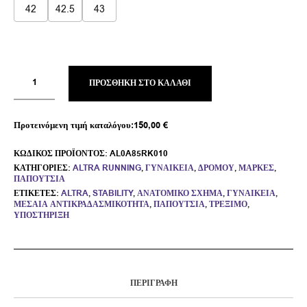
42
42.5
43
ΠΡΟΣΘΉΚΗ ΣΤΟ ΚΑΛΆΘΙ
Προτεινόμενη τιμή καταλόγου:
150,00
€
ΚΩΔΙΚΌΣ ΠΡΟΪΌΝΤΟΣ:
AL0A85RK010
ΚΑΤΗΓΟΡΊΕΣ:
ALTRA RUNNING
,
ΓΥΝΑΙΚΕΊΑ
,
ΔΡΌΜΟΥ
,
ΜΆΡΚΕΣ
,
ΠΑΠΟΎΤΣΙΑ
ΕΤΙΚΈΤΕΣ:
ALTRA
,
STABILITY
,
ΑΝΑΤΟΜΙΚΌ ΣΧΉΜΑ
,
ΓΥΝΑΙΚΕΊΑ
,
ΜΕΣΑΊΑ ΑΝΤΙΚΡΑΔΑΣΜΙΚΌΤΗΤΑ
,
ΠΑΠΟΎΤΣΙΑ
,
ΤΡΈΞΙΜΟ
,
ΥΠΟΣΤΉΡΙΞΗ
ΠΕΡΙΓΡΑΦΉ