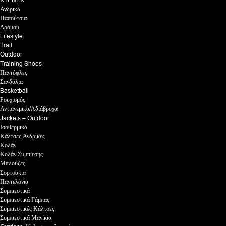
Ανδρικά
Παπούτσια
Δρόμου
Lifestyle
Trail
Outdoor
Training Shoes
Παντόφλες
Σανδάλια
Basketball
Ρουχισμός
Αντιανεμικά/Αδιάβροχα
Jackets – Outdoor
Ισοθερμικά
Κάλτσες Ανδρικές
Κολάν
Κολάν Συμπίεσης
Μπλούζες
Σορτσάκια
Παντελόνια
Συμπιεστικά
Συμπιεστικά Γάμπας
Συμπιεστικές Κάλτσες
Συμπιεστικά Μανίκια