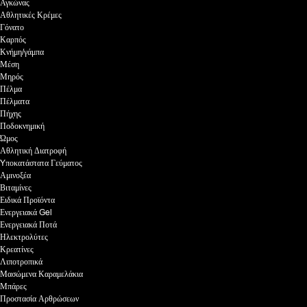
Αγκώνας
Αθλητικές Κρέμες
Γόνατο
Καρπός
Κνήμη/γάμπα
Μέση
Μηρός
Πέλμα
Πέλματα
Πήχης
Ποδοκνημική
Ώμος
Αθλητική Διατροφή
Yποκατάστατα Γεύματος
Αμινοξέα
Βιταμίνες
Ειδικά Προϊόντα
Ενεργειακά Gel
Ενεργειακά Ποτά
Ηλεκτρολύτες
Κρεατίνες
Λιποτροπικά
Μασώμενα Καραμελάκια
Μπάρες
Προστασία Αρθρώσεων