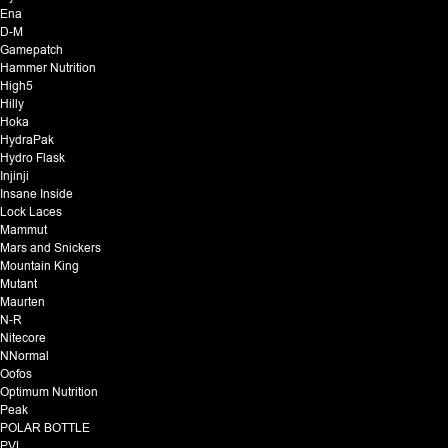
Ena
D-M
Gamepatch
Hammer Nutrition
High5
Hilly
Hoka
HydraPak
Hydro Flask
Injinji
Insane Inside
Lock Laces
Mammut
Mars and Snickers
Mountain King
Mutant
Maurten
N-R
Nitecore
NNormal
Oofos
Optimum Nutrition
Peak
POLAR BOTTLE
PVL