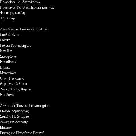
Πρωτεΐνες με υδατάνθρακα
Πρωτεΐνες Υψηλής Περιεκτικότητας
Φυτική πρωτεΐνη
Αξεσουάρ
–
Ανακλαστικό Γιλέκο για τρέξιμο
Γυαλιά Ηλίου
Γάντια
Γάντια Γυμναστηρίου
Καπέλα
Σκουφάκια
Headband
Βιβλία
Μπαντάνες
Θήκη Για κινητό
Θήκη για τζελάκια
Ζώνες Άρσης Βαρών
Κορδόνια
–
Αθλητικές Τσάντες Γυμναστηρίου
Γιλέκα Υδροδοσίας
Σακίδια Πεζοπορίας
Ζώνες Ενυδάτωσης
Mπατόν
Γκέτες για Παπούτσια Βουνού