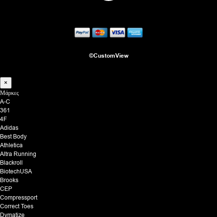
©CustomView
×
Μάρκες
A-C
361
4F
Adidas
Best Body
Athletica
Altra Running
Blackroll
BiotechUSA
Brooks
CEP
Compressport
Correct Toes
Dymatize