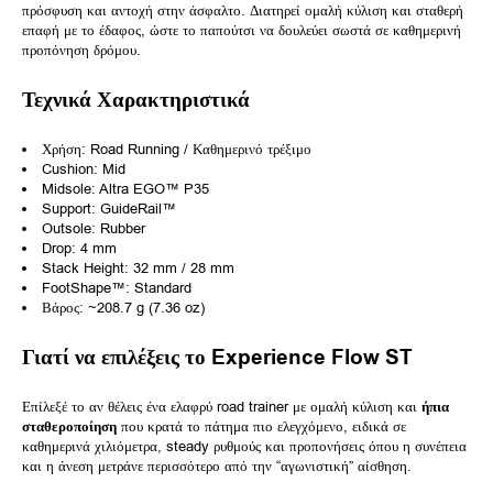
πρόσφυση και αντοχή στην άσφαλτο. Διατηρεί ομαλή κύλιση και σταθερή
επαφή με το έδαφος, ώστε το παπούτσι να δουλεύει σωστά σε καθημερινή
προπόνηση δρόμου.
Τεχνικά Χαρακτηριστικά
Χρήση: Road Running / Καθημερινό τρέξιμο
Cushion: Mid
Midsole: Altra EGO™ P35
Support: GuideRail™
Outsole: Rubber
Drop: 4 mm
Stack Height: 32 mm / 28 mm
FootShape™: Standard
Βάρος: ~208.7 g (7.36 oz)
Γιατί να επιλέξεις το Experience Flow ST
Επίλεξέ το αν θέλεις ένα ελαφρύ road trainer με ομαλή κύλιση και
ήπια
σταθεροποίηση
που κρατά το πάτημα πιο ελεγχόμενο, ειδικά σε
καθημερινά χιλιόμετρα, steady ρυθμούς και προπονήσεις όπου η συνέπεια
και η άνεση μετράνε περισσότερο από την “αγωνιστική” αίσθηση.