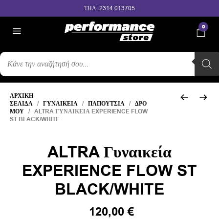
ΤΗΛ: 2314 013705
0
ΑΝΑΖΉΤΗΣΗ
ΠΡΟΪΌΝΤΩΝ
ΑΡΧΙΚΉ
ΣΕΛΊΔΑ
/
ΓΥΝΑΙΚΕΊΑ
/
ΠΑΠΟΎΤΣΙΑ
/
ΔΡΌ
ΜΟΥ
/ ALTRA ΓΥΝΑΙΚΕΊΑ EXPERIENCE FLOW
ST BLACK/WHITE
ALTRA Γυναικεία
EXPERIENCE FLOW ST
BLACK/WHITE
Original
Η
120,00
€