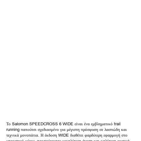
Το Salomon SPEEDCROSS 6 WIDE είναι ένα εμβληματικό trail
running παπούτσι σχεδιασμένο για μέγιστη πρόσφυση σε λασπώδη και
τεχνικά μονοπάτια. Η έκδοση WIDE διαθέτει φαρδύτερη εφαρμογή στο
μπροστινό μέρος, προσφέροντας μεγαλύτερη άνεση και καλύτερη φυσική