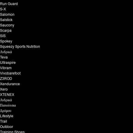
Run Guard
S-X
Salomon
Salstick
Saucony
Scarpa
SIS
Spokey
Squeezy Sports Nutrition
Ανδρικά
Teva
Ultraspire
Vibram
Vivobarefoot
Z3ROD
Xendurance
Xero
XTENEX
Ανδρικά
Παπούτσια
Δρόμου
Lifestyle
Trail
Outdoor
Training Shoes