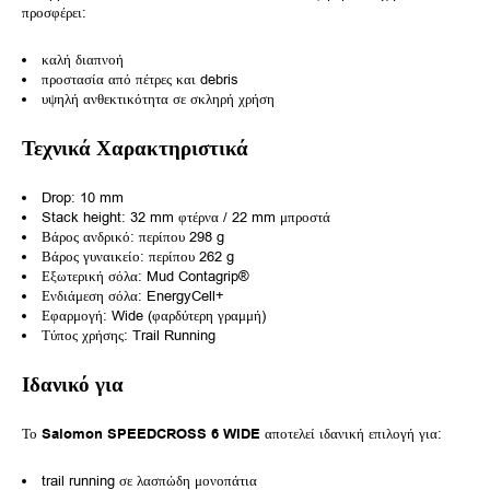
προσφέρει:
καλή διαπνοή
προστασία από πέτρες και debris
υψηλή ανθεκτικότητα σε σκληρή χρήση
Τεχνικά Χαρακτηριστικά
Drop: 10 mm
Stack height: 32 mm φτέρνα / 22 mm μπροστά
Βάρος ανδρικό: περίπου 298 g
Βάρος γυναικείο: περίπου 262 g
Εξωτερική σόλα: Mud Contagrip®
Ενδιάμεση σόλα: EnergyCell+
Εφαρμογή: Wide (φαρδύτερη γραμμή)
Τύπος χρήσης: Trail Running
Ιδανικό για
Το
Salomon SPEEDCROSS 6 WIDE
αποτελεί ιδανική επιλογή για:
trail running σε λασπώδη μονοπάτια