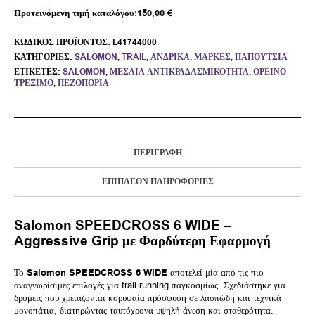
Προτεινόμενη τιμή καταλόγου:
150,00
€
ΚΩΔΙΚΌΣ ΠΡΟΪΌΝΤΟΣ:
L41744000
ΚΑΤΗΓΟΡΊΕΣ:
SALOMON
,
TRAIL
,
ΑΝΔΡΙΚΆ
,
ΜΆΡΚΕΣ
,
ΠΑΠΟΎΤΣΙΑ
ΕΤΙΚΈΤΕΣ:
SALOMON
,
ΜΕΣΑΊΑ ΑΝΤΙΚΡΑΔΑΣΜΙΚΌΤΗΤΑ
,
ΟΡΕΙΝΌ
ΤΡΈΞΙΜΟ
,
ΠΕΖΟΠΟΡΊΑ
ΠΕΡΙΓΡΑΦΉ
ΕΠΙΠΛΈΟΝ ΠΛΗΡΟΦΟΡΊΕΣ
Salomon SPEEDCROSS 6 WIDE –
Aggressive Grip με Φαρδύτερη Εφαρμογή
Το
Salomon SPEEDCROSS 6 WIDE
αποτελεί μία από τις πιο
αναγνωρίσιμες επιλογές για trail running παγκοσμίως. Σχεδιάστηκε για
δρομείς που χρειάζονται κορυφαία πρόσφυση σε λασπώδη και τεχνικά
μονοπάτια, διατηρώντας ταυτόχρονα υψηλή άνεση και σταθερότητα.