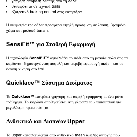
γρήγορη αποβολή λάσπης από τη σόλα
σταθερότητα σε τεχνικά trails
εξαιρετικό braking control στις κατηφόρες
Η γεωμετρία της σόλας προσφέρει υψηλή πρόσφυση σε λάσπη, βρεγμένο
χώμα και μαλακό terrain.
SensiFit™ για Σταθερή Εφαρμογή
Η τεχνολογία
SensiFit™
αγκαλιάζει το πόδι από τη μεσαία σόλα έως τα
κορδόνια, δημιουργώντας ασφαλή και ακριβή εφαρμογή ακόμη και σε
έντονη κίνηση στο trail.
Quicklace™ Σύστημα Δεσίματος
Το
Quicklace™
επιτρέπει γρήγορη και ακριβή εφαρμογή με ένα μόνο
τράβηγμα. Το κορδόνι αποθηκεύεται στη γλώσσα του παπουτσιού για
μεγαλύτερη πρακτικότητα.
Ανθεκτικό και Διαπνέον Upper
Το upper κατασκευάζεται από ανθεκτικό mesh υψηλής αντοχής που