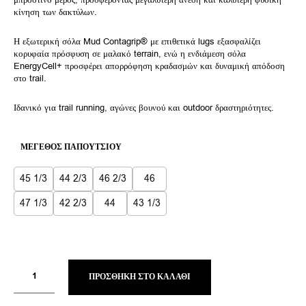
κίνηση των δακτύλων.
Η εξωτερική σόλα Mud Contagrip® με επιθετικά lugs εξασφαλίζει
κορυφαία πρόσφυση σε μαλακό terrain, ενώ η ενδιάμεση σόλα
EnergyCell+ προσφέρει απορρόφηση κραδασμών και δυναμική απόδοση
στο trail.
Ιδανικό για trail running, αγώνες βουνού και outdoor δραστηριότητες.
ΜΈΓΕΘΟΣ ΠΑΠΟΥΤΣΙΟΎ
45 1/3
44 2/3
46 2/3
46
47 1/3
42 2/3
44
43 1/3
ΠΡΟΣΘΉΚΗ ΣΤΟ ΚΑΛΆΘΙ