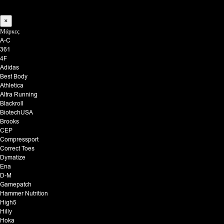
×
Μάρκες
A-C
361
4F
Adidas
Best Body
Athletica
Altra Running
Blackroll
BiotechUSA
Brooks
CEP
Compressport
Correct Toes
Dymatize
Ena
D-M
Gamepatch
Hammer Nutrition
High5
Hilly
Hoka