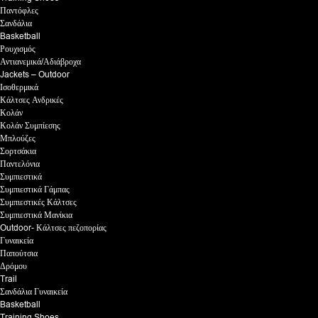
Παντόφλες
Σανδάλια
Basketball
Ρουχισμός
Αντιανεμικά/Αδιάβροχα
Jackets – Outdoor
Ισοθερμικά
Κάλτσες Ανδρικές
Κολάν
Κολάν Συμπίεσης
Μπλούζες
Σορτσάκια
Παντελόνια
Συμπιεστικά
Συμπιεστικά Γάμπας
Συμπιεστικές Κάλτσες
Συμπιεστικά Μανίκια
Outdoor- Κάλτσες πεζοπορίας
Γυναικεία
Παπούτσια
Δρόμου
Trail
Σανδάλια Γυναικεία
Basketball
Training Shoes