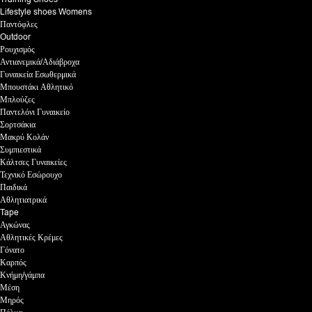
Lifestyle shoes Womens
Παντόφλες
Outdoor
Ρουχισμός
Αντιανεμικά/Αδιάβροχα
Γυναικεία Εσωθερμικά
Μπουστάκι Αθλητικό
Μπλούζες
Παντελόνι Γυναικείο
Σορτσάκια
Μακρύ Κολάν
Συμπιεστικά
Κάλτσες Γυναικείες
Τεχνικό Εσώρουχο
Παιδικά
Αθλητιατρικά
Tape
Αγκώνας
Αθλητικές Κρέμες
Γόνατο
Καρπός
Κνήμη/γάμπα
Μέση
Μηρός