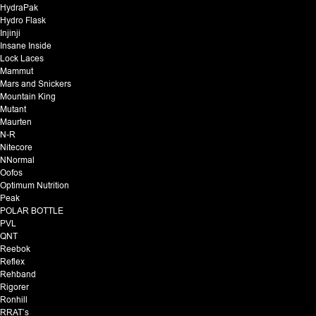
HydraPak
Hydro Flask
Injinji
Insane Inside
Lock Laces
Mammut
Mars and Snickers
Mountain King
Mutant
Maurten
N-R
Nitecore
NNormal
Oofos
Optimum Nutrition
Peak
POLAR BOTTLE
PVL
QNT
Reebok
Reflex
Rehband
Rigorer
Ronhill
RRAT’s