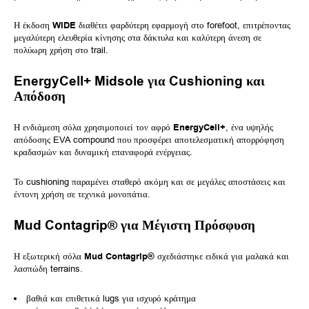
Η έκδοση
WIDE
διαθέτει φαρδύτερη εφαρμογή στο forefoot, επιτρέποντας
μεγαλύτερη ελευθερία κίνησης στα δάκτυλα και καλύτερη άνεση σε
πολύωρη χρήση στο trail.
EnergyCell+ Midsole για Cushioning και
Απόδοση
Η ενδιάμεση σόλα χρησιμοποιεί τον αφρό
EnergyCell+
, ένα υψηλής
απόδοσης EVA compound που προσφέρει αποτελεσματική απορρόφηση
κραδασμών και δυναμική επαναφορά ενέργειας.
Το cushioning παραμένει σταθερό ακόμη και σε μεγάλες αποστάσεις και
έντονη χρήση σε τεχνικά μονοπάτια.
Mud Contagrip® για Μέγιστη Πρόσφυση
Η εξωτερική σόλα
Mud Contagrip®
σχεδιάστηκε ειδικά για μαλακά και
λασπώδη terrains.
βαθιά και επιθετικά lugs για ισχυρό κράτημα