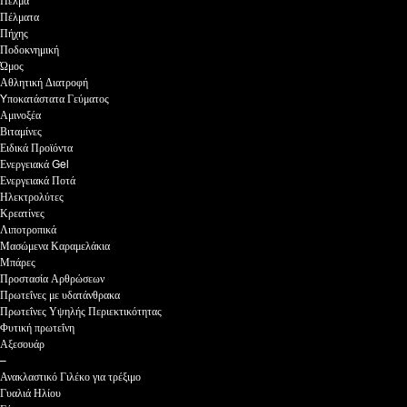
Πέλμα
Πέλματα
Πήχης
Ποδοκνημική
Ώμος
Αθλητική Διατροφή
Yποκατάστατα Γεύματος
Αμινοξέα
Βιταμίνες
Ειδικά Προϊόντα
Ενεργειακά Gel
Ενεργειακά Ποτά
Ηλεκτρολύτες
Κρεατίνες
Λιποτροπικά
Μασώμενα Καραμελάκια
Μπάρες
Προστασία Αρθρώσεων
Πρωτεΐνες με υδατάνθρακα
Πρωτεΐνες Υψηλής Περιεκτικότητας
Φυτική πρωτεΐνη
Αξεσουάρ
–
Ανακλαστικό Γιλέκο για τρέξιμο
Γυαλιά Ηλίου