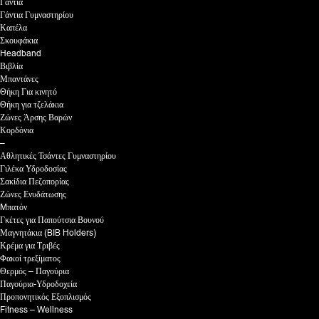
Γάντια
Γάντια Γυμναστηρίου
Καπέλα
Σκουφάκια
Headband
Βιβλία
Μπαντάνες
Θήκη Για κινητό
Θήκη για τζελάκια
Ζώνες Άρσης Βαρών
Κορδόνια
–
Αθλητικές Τσάντες Γυμναστηρίου
Γιλέκα Υδροδοσίας
Σακίδια Πεζοπορίας
Ζώνες Ενυδάτωσης
Mπατόν
Γκέτες για Παπούτσια Βουνού
Μαγνητάκια (BIB Holders)
Κρέμα για Τριβές
Φακοί τρεξίματος
Θερμός – Παγούρια
Παγούρια-Υδροδοχεία
Προπονητικός Εξοπλισμός
Fitness – Wellness