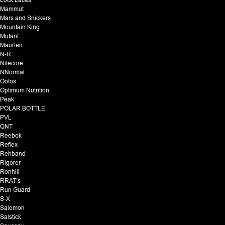
Lock Laces
Mammut
Mars and Snickers
Mountain King
Mutant
Maurten
N-R
Nitecore
NNormal
Oofos
Optimum Nutrition
Peak
POLAR BOTTLE
PVL
QNT
Reebok
Reflex
Rehband
Rigorer
Ronhill
RRAT’s
Run Guard
S-X
Salomon
Salstick