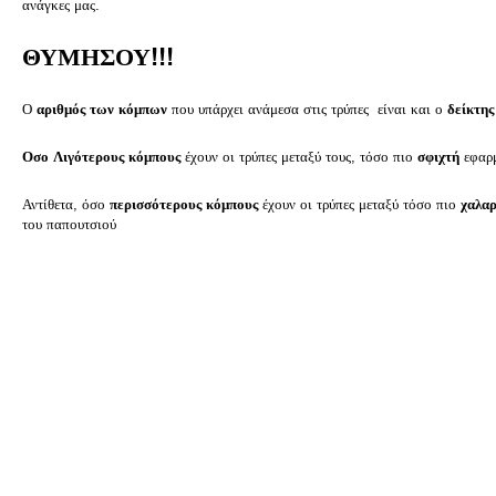
ανάγκες μας.
ΘΥΜΗΣΟΥ!!!
Ο
αριθμός των κόμπων
που υπάρχει ανάμεσα στις τρύπες είναι και ο
δείκτης
Οσο Λ
ιγότερους κόμπους
έχουν οι τρύπες μεταξύ τους, τόσο πιο
σφιχτή
εφαρμ
Αντίθετα, όσο
περισσότερους κόμπους
έχουν οι τρύπες μεταξύ τόσο πιο
χαλαρ
του παπουτσιού