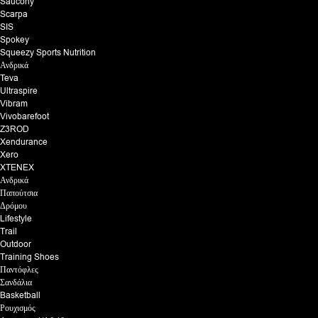
Saucony
Scarpa
SIS
Spokey
Squeezy Sports Nutrition
Ανδρικά
Teva
Ultraspire
Vibram
Vivobarefoot
Z3ROD
Xendurance
Xero
XTENEX
Ανδρικά
Παπούτσια
Δρόμου
Lifestyle
Trail
Outdoor
Training Shoes
Παντόφλες
Σανδάλια
Basketball
Ρουχισμός