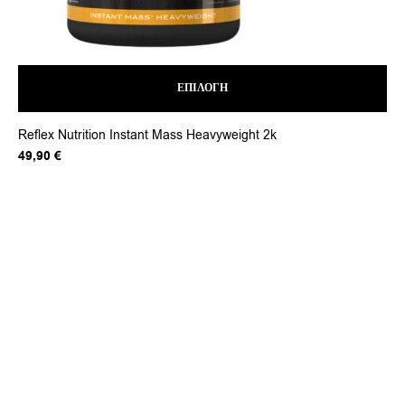
ΕΠΙΛΟΓΉ
Αυτό
Reflex Nutrition Instant Mass Heavyweight 2k
το
προϊόν
49,90
€
έχει
πολλαπλές
παραλλαγές.
Οι
επιλογές
μπορούν
να
επιλεγούν
στη
σελίδα
του
προϊόντος