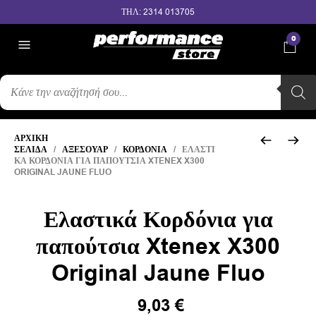
ΤΗΛ: 2314 013705
0
ΑΝΑΖΉΤΗΣΗ
ΠΡΟΪΌΝΤΩΝ
ΑΡΧΙΚΉ
ΣΕΛΊΔΑ
/
ΑΞΕΣΟΥΆΡ
/
ΚΟΡΔΌΝΙΑ
/ ΕΛΑΣΤΙ
ΚΆ ΚΟΡΔΌΝΙΑ ΓΙΑ ΠΑΠΟΎΤΣΙΑ XTENEX X300
ORIGINAL JAUNE FLUO
Ελαστικά Κορδόνια για
παπούτσια Xtenex X300
Original Jaune Fluo
Original
Η
9,03
€