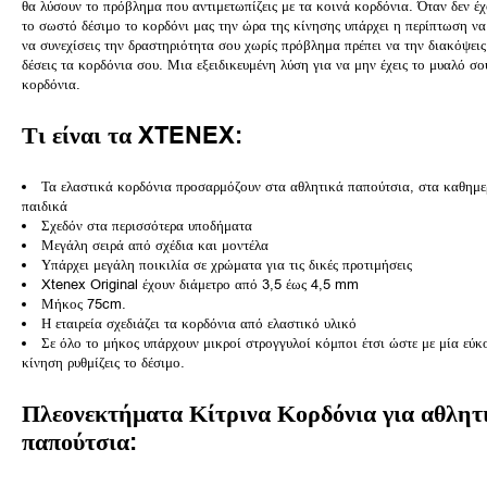
θα λύσουν το πρόβλημα που αντιμετωπίζεις με τα κοινά κορδόνια.
Όταν δεν έχ
το σωστό δέσιμο το κορδόνι μας την ώρα της κίνησης υπάρχει η περίπτωση να 
να συνεχίσεις την δραστηριότητα σου χωρίς πρόβλημα πρέπει να την διακόψεις
δέσεις τα κορδόνια σου. Μια
εξειδικευμένη λύση για να μην έχεις το μυαλό σο
κορδόνια.
Τι είναι τα XTENEX:
Τα ελαστικά κορδόνια προσαρμόζουν στα αθλητικά παπούτσια, στα καθημε
παιδικά
Σχεδόν στα περισσότερα υποδήματα
Μεγάλη σειρά από σχέδια και μοντέλα
Υπάρχει μεγάλη ποικιλία σε χρώματα για τις δικές προτιμήσεις
Xtenex Original έχουν διάμετρο από 3,5 έως 4,5 mm
Μήκος 75cm.
Η εταιρεία σχεδιάζει τα κορδόνια από ελαστικό υλικό
Σε όλο το μήκος υπάρχουν μικροί στρογγυλοί κόμποι έτσι ώστε με μία εύκ
κίνηση ρυθμίζεις το δέσιμο.
Πλεονεκτήματα
Κίτρινα Κορδόνια για αθλητ
παπούτσια
: