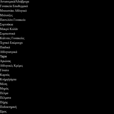
Αντιανεμικά/Αδιάβροχα
Γυναικεία Εσωθερμικά
Μπουστάκι Αθλητικό
Μπλούζες
Παντελόνι Γυναικείο
Σορτσάκια
Μακρύ Κολάν
Συμπιεστικά
Κάλτσες Γυναικείες
Τεχνικό Εσώρουχο
Παιδικά
Αθλητιατρικά
Tape
Αγκώνας
Αθλητικές Κρέμες
Γόνατο
Καρπός
Κνήμη/γάμπα
Μέση
Μηρός
Πέλμα
Πέλματα
Πήχης
Ποδοκνημική
Ώμος