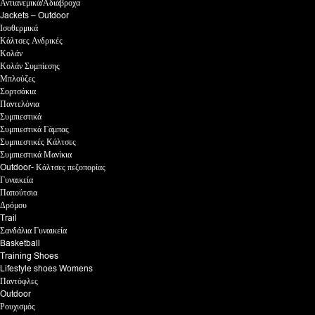
Αντιανεμικά/Αδιάβροχα
Jackets – Outdoor
Ισοθερμικά
Κάλτσες Ανδρικές
Κολάν
Κολάν Συμπίεσης
Μπλούζες
Σορτσάκια
Παντελόνια
Συμπιεστικά
Συμπιεστικά Γάμπας
Συμπιεστικές Κάλτσες
Συμπιεστικά Μανίκια
Outdoor- Κάλτσες πεζοπορίας
Γυναικεία
Παπούτσια
Δρόμου
Trail
Σανδάλια Γυναικεία
Basketball
Training Shoes
Lifestyle shoes Womens
Παντόφλες
Outdoor
Ρουχισμός