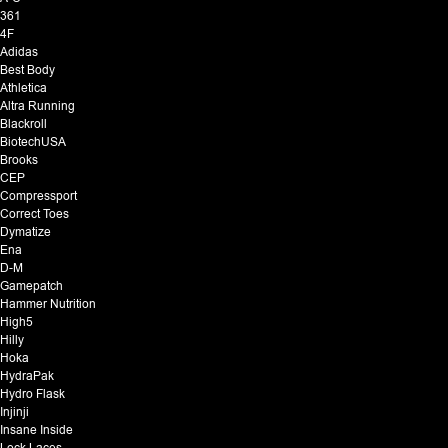
361
4F
Adidas
Best Body
Athletica
Altra Running
Blackroll
BiotechUSA
Brooks
CEP
Compressport
Correct Toes
Dymatize
Ena
D-M
Gamepatch
Hammer Nutrition
High5
Hilly
Hoka
HydraPak
Hydro Flask
Injinji
Insane Inside