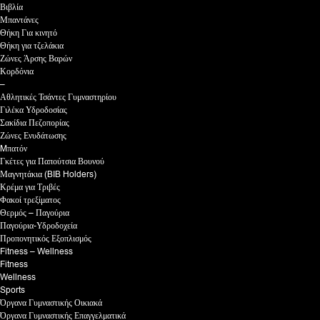
Βιβλία
Μπαντάνες
Θήκη Για κινητό
Θήκη για τζελάκια
Ζώνες Άρσης Βαρών
Κορδόνια
–
Αθλητικές Τσάντες Γυμναστηρίου
Γιλέκα Υδροδοσίας
Σακίδια Πεζοπορίας
Ζώνες Ενυδάτωσης
Mπατόν
Γκέτες για Παπούτσια Βουνού
Μαγνητάκια (BIB Holders)
Κρέμα για Τριβές
Φακοί τρεξίματος
Θερμός – Παγούρια
Παγούρια-Υδροδοχεία
Προπονητικός Εξοπλισμός
Fitness – Wellness
Fitness
Wellness
Sports
Όργανα Γυμναστικής Οικιακά
Όργανα Γυμναστικής Επαγγελματικά