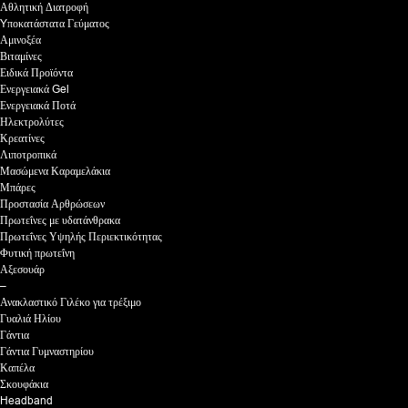
Αθλητική Διατροφή
Yποκατάστατα Γεύματος
Αμινοξέα
Βιταμίνες
Ειδικά Προϊόντα
Ενεργειακά Gel
Ενεργειακά Ποτά
Ηλεκτρολύτες
Κρεατίνες
Λιποτροπικά
Μασώμενα Καραμελάκια
Μπάρες
Προστασία Αρθρώσεων
Πρωτεΐνες με υδατάνθρακα
Πρωτεΐνες Υψηλής Περιεκτικότητας
Φυτική πρωτεΐνη
Αξεσουάρ
–
Ανακλαστικό Γιλέκο για τρέξιμο
Γυαλιά Ηλίου
Γάντια
Γάντια Γυμναστηρίου
Καπέλα
Σκουφάκια
Headband