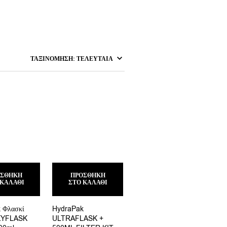
ΟΣΘΉΚΗ
ΠΡΟΣΘΉΚΗ
 ΚΑΛΆΘΙ
ΣΤΟ ΚΑΛΆΘΙ
 Φλασκί
HydraPak
SKYFLASK
ULTRAFLASK +