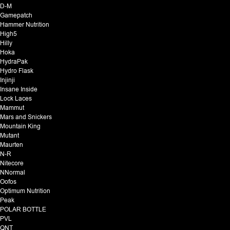
D-M
Gamepatch
Hammer Nutrition
High5
Hilly
Hoka
HydraPak
Hydro Flask
Injinji
Insane Inside
Lock Laces
Mammut
Mars and Snickers
Mountain King
Mutant
Maurten
N-R
Nitecore
NNormal
Oofos
Optimum Nutrition
Peak
POLAR BOTTLE
PVL
QNT