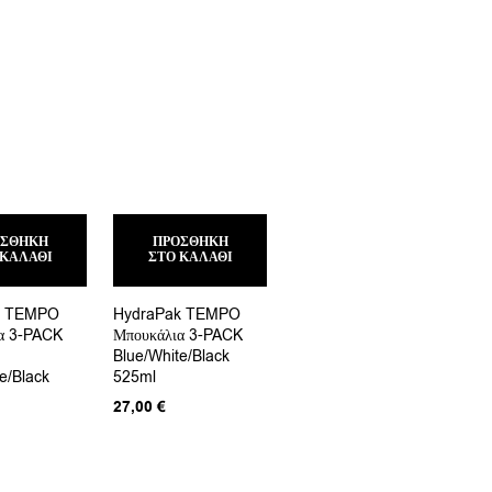
ΟΣΘΉΚΗ
ΠΡΟΣΘΉΚΗ
 ΚΑΛΆΘΙ
ΣΤΟ ΚΑΛΆΘΙ
k TEMPO
HydraPak TEMPO
α 3-PACK
Μπουκάλια 3-PACK
Blue/White/Black
e/Black
525ml
27,00
€