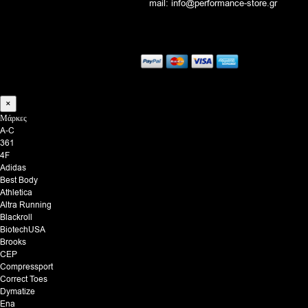
mail: info@performance-store.gr
×
Μάρκες
A-C
361
4F
Adidas
Best Body
Athletica
Altra Running
Blackroll
BiotechUSA
Brooks
CEP
Compressport
Correct Toes
Dymatize
Ena