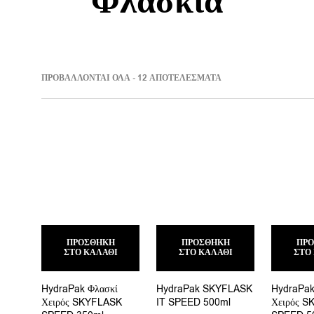
Φλασκιά
SORTED
ΠΡΟΒΆΛΛΟΝΤΑΙ ΌΛΑ - 12 ΑΠΟΤΕΛΈΣΜΑΤΑ
BY
LATEST
ΠΡΟΣΘΉΚΗ
ΠΡΟΣΘΉΚΗ
ΠΡ
ΣΤΟ ΚΑΛΆΘΙ
ΣΤΟ ΚΑΛΆΘΙ
ΣΤΟ
HydraPak Φλασκί
HydraPak SKYFLASK
HydraPak
Χειρός SKYFLASK
IT SPEED 500ml
Χειρός 