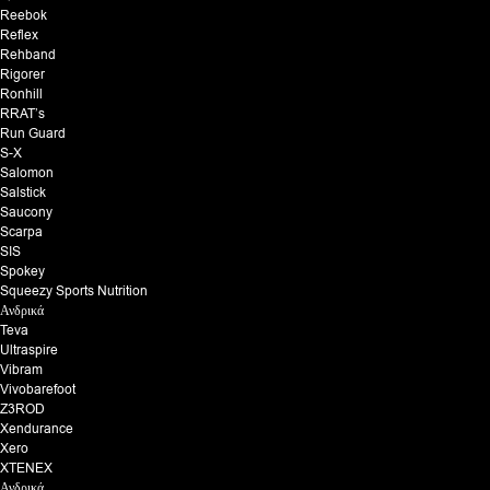
Reebok
Reflex
Rehband
Rigorer
Ronhill
RRAT’s
Run Guard
S-X
Salomon
Salstick
Saucony
Scarpa
SIS
Spokey
Squeezy Sports Nutrition
Ανδρικά
Teva
Ultraspire
Vibram
Vivobarefoot
Z3ROD
Xendurance
Xero
XTENEX
Ανδρικά