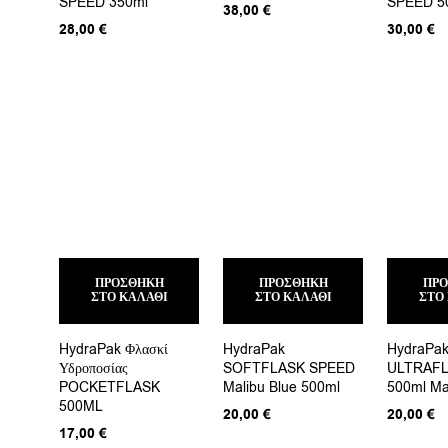
SPEED 350ml
SPEED 5
38,00
€
28,00
€
30,00
€
ΠΡΟΣΘΉΚΗ
ΠΡΟΣΘΉΚΗ
ΠΡ
ΣΤΟ ΚΑΛΆΘΙ
ΣΤΟ ΚΑΛΆΘΙ
ΣΤΟ
HydraPak Φλασκί
HydraPak
HydraPa
Υδροποσίας
SOFTFLASK SPEED
ULTRAF
POCKETFLASK
Malibu Blue 500ml
500ml Ma
500ML
20,00
€
20,00
€
17,00
€