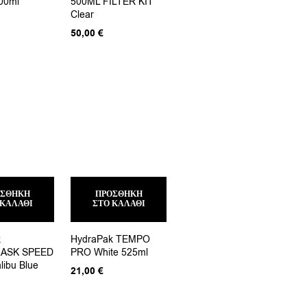
00ml
500ML FILTER KIT
Clear
50,00
€
ΟΣΘΉΚΗ
ΠΡΟΣΘΉΚΗ
 ΚΑΛΆΘΙ
ΣΤΟ ΚΑΛΆΘΙ
k
HydraPak TEMPO
LASK SPEED
PRO White 525ml
libu Blue
21,00
€