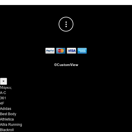
©CustomView
×
Μάρκες
A-C
361
4F
Adidas
Best Body
Athletica
Altra Running
Blackroll