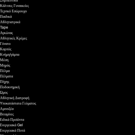
Συμπιεστικά
Κάλτσες Γυναικείες
Τεχνικό Εσώρουχο
Παιδικά
Αθλητιατρικά
Tape
Αγκώνας
Αθλητικές Κρέμες
Γόνατο
Καρπός
Κνήμη/γάμπα
Μέση
Μηρός
Πέλμα
Πέλματα
Πήχης
Ποδοκνημική
Ώμος
Αθλητική Διατροφή
Yποκατάστατα Γεύματος
Αμινοξέα
Βιταμίνες
Ειδικά Προϊόντα
Ενεργειακά Gel
Ενεργειακά Ποτά