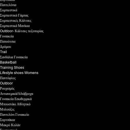
Παντελόνια
Συμπιεστικά
Συμπιεστικά Γάμπας
Συμπιεστικές Κάλτσες
Συμπιεστικά Μανίκια
Outdoor- Κάλτσες πεζοπορίας
Γυναικεία
Παπούτσια
Δρόμου
Trail
Σανδάλια Γυναικεία
Basketball
Training Shoes
Lifestyle shoes Womens
Παντόφλες
Outdoor
Ρουχισμός
Αντιανεμικά/Αδιάβροχα
Γυναικεία Εσωθερμικά
Μπουστάκι Αθλητικό
Μπλούζες
Παντελόνι Γυναικείο
Σορτσάκια
Μακρύ Κολάν