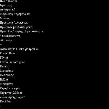
Ηλεκτρολύτες
Κρεατίνες
Λιποτροπικά
Μασώμενα Καραμελάκια
Μπάρες
Προστασία Αρθρώσεων
Πρωτεΐνες με υδατάνθρακα
Πρωτεΐνες Υψηλής Περιεκτικότητας
Φυτική πρωτεΐνη
Αξεσουάρ
–
Ανακλαστικό Γιλέκο για τρέξιμο
Γυαλιά Ηλίου
Γάντια
Γάντια Γυμναστηρίου
Καπέλα
Σκουφάκια
Headband
Βιβλία
Μπαντάνες
Θήκη Για κινητό
Θήκη για τζελάκια
Ζώνες Άρσης Βαρών
Κορδόνια
–