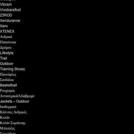
Vibram
Vivobarefoot
Z3ROD
Xendurance
Xero
XTENEX
Ανδρικά
Παπούτσια
Δρόμου
Lifestyle
Trail
Outdoor
Training Shoes
Παντόφλες
Σανδάλια
Basketball
Ρουχισμός
Αντιανεμικά/Αδιάβροχα
Jackets – Outdoor
Ισοθερμικά
Κάλτσες Ανδρικές
Κολάν
Κολάν Συμπίεσης
Μπλούζες
Σορτσάκια