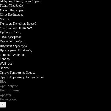
Αθλητικές Τσάντες Γυμναστηρίου
Γιλέκα Υδροδοσίας
Σακίδια Πεζοπορίας
Ζώνες Ενυδάτωσης
Mπατόν
Γκέτες για Παπούτσια Βουνού
Μαγνητάκια (BIB Holders)
Κρέμα για Τριβές
Φακοί τρεξίματος
Θερμός – Παγούρια
Παγούρια-Υδροδοχεία
Προπονητικός Εξοπλισμός
Fitness – Wellness
Fitness
Wellness
Sports
Όργανα Γυμναστικής Οικιακά
Όργανα Γυμναστικής Επαγγελματικά
Blog
Όροι Χρήσης
Ποιοί Είμαστε
Χρηστης
Παραγγελιες
×
What are you looking for?