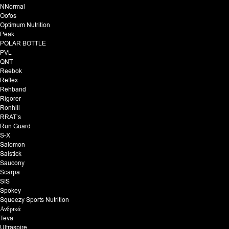
NNormal
Oofos
Optimum Nutrition
Peak
POLAR BOTTLE
PVL
QNT
Reebok
Reflex
Rehband
Rigorer
Ronhill
RRAT’s
Run Guard
S-X
Salomon
Salstick
Saucony
Scarpa
SIS
Spokey
Squeezy Sports Nutrition
Ανδρικά
Teva
Ultraspire