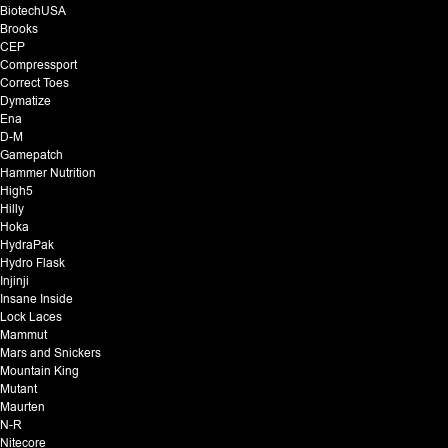
BiotechUSA
Brooks
CEP
Compressport
Correct Toes
Dymatize
Ena
D-M
Gamepatch
Hammer Nutrition
High5
Hilly
Hoka
HydraPak
Hydro Flask
Injinji
Insane Inside
Lock Laces
Mammut
Mars and Snickers
Mountain King
Mutant
Maurten
N-R
Nitecore