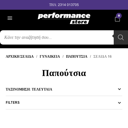
ΤΗΛ: 2314 013705
0
ΑΝΑΖΉΤΗΣΗ
ΠΡΟΪΌΝΤΩΝ
ΑΡΧΙΚΉ ΣΕΛΊΔΑ
/
ΓΥΝΑΙΚΕΊΑ
/
ΠΑΠΟΎΤΣΙΑ
/ ΣΕΛΊΔΑ 16
Παπούτσια
FILTERS