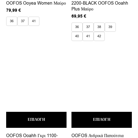
OOFOS Ooyea Women Μαύρο
2200-BLACK OOFOS Ooahh
πολλαπλές
πολ
Plus Μαύρο
παραλλαγές.
παρ
79,99
€
Οι
Οι
69,95
€
επιλογές
επι
36
37
41
μπορούν
μπο
36
37
38
39
να
να
40
41
42
επιλεγούν
επι
στη
στη
σελίδα
σελ
του
του
προϊόντος
προ
Αυτό
Αυτ
ΕΠΙΛΟΓΉ
το
ΕΠΙΛΟΓΉ
το
προϊόν
προ
έχει
έχει
OOFOS Ooahh Γκρι 1100-
OOFOS Ανδρικά Παπούτσια
πολλαπλές
πολ