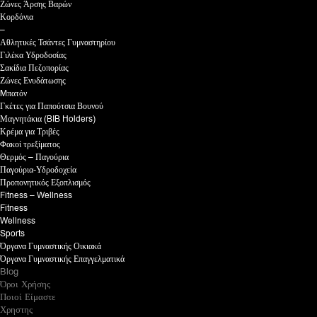
Ζώνες Άρσης Βαρών
Κορδόνια
–
Αθλητικές Τσάντες Γυμναστηρίου
Γιλέκα Υδροδοσίας
Σακίδια Πεζοπορίας
Ζώνες Ενυδάτωσης
Mπατόν
Γκέτες για Παπούτσια Βουνού
Μαγνητάκια (BIB Holders)
Κρέμα για Τριβές
Φακοί τρεξίματος
Θερμός – Παγούρια
Παγούρια-Υδροδοχεία
Προπονητικός Εξοπλισμός
Fitness – Wellness
Fitness
Wellness
Sports
Όργανα Γυμναστικής Οικιακά
Όργανα Γυμναστικής Επαγγελματικά
Blog
Όροι Χρήσης
Ποιοί Είμαστε
Χρηστης