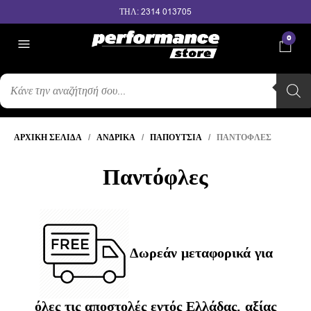
ΤΗΛ: 2314 013705
0
ΑΝΑΖΉΤΗΣΗ
ΠΡΟΪΌΝΤΩΝ
ΑΡΧΙΚΉ ΣΕΛΊΔΑ
/
ΑΝΔΡΙΚΆ
/
ΠΑΠΟΎΤΣΙΑ
/ ΠΑΝΤΌΦΛΕΣ
Παντόφλες
Δωρεάν μεταφορικά για
όλες τις αποστολές εντός Ελλάδας, αξίας