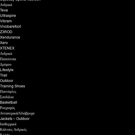
Ανδρικά
Teva
Ultraspire
Vibram
Vivobarefoot
Z3ROD
Xendurance
Xero
XTENEX
Ανδρικά
Παπούτσια
Δρόμου
Lifestyle
Trail
Outdoor
Training Shoes
Παντόφλες
Σανδάλια
Basketball
Ρουχισμός
Αντιανεμικά/Αδιάβροχα
Jackets – Outdoor
Ισοθερμικά
Κάλτσες Ανδρικές
Κολάν