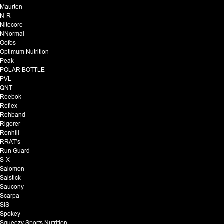
Maurten
N-R
Nitecore
NNormal
Oofos
Optimum Nutrition
Peak
POLAR BOTTLE
PVL
QNT
Reebok
Reflex
Rehband
Rigorer
Ronhill
RRAT’s
Run Guard
S-X
Salomon
Salstick
Saucony
Scarpa
SIS
Spokey
Squeezy Sports Nutrition