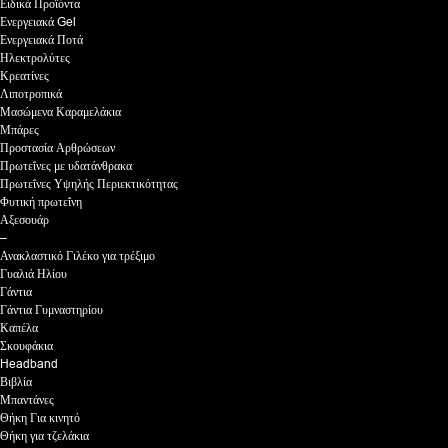
Ειδικά Προϊόντα
Ενεργειακά Gel
Ενεργειακά Ποτά
Ηλεκτρολύτες
Κρεατίνες
Λιποτροπικά
Μασώμενα Καραμελάκια
Μπάρες
Προστασία Αρθρώσεων
Πρωτεΐνες με υδατάνθρακα
Πρωτεΐνες Υψηλής Περιεκτικότητας
Φυτική πρωτεΐνη
Αξεσουάρ
–
Ανακλαστικό Γιλέκο για τρέξιμο
Γυαλιά Ηλίου
Γάντια
Γάντια Γυμναστηρίου
Καπέλα
Σκουφάκια
Headband
Βιβλία
Μπαντάνες
Θήκη Για κινητό
Θήκη για τζελάκια