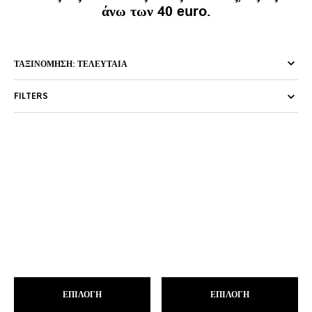
άνω των 40 euro.
FILTERS
Αυτό
Αυτ
ΕΠΙΛΟΓΉ
το
ΕΠΙΛΟΓΉ
το
προϊόν
προ