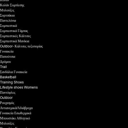
Κολάν Συμπίεσης
Μπλούζες
Σορτσάκια
Παντελόνια
Συμπιεστικά
Συμπιεστικά Γάμπας
Συμπιεστικές Κάλτσες
Συμπιεστικά Μανίκια
Outdoor- Κάλτσες πεζοπορίας
Γυναικεία
Παπούτσια
Δρόμου
Trail
Σανδάλια Γυναικεία
Basketball
Training Shoes
Lifestyle shoes Womens
Παντόφλες
Outdoor
Ρουχισμός
Αντιανεμικά/Αδιάβροχα
Γυναικεία Εσωθερμικά
Μπουστάκι Αθλητικό
Μπλούζες