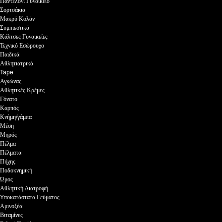
Παντελόνι Γυναικείο
Σορτσάκια
Μακρύ Κολάν
Συμπιεστικά
Κάλτσες Γυναικείες
Τεχνικό Εσώρουχο
Παιδικά
Αθλητιατρικά
Tape
Αγκώνας
Αθλητικές Κρέμες
Γόνατο
Καρπός
Κνήμη/γάμπα
Μέση
Μηρός
Πέλμα
Πέλματα
Πήχης
Ποδοκνημική
Ώμος
Αθλητική Διατροφή
Yποκατάστατα Γεύματος
Αμινοξέα
Βιταμίνες