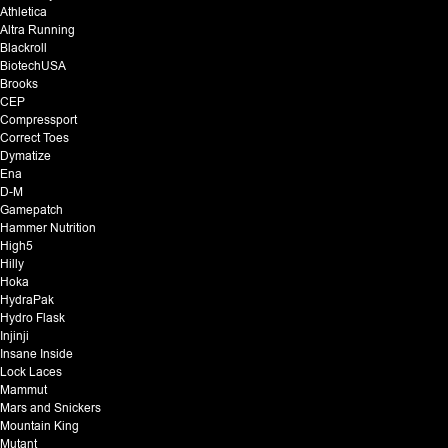
Athletica
Altra Running
Blackroll
BiotechUSA
Brooks
CEP
Compressport
Correct Toes
Dymatize
Ena
D-M
Gamepatch
Hammer Nutrition
High5
Hilly
Hoka
HydraPak
Hydro Flask
Injinji
Insane Inside
Lock Laces
Mammut
Mars and Snickers
Mountain King
Mutant