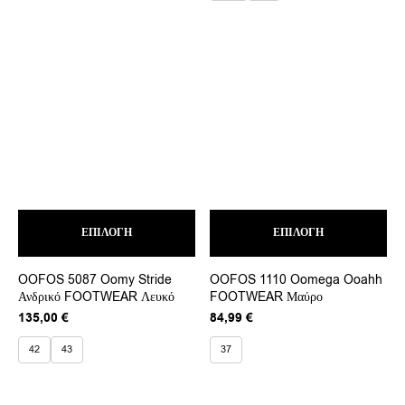
31,50 €.
75,00 €.
είναι:
στη
στη
63,75 €.
σελίδα
σελ
του
του
προϊόντος
προ
Αυτό
Αυτ
ΕΠΙΛΟΓΉ
το
ΕΠΙΛΟΓΉ
το
προϊόν
προ
έχει
έχει
OOFOS 5087 Oomy Stride
OOFOS 1110 Oomega Ooahh
πολλαπλές
πολ
Ανδρικό FOOTWEAR Λευκό
FOOTWEAR Μαύρο
παραλλαγές.
παρ
Οι
Οι
135,00
€
84,99
€
επιλογές
επι
μπορούν
μπο
42
43
37
να
να
επιλεγούν
επι
στη
στη