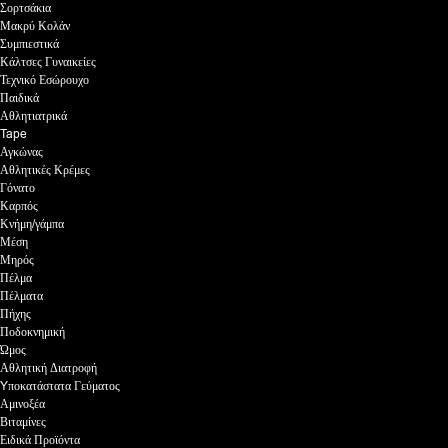
Σορτσάκια
Μακρύ Κολάν
Συμπιεστικά
Κάλτσες Γυναικείες
Τεχνικό Εσώρουχο
Παιδικά
Αθλητιατρικά
Tape
Αγκώνας
Αθλητικές Κρέμες
Γόνατο
Καρπός
Κνήμη/γάμπα
Μέση
Μηρός
Πέλμα
Πέλματα
Πήχης
Ποδοκνημική
Ώμος
Αθλητική Διατροφή
Yποκατάστατα Γεύματος
Αμινοξέα
Βιταμίνες
Ειδικά Προϊόντα