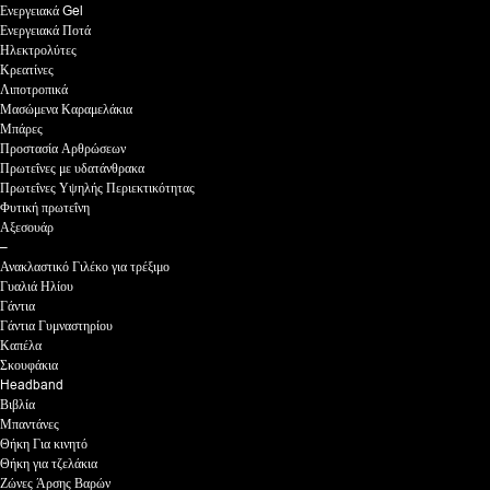
Ενεργειακά Gel
Ενεργειακά Ποτά
Ηλεκτρολύτες
Κρεατίνες
Λιποτροπικά
Μασώμενα Καραμελάκια
Μπάρες
Προστασία Αρθρώσεων
Πρωτεΐνες με υδατάνθρακα
Πρωτεΐνες Υψηλής Περιεκτικότητας
Φυτική πρωτεΐνη
Αξεσουάρ
–
Ανακλαστικό Γιλέκο για τρέξιμο
Γυαλιά Ηλίου
Γάντια
Γάντια Γυμναστηρίου
Καπέλα
Σκουφάκια
Headband
Βιβλία
Μπαντάνες
Θήκη Για κινητό
Θήκη για τζελάκια
Ζώνες Άρσης Βαρών