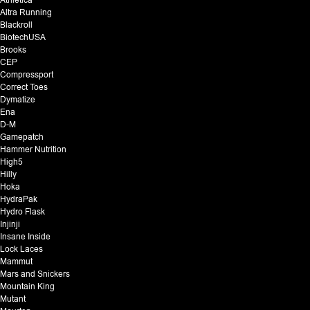
Athletica
Altra Running
Blackroll
BiotechUSA
Brooks
CEP
Compressport
Correct Toes
Dymatize
Ena
D-M
Gamepatch
Hammer Nutrition
High5
Hilly
Hoka
HydraPak
Hydro Flask
Injinji
Insane Inside
Lock Laces
Mammut
Mars and Snickers
Mountain King
Mutant