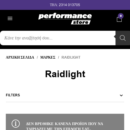
ΤΗΛ: 2314 013705
0
ΑΝΑΖΉΤΗΣΗ
ΠΡΟΪΌΝΤΩΝ
ΑΡΧΙΚΉ ΣΕΛΊΔΑ
/
ΜΆΡΚΕΣ
/ RAIDLIGHT
Raidlight
FILTERS
ΔΕΝ ΒΡΈΘΗΚΕ ΚΑΝΈΝΑ ΠΡΟΪΌΝ ΠΟΥ ΝΑ
ΤΑΙΡΙΆΖΕΙ ΜΕ ΤΗΝ ΕΠΙΛΟΓΉ ΣΑΣ.