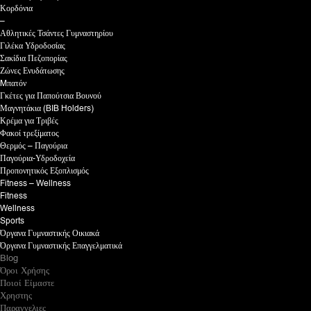
Κορδόνια
–
Αθλητικές Τσάντες Γυμναστηρίου
Γιλέκα Υδροδοσίας
Σακίδια Πεζοπορίας
Ζώνες Ενυδάτωσης
Mπατόν
Γκέτες για Παπούτσια Βουνού
Μαγνητάκια (BIB Holders)
Κρέμα για Τριβές
Φακοί τρεξίματος
Θερμός – Παγούρια
Παγούρια-Υδροδοχεία
Προπονητικός Εξοπλισμός
Fitness – Wellness
Fitness
Wellness
Sports
Όργανα Γυμναστικής Οικιακά
Όργανα Γυμναστικής Επαγγελματικά
Blog
Όροι Χρήσης
Ποιοί Είμαστε
Χρηστης
Παραγγελιες