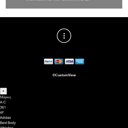
©CustomView
×
Μάρκες
A-C
361
4F
Adidas
Best Body