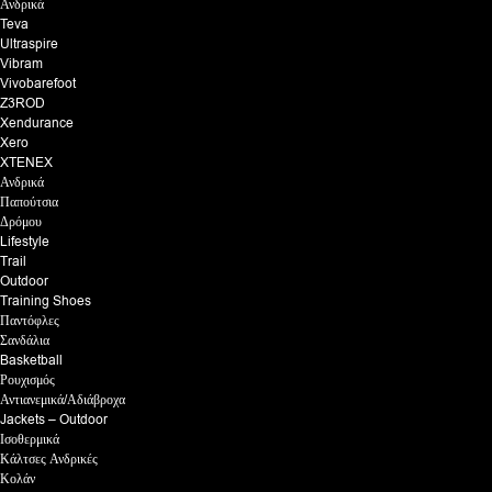
Ανδρικά
Teva
Ultraspire
Vibram
Vivobarefoot
Z3ROD
Xendurance
Xero
XTENEX
Ανδρικά
Παπούτσια
Δρόμου
Lifestyle
Trail
Outdoor
Training Shoes
Παντόφλες
Σανδάλια
Basketball
Ρουχισμός
Αντιανεμικά/Αδιάβροχα
Jackets – Outdoor
Ισοθερμικά
Κάλτσες Ανδρικές
Κολάν