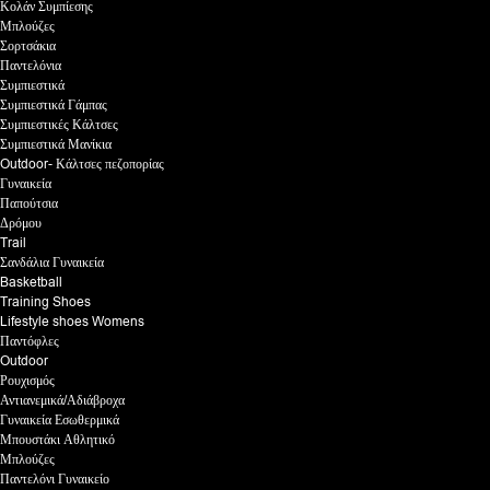
Κολάν Συμπίεσης
Μπλούζες
Σορτσάκια
Παντελόνια
Συμπιεστικά
Συμπιεστικά Γάμπας
Συμπιεστικές Κάλτσες
Συμπιεστικά Μανίκια
Outdoor- Κάλτσες πεζοπορίας
Γυναικεία
Παπούτσια
Δρόμου
Trail
Σανδάλια Γυναικεία
Basketball
Training Shoes
Lifestyle shoes Womens
Παντόφλες
Outdoor
Ρουχισμός
Αντιανεμικά/Αδιάβροχα
Γυναικεία Εσωθερμικά
Μπουστάκι Αθλητικό
Μπλούζες
Παντελόνι Γυναικείο