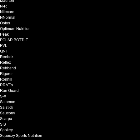
Maurten
N-R
Nitecore
NNormal
Oofos
Optimum Nutrition
Peak
POLAR BOTTLE
PVL
QNT
Reebok
Reflex
Rehband
Rigorer
Ronhill
RRAT’s
Run Guard
S-X
Salomon
Salstick
Saucony
Scarpa
SIS
Spokey
Squeezy Sports Nutrition